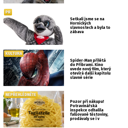
PR
Setkali jsme se na
Hornických
slavnostech a byla to
zábava
KULTURA
Spider‑Man přilétá
do Příbrami. Kino
uvede nový film, který
otevírá další kapitolu
slavné série
NEPŘEHLÉDNĚTE
Pozor při nákupu!
Potravinářská
inspekce odhalila
falšované těstoviny,
prodávaly se i v
Albertu