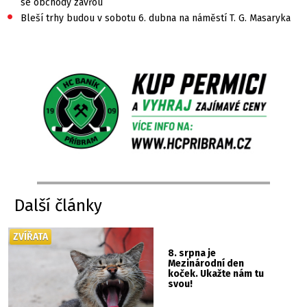
se obchody zavřou
•
Bleší trhy budou v sobotu 6. dubna na náměstí T. G. Masaryka
Další články
ZVÍŘATA
8. srpna je
Mezinárodní den
koček. Ukažte nám tu
svou!