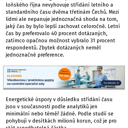
loňského října nevyhovuje střídání letního a
standardního času dvěma třetinám Čechů. Mezi
lidmi ale nepanuje jednoznačná shoda na tom,
jaký čas by bylo lepší zachovat celoročně. Letní
čas by preferovalo 40 procent dotázaných,
zatímco opačnou možnost vybralo 31 procent
respondentů. Zbytek dotázaných neměl
jednoznačné preference.
Energetické úspory v důsledku střídání času
jsou v současnosti podle analytiků jen
minimální nebo téměř žádné. Podle studií se
pohybují v desítkách milionů korun, což je pro
stát zanedbatelná částka.