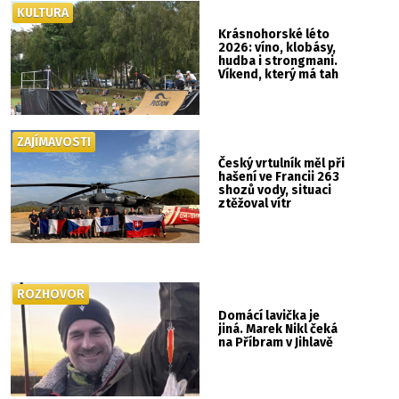
KULTURA
Krásnohorské léto
2026: víno, klobásy,
hudba i strongmani.
Víkend, který má tah
ZAJÍMAVOSTI
Český vrtulník měl při
hašení ve Francii 263
shozů vody, situaci
ztěžoval vítr
ROZHOVOR
Domácí lavička je
jiná. Marek Nikl čeká
na Příbram v Jihlavě