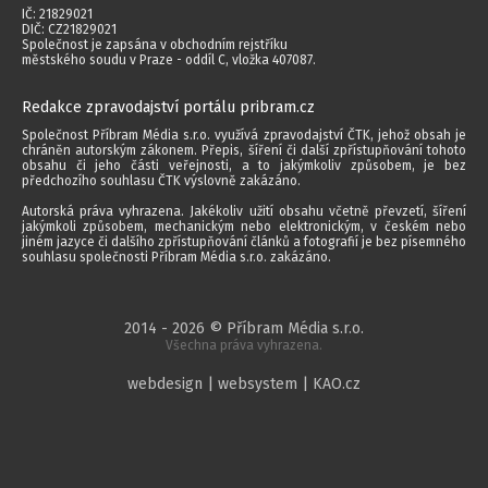
IČ: 21829021
DIČ: CZ21829021
Společnost je zapsána v obchodním rejstříku
městského soudu v Praze - oddíl C, vložka 407087.
Redakce zpravodajství portálu pribram.cz
Společnost Příbram Média s.r.o. využívá zpravodajství ČTK, jehož obsah je
chráněn autorským zákonem. Přepis, šíření či další zpřístupňování tohoto
obsahu či jeho části veřejnosti, a to jakýmkoliv způsobem, je bez
předchozího souhlasu ČTK výslovně zakázáno.
Autorská práva vyhrazena. Jakékoliv užití obsahu včetně převzetí, šíření
jakýmkoli způsobem, mechanickým nebo elektronickým, v českém nebo
jiném jazyce či dalšího zpřístupňování článků a fotografií je bez písemného
souhlasu společnosti Příbram Média s.r.o. zakázáno.
2014 - 2026 © Příbram Média s.r.o.
Všechna práva vyhrazena.
webdesign | websystem | KAO.cz