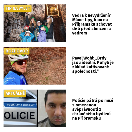
TIP NA VÝLET
Vedra k nevydržení?
Máme tipy, kam na
Příbramsku schovat
děti před sluncem a
vedrem
ROZHOVOR
Pavel Wohl: „Brdy
jsou ideální. Pohyb je
základ kultivované
společnosti.“
AKTUÁLNĚ
Policie pátrá po muži
s omezenou
svéprávností z
chráněného bydlení
na Příbramsku