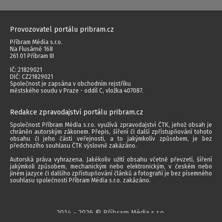
Provozovatel portálu pribram.cz
Příbram Média s.r.o.
Na Flusárně 168
261 01 Příbram III
IČ: 21829021
DIČ: CZ21829021
Společnost je zapsána v obchodním rejstříku
městského soudu v Praze - oddíl C, vložka 407087.
Redakce zpravodajství portálu pribram.cz
Společnost Příbram Média s.r.o. využívá zpravodajství ČTK, jehož obsah je
chráněn autorským zákonem. Přepis, šíření či další zpřístupňování tohoto
obsahu či jeho části veřejnosti, a to jakýmkoliv způsobem, je bez
předchozího souhlasu ČTK výslovně zakázáno.
Autorská práva vyhrazena. Jakékoliv užití obsahu včetně převzetí, šíření
jakýmkoli způsobem, mechanickým nebo elektronickým, v českém nebo
jiném jazyce či dalšího zpřístupňování článků a fotografií je bez písemného
souhlasu společnosti Příbram Média s.r.o. zakázáno.
2014 - 2026 © Příbram Média s.r.o.
Všechna práva vyhrazena.