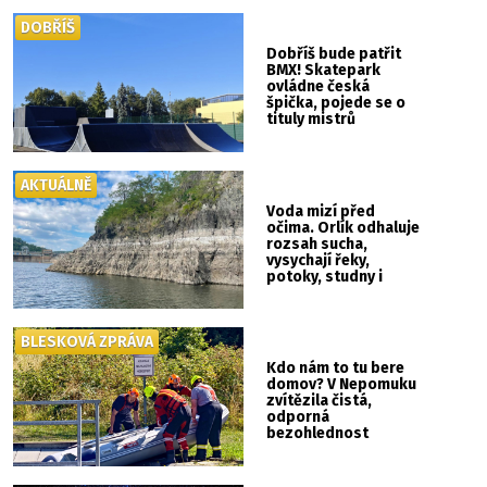
DOBŘÍŠ
Dobříš bude patřit
BMX! Skatepark
ovládne česká
špička, pojede se o
tituly mistrů
republiky
AKTUÁLNĚ
Voda mizí před
očima. Orlík odhaluje
rozsah sucha,
vysychají řeky,
potoky, studny i
mokřady
BLESKOVÁ ZPRÁVA
Kdo nám to tu bere
domov? V Nepomuku
zvítězila čistá,
odporná
bezohlednost