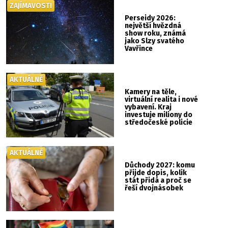
ZAJÍMAVOSTI
Perseidy 2026:
největší hvězdná
show roku, známá
jako Slzy svatého
Vavřince
AKTUÁLNĚ
Kamery na těle,
virtuální realita i nové
vybavení. Kraj
investuje miliony do
středočeské policie
AKTUÁLNĚ
Důchody 2027: komu
přijde dopis, kolik
stát přidá a proč se
řeší dvojnásobek