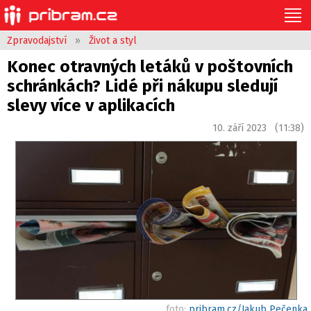
Zpravodajství
»
Život a styl
Konec otravných letáků v poštovních
schránkách? Lidé při nákupu sledují
slevy více v aplikacích
10. září 2023 (11:38)
foto:
pribram.cz/Jakub Pečenka