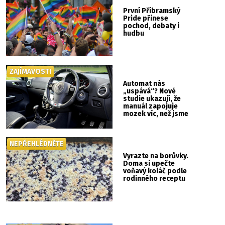
První Příbramský
Pride přinese
pochod, debaty i
hudbu
ZAJÍMAVOSTI
Automat nás
„uspává“? Nové
studie ukazují, že
manuál zapojuje
mozek víc, než jsme
si mysleli
NEPŘEHLÉDNĚTE
Vyrazte na borůvky.
Doma si upečte
voňavý koláč podle
rodinného receptu