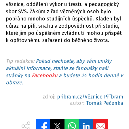
věznice, oddělení výkonu trestu a pedagogický
sbor ŠVS. Žákům z řad vězněných osob bylo
popřáno mnoho studijních úspěchů. Kladen byl
důraz na píli, snahu a zodpovědnost při studiu,
které jim po úspěšném zvládnutí mohou přispět
k opětovnému zařazení do běžného života.
Tip redakce:
Pokud nechcete, aby vám unikly
aktuální informace, staňte se fanoušky naší
stránky na
Facebooku
a budete 24 hodin denně v
obraze.
zdroj:
pribram.cz/Věznice Příbram
autor:
Tomáš Pečenka