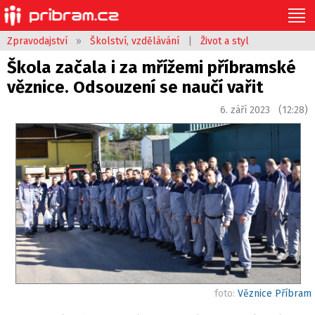
Zpravodajství
»
Školství, vzdělávání
|
Život a styl
Škola začala i za mřížemi příbramské
věznice. Odsouzení se naučí vařit
6. září 2023 (12:28)
foto:
Věznice Příbram