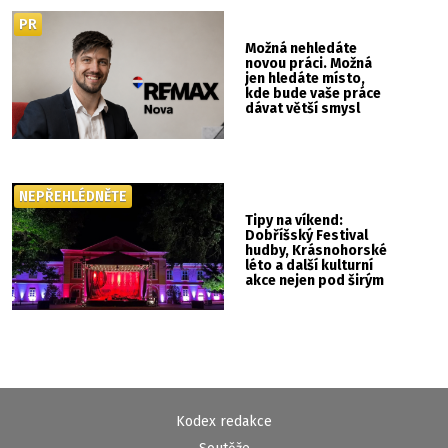
PR
Možná nehledáte
novou práci. Možná
jen hledáte místo,
kde bude vaše práce
dávat větší smysl
NEPŘEHLÉDNĚTE
Tipy na víkend:
Dobříšský Festival
hudby, Krásnohorské
léto a další kulturní
akce nejen pod širým
nebem
Kodex redakce