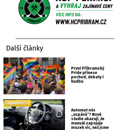
Další články
První Příbramský
Pride přinese
pochod, debaty i
hudbu
ZAJÍMAVOSTI
Automat nás
„uspává“? Nové
studie ukazují, že
manuál zapojuje
mozek víc, než jsme