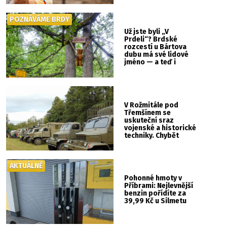
POZNÁVÁME BRDY
Už jste byli „V
Prdeli“? Brdské
rozcestí u Bártova
dubu má své lidové
jméno — a teď i
vlastní cedulku
V Rožmitále pod
Třemšínem se
uskuteční sraz
vojenské a historické
techniky. Chybět
nebude kaskadérská
show ani hudba
AKTUÁLNĚ
Pohonné hmoty v
Příbrami: Nejlevnější
benzin pořídíte za
39,99 Kč u Silmetu