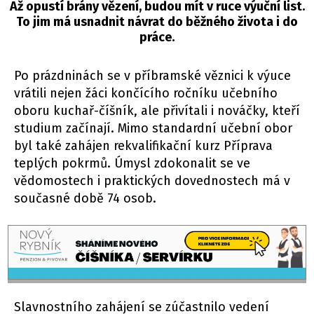
Až opustí brány vězení, budou mít v ruce výuční list.
To jim má usnadnit návrat do běžného života i do
práce.
Po prázdninách se v příbramské věznici k výuce
vrátili nejen žáci končícího ročníku učebního
oboru kuchař-číšník, ale přivítali i nováčky, kteří
studium začínají. Mimo standardní učební obor
byl také zahájen rekvalifikační kurz Příprava
teplých pokrmů. Úmysl zdokonalit se ve
vědomostech i praktických dovednostech má v
současné době 74 osob.
Slavnostního zahájení se zúčastnilo vedení