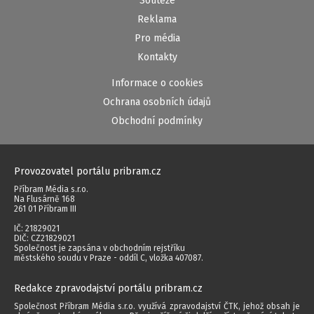
Soutěže
Reklama
Pro média
Kontakty
Informace o cookies
Ochrana osobních údajů
Obchodní podmínky
Provozovatel portálu pribram.cz
Příbram Média s.r.o.
Na Flusárně 168
261 01 Příbram III
IČ: 21829021
DIČ: CZ21829021
Společnost je zapsána v obchodním rejstříku
městského soudu v Praze - oddíl C, vložka 407087.
Redakce zpravodajství portálu pribram.cz
Společnost Příbram Média s.r.o. využívá zpravodajství ČTK, jehož obsah je