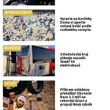
si mysleli
NEPŘEHLÉDNĚTE
Vyrazte na borůvky.
Doma si upečte
voňavý koláč podle
rodinného receptu
DOPRAVA
Středočeský kraj
plánuje nasadit
téměř 50
elektrobusů
SPORT
Příbram ovládnou
překážky! Obstacle
Race 3.3 míří na
rekordní účast a
propojí Nový rybník
se Svatou Horou