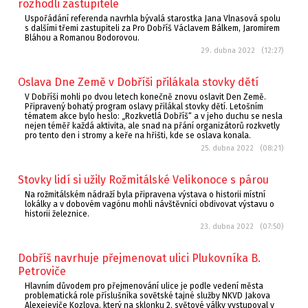
rozhodli zastupitelé
Uspořádání referenda navrhla bývalá starostka Jana Vlnasová spolu
s dalšími třemi zastupiteli za Pro Dobříš Václavem Bálkem, Jaromírem
Bláhou a Romanou Bodorovou.
29. dubna 2022 (12:27)
Oslava Dne Země v Dobříši přilákala stovky dětí
V Dobříši mohli po dvou letech konečně znovu oslavit Den Země.
Připravený bohatý program oslavy přilákal stovky dětí. Letošním
tématem akce bylo heslo: „Rozkvetlá Dobříš“ a v jeho duchu se nesla
nejen téměř každá aktivita, ale snad na přání organizátorů rozkvetly
pro tento den i stromy a keře na hřišti, kde se oslava konala.
25. dubna 2022 (08:21)
Stovky lidí si užily Rožmitálské Velikonoce s párou
Na rožmitálském nádraží byla připravena výstava o historii místní
lokálky a v dobovém vagónu mohli návštěvníci obdivovat výstavu o
historii železnice.
23. dubna 2022 (07:50)
Dobříš navrhuje přejmenovat ulici Plukovníka B.
Petroviče
Hlavním důvodem pro přejmenování ulice je podle vedení města
problematická role příslušníka sovětské tajné služby NKVD Jakova
Alexejeviče Kozlova, který na sklonku 2. světové války vystupoval v