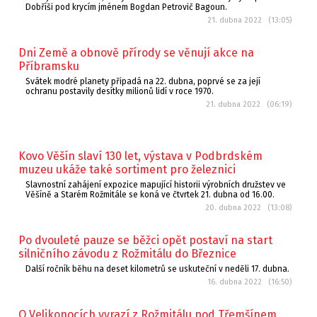
Dobříši pod krycím jménem Bogdan Petrovič Bagoun.
21. dubna 2022 (13:05)
Dni Země a obnově přírody se věnují akce na
Příbramsku
Svátek modré planety připadá na 22. dubna, poprvé se za její
ochranu postavily desítky milionů lidí v roce 1970.
21. dubna 2022 (06:19)
Kovo Věšín slaví 130 let, výstava v Podbrdském
muzeu ukáže také sortiment pro železnici
Slavnostní zahájení expozice mapující historii výrobních družstev ve
Věšíně a Starém Rožmitále se koná ve čtvrtek 21. dubna od 16.00.
20. dubna 2022 (13:08)
Po dvouleté pauze se běžci opět postaví na start
silničního závodu z Rožmitálu do Březnice
Další ročník běhu na deset kilometrů se uskuteční v neděli 17. dubna.
16. dubna 2022 (16:50)
O Velikonocích vyrazí z Rožmitálu pod Třemšínem