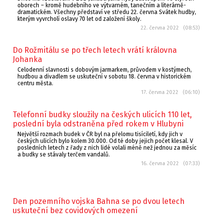
oborech – kromě hudebního ve výtvarném, tanečním a literárně-
dramatickém. Všechny představí ve středu 22. června Svátek hudby,
kterým vyvrcholí oslavy 70 let od založení školy.
22. června 2022 (08:53)
Do Rožmitálu se po třech letech vrátí královna
Johanka
Celodenní slavnosti s dobovým jarmarkem, průvodem v kostýmech,
hudbou a divadlem se uskuteční v sobotu 18. června v historickém
centru města.
17. června 2022 (06:10)
Telefonní budky sloužily na českých ulicích 110 let,
poslední byla odstraněna před rokem v Hlubyni
Největší rozmach budek v ČR byl na přelomu tisíciletí, kdy jich v
českých ulicích bylo kolem 30.000. Od té doby jejich počet klesal. V
posledních letech z řady z nich lidé volali méně než jednou za měsíc
a budky se stávaly terčem vandalů.
16. června 2022 (07:33)
Den pozemního vojska Bahna se po dvou letech
uskuteční bez covidových omezení