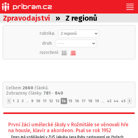
Zpravodajství
» Z regionů
rubrika:
druh:
rozvržení:
Celkem
2660
článků.
Zobrazeny články:
781
-
840
‹
›
1
2
3
...
9
10
11
12
13
14
15
16
17
18
19
...
43
44
45
První žáci umělecké školy v Rožmitále se věnovali hře
na housle, klavír a akordeon. Psal se rok 1952
Dnes má vzdělávání v ZUŠ Jakuba Jana Ryby zastoupení ve čtyřech