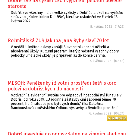
Dobříš zve na cyklistickou vyjížďku, peloton povede
starosta
Dobříš zve všechny malé i velké cyklisty z Dobříše a okolí na vyjížďku
s názvem „Kolem kolem Dobříše“, která se uskuteční ve čtvrtek 12.
května 2022.
8. května 2022 (17:25)
Rožmitálská ZUŠ Jakuba Jana Ryby slaví 70 let
V neděli 1. května oslavy zahájil Slavnostní koncert učitelů a
absolventů školy. Kulturní program, který představí všechny obory i
pobočky umělecké školy, je připraven až do konce června.
7. května 2022 (07:48)
MESOH: Peněženky i životní prostředí šetří skoro
polovina dobříšských domácností
Motivační a evidenční systém pro odpadové hospodářství funguje v
Dobříši od roku 2019. „U rodinné zástavby činí zapojení téměř 70
procent, horší situace je u bytových domů,“ říká Kateřina
Rambousková z městského Odboru výstavby a životního prostředí.
6. května 2022 (06:21)
ROZHOVOR
Dobříš investuje do opravy šaten na zimním stadionu