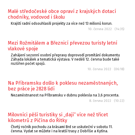
Malé středočeské obce opraví z krajských dotací
chodníky, vodovod i školu
Krajští radní odsouhlasili projekty za více než 13 milionů korun.
10. června 2022 (14:35)
Mezi Rožmitálem a Březnicí převezou turisty letní
vlakové spoje
Zahájení sezonní osobní přepravy doprovodí promítání dokumentu
Záhada lokálek a tematická výstava. V neděli 12. června bude také
rozšířen počet spojů.
10. června 2022 (06:18)
Na Příbramsku došlo k poklesu nezaměstnaných,
bez práce je 2828 lidí
Nezaměstnanost na Příbramsku v dubnu poklesla na 3,6 procenta.
8. června 2022 (10:22)
Milovníci pěší turistiky si „dají“ více než třicet
kilometrů z Pičína do Řitky
Čtvrtý ročník pochodu za krásami Brd se uskuteční v sobotu 11.
června. Vydat se můžete i na kratší trasy z Dobříše a Kytína.