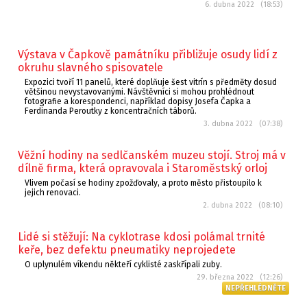
6. dubna 2022 (18:53)
Výstava v Čapkově památníku přibližuje osudy lidí z
okruhu slavného spisovatele
Expozici tvoří 11 panelů, které doplňuje šest vitrín s předměty dosud
většinou nevystavovanými. Návštěvníci si mohou prohlédnout
fotografie a korespondenci, například dopisy Josefa Čapka a
Ferdinanda Peroutky z koncentračních táborů.
3. dubna 2022 (07:38)
Věžní hodiny na sedlčanském muzeu stojí. Stroj má v
dílně firma, která opravovala i Staroměstský orloj
Vlivem počasí se hodiny zpožďovaly, a proto město přistoupilo k
jejich renovaci.
2. dubna 2022 (08:10)
Lidé si stěžují: Na cyklotrase kdosi polámal trnité
keře, bez defektu pneumatiky neprojedete
O uplynulém víkendu někteří cyklisté zaskřípali zuby.
29. března 2022 (12:26)
NEPŘEHLÉDNĚTE