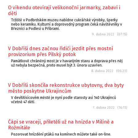
O víkendu otevírají velikonoční jarmarky, zabaví i
děti
Tržiště v Podbrdském muzeu nabídne cukrářské výrobky, šperky
nebo keramiku. Kulturní a doprovodný program čeká návštěvníky v
Březnici a Podlesí u Příbrami.
9. dubna 2022 (07:15)
V Dobříši dnes začnou řidiči jezdit přes mostní
provizorium přes Pilský potok
Památkově chráněný most je v havarijním stavu a doprava přes něj
už nebyla bezpečná, proto musel být 3. února uzavřen.
8. dubna 2022 (06:23)
V Dobříši skončila rekonstrukce ubytovny, dva byty
město poskytne Ukrajincům
V devítitisícovém městě je nyní podle starosty asi 140 Ukrajinců
včetně 47 dětí.
7. dubna 2022 (16:11)
Čápi se vracejí, přiletěli už na hnízda v Milíně a
Rožmitále
Pozorovat hnízdění ptáků na komínech můžete také on-line.