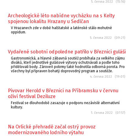
5. června 2022 (15:16)
Archeologické léto nabídne vycházku na s Kelty
spojenou lokalitu Hrazany u Sedlčan
V Hrazanech zde v době halštatské a laténské stálo mohutné
oppidum.
5. června 2022 (09:21)
Vydařené sobotní odpoledne patřilo v Březnici guláši
Gastronomická, a hlavně zábavná soutěž probíhala za velkého zájmu
diváků, kteří jednotlivé gulášové výtvory ochutnávali a podle toho
přidělovali body. Zároveň pokrmy také hodnotila odborná porota. Pro
všechny byl připraven bohatý doprovodný program a soutěže.
4. června 2022 (19:01)
Pivovar Herold v Březnici na Příbramsku v červnu
oživí festival Deziluze
Festival se dlouhodobě zasazuje o podporu nezávislé alternativní
kultury.
1. června 2022 (07:57)
Na Orlické přehradě začal ostrý provoz
modernizovaného lodního výtahu