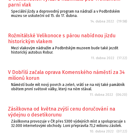
parní vlak
Speciální jízdy a doprovodný program na nádraží a v Podbrdském
muzeu se uskuteční od 15. do 17. dubna.
14. dubna 2022 (19:58)
Rožmitálské Velikonoce s párou nabídnou jízdu
historickým vlakem
Mezi vlakovým nádražím a Podbrdským muzeem bude také jezdit
historický autobus Robur.
11. dubna 2022 (17:22)
V Dobříši začala oprava Komenského náměstí za 34
milionů korun
Náměstí bude mít nový povrch a zeleň, vrátí se na něj také památník
obětem první světové války, který na něm stával.
11. dubna 2022 (06:20)
Zásilkovna od května zvýší cenu doručování na
výdejnu o desetikorunu
Zásilkovna provozuje v ČR přes 5300 výdejních míst a spolupracuje s
32.000 internetovými obchody. Loni přepravila 73,2 milionu zásilek.
10. dubna 2022 (07:22)