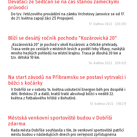
Deváťáci ze Sedlčan se na čas stanou zámeckými
průvodci
Do tzv. řetězového provádění na zámku Vrchotovy Janovice se od 17.
do 21. května zapojí žáci ZŠ Propojení.
17. května 2022 (20:20)
Blíží se desátý ročník pochodu "Kozárovická 20"
„Kozárovická 20“ je pochod v okolí Kozárovic a Orlické přehrady.
Trasa vede po cestách v místních lesích a podél řeky Vltavy, naskýtá
mnoho hezkých pohledů na místní krajinu. Trasa je dlouhá 20 km a
tzv. dětská 10 km.
14. května 2022 (09:01)
Na start závodů na Příbramsku se postaví vytrvalci i
běžci s kočárky
V Dobříši se v sobotu 14. května uskuteční Energon běh pro dospělé i
děti. Brdskou 25 a další, kratší tratě absolvují běžci v neděli 22.
května z fotbalového hřiště v Bohutíně.
13. května 2022 (18:27)
Městská venkovní sportoviště budou v Dobříši
zdarma
Rada města Dobříše souhlasila s tím, že venkovní sportoviště patřící
městu budou v následujících dnech pro veřejnost zpřístupněna