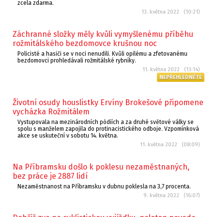
zcela zdarma.
13. května 2022 (10:21)
Záchranné složky měly kvůli vymyšlenému příběhu
rožmitálského bezdomovce krušnou noc
Policisté a hasiči se v noci nenudili. Kvůli opilému a zfetovanému
bezdomovci prohledávali rožmitálské rybníky.
11. května 2022 (13:14)
NEPŘEHLÉDNĚTE
Životní osudy houslistky Ervíny Brokešové připomene
vycházka Rožmitálem
Vystupovala na mezinárodních pódiích a za druhé světové války se
spolu s manželem zapojila do protinacistického odboje. Vzpomínková
akce se uskuteční v sobotu 14. května.
11. května 2022 (08:09)
Na Příbramsku došlo k poklesu nezaměstnaných,
bez práce je 2887 lidí
Nezaměstnanost na Příbramsku v dubnu poklesla na 3,7 procenta.
9. května 2022 (16:07)