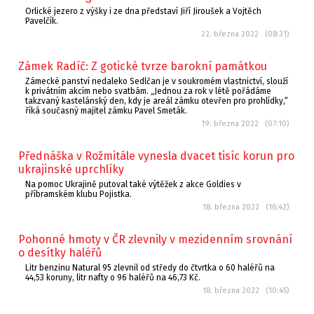
Orlické jezero z výšky i ze dna představí Jiří Jiroušek a Vojtěch
Pavelčík.
22. března 2022 (08:31)
Zámek Radíč: Z gotické tvrze barokní památkou
Zámecké panství nedaleko Sedlčan je v soukromém vlastnictví, slouží
k privátním akcím nebo svatbám. „Jednou za rok v létě pořádáme
takzvaný kastelánský den, kdy je areál zámku otevřen pro prohlídky,“
říká současný majitel zámku Pavel Smeták.
19. března 2022 (07:10)
Přednáška v Rožmitále vynesla dvacet tisíc korun pro
ukrajinské uprchlíky
Na pomoc Ukrajině putoval také výtěžek z akce Goldies v
příbramském klubu Pojistka.
18. března 2022 (16:42)
Pohonné hmoty v ČR zlevnily v mezidenním srovnání
o desítky haléřů
Litr benzinu Natural 95 zlevnil od středy do čtvrtka o 60 haléřů na
44,53 koruny, litr nafty o 96 haléřů na 46,73 Kč.
18. března 2022 (10:45)