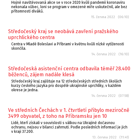
Hojně navštěvovaná akce se v roce 2020 kvůli pandemii koronaviru
nekonala vůbec, loni se program v omezené míře uskutečnil, ale bez
přítomnosti diváků.
15. června 2022 (06:10)
Středočeský kraj se neobává zavření pražského
uprchlického centra
Centra v Mladé Boleslavi a Příbrami v květnu kvůli nízké vytíženosti
skončila.
14. června 2022 (16:10)
Středočeská asistenční centra odbavila téměř 28.400
běženců, zájem nadále klesá
Středočeský kraj zajišťuje na 12 středočeských středních školách
kurzy českého jazyka pro dospělé ukrajinské uprchlíky, v každém
okrese je jedna.
14. června 2022 (07:58)
Ve středních Čechách v 1. čtvrtletí přibylo meziročně
3499 obyvatel, z toho na Příbramsku jen 10
Lidé, kteří získali v souvislosti s válkou na Ukrajině dočasnou
ochranu, nejsou v bilanci zahrnuti. Podle posledních informací je jich
v kraji 37.200.
13. června 2022 (11:41)