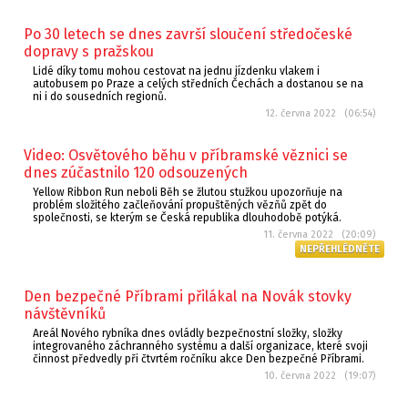
Po 30 letech se dnes završí sloučení středočeské
dopravy s pražskou
Lidé díky tomu mohou cestovat na jednu jízdenku vlakem i
autobusem po Praze a celých středních Čechách a dostanou se na
ni i do sousedních regionů.
12. června 2022 (06:54)
Video: Osvětového běhu v příbramské věznici se
dnes zúčastnilo 120 odsouzených
Yellow Ribbon Run neboli Běh se žlutou stužkou upozorňuje na
problém složitého začleňování propuštěných vězňů zpět do
společnosti, se kterým se Česká republika dlouhodobě potýká.
11. června 2022 (20:09)
NEPŘEHLÉDNĚTE
Den bezpečné Příbrami přilákal na Novák stovky
návštěvníků
Areál Nového rybníka dnes ovládly bezpečnostní složky, složky
integrovaného záchranného systému a další organizace, které svoji
činnost předvedly při čtvrtém ročníku akce Den bezpečné Příbrami.
10. června 2022 (19:07)