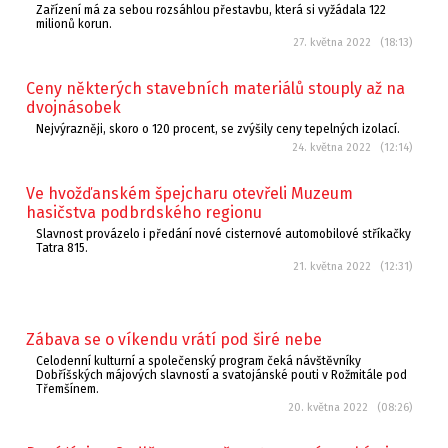
Zařízení má za sebou rozsáhlou přestavbu, která si vyžádala 122
milionů korun.
27. května 2022 (18:13)
Ceny některých stavebních materiálů stouply až na
dvojnásobek
Nejvýrazněji, skoro o 120 procent, se zvýšily ceny tepelných izolací.
24. května 2022 (12:14)
Ve hvožďanském špejcharu otevřeli Muzeum
hasičstva podbrdského regionu
Slavnost provázelo i předání nové cisternové automobilové stříkačky
Tatra 815.
21. května 2022 (12:31)
Zábava se o víkendu vrátí pod širé nebe
Celodenní kulturní a společenský program čeká návštěvníky
Dobříšských májových slavností a svatojánské pouti v Rožmitále pod
Třemšínem.
20. května 2022 (08:26)