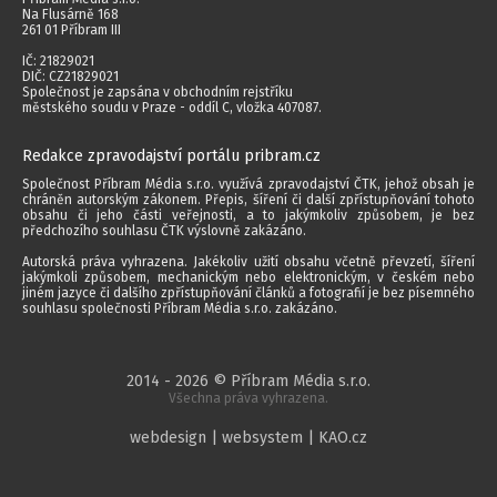
Na Flusárně 168
261 01 Příbram III
IČ: 21829021
DIČ: CZ21829021
Společnost je zapsána v obchodním rejstříku
městského soudu v Praze - oddíl C, vložka 407087.
Redakce zpravodajství portálu pribram.cz
Společnost Příbram Média s.r.o. využívá zpravodajství ČTK, jehož obsah je
chráněn autorským zákonem. Přepis, šíření či další zpřístupňování tohoto
obsahu či jeho části veřejnosti, a to jakýmkoliv způsobem, je bez
předchozího souhlasu ČTK výslovně zakázáno.
Autorská práva vyhrazena. Jakékoliv užití obsahu včetně převzetí, šíření
jakýmkoli způsobem, mechanickým nebo elektronickým, v českém nebo
jiném jazyce či dalšího zpřístupňování článků a fotografií je bez písemného
souhlasu společnosti Příbram Média s.r.o. zakázáno.
2014 - 2026 © Příbram Média s.r.o.
Všechna práva vyhrazena.
webdesign | websystem | KAO.cz