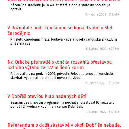
Zázemí na stadionu je už 40 let staré a podle starosty potřebuje
opravit.
3. května 2022 (13:49)
V Rožmitále pod Třemšínem se konal tradiční Slet
čarodějnic
Při sletu čarodějnic hrála Toulavá kapela Josefa Janouška a každý si
přišel na své.
3. května 2022 (07:54)
Na Orlické přehradě skončila rozsáhlá přestavba
lodního výtahu za 122 milionů korun
Práce začaly na podzim 2019, původní železobetonovou konstrukci
stavbaři vybourali a nahradili novou stavbou.
2. května 2022 (18:20)
V Dobříši otevřou Klub nadaných dětí
Seznámit se s novým programem a nechat si otestovat IQ můžete v
pondělí 2. května v Rodinném centru Dobříšek.
1. května 2022 (12:43)
Referendum o další zástavbě v okolí Dobříše nebude,