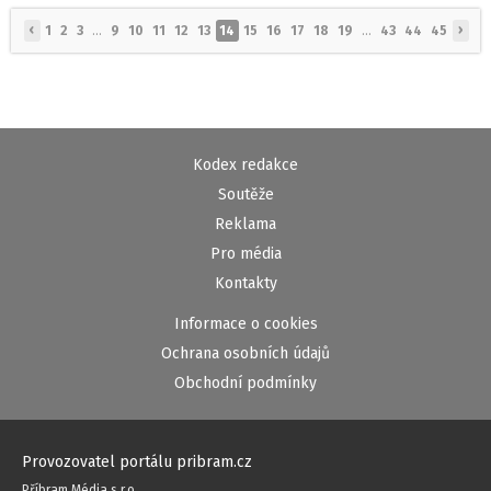
‹
›
1
2
3
...
9
10
11
12
13
14
15
16
17
18
19
...
43
44
45
Kodex redakce
Soutěže
Reklama
Pro média
Kontakty
Informace o cookies
Ochrana osobních údajů
Obchodní podmínky
Provozovatel portálu pribram.cz
Příbram Média s.r.o.