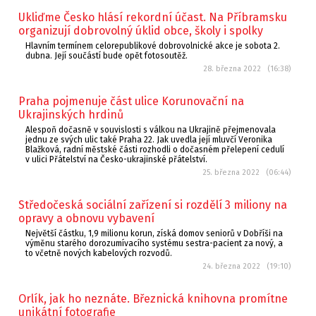
Ukliďme Česko hlásí rekordní účast. Na Příbramsku
organizují dobrovolný úklid obce, školy i spolky
Hlavním termínem celorepublikové dobrovolnické akce je sobota 2.
dubna. Její součástí bude opět fotosoutěž.
28. března 2022 (16:38)
Praha pojmenuje část ulice Korunovační na
Ukrajinských hrdinů
Alespoň dočasně v souvislosti s válkou na Ukrajině přejmenovala
jednu ze svých ulic také Praha 22. Jak uvedla její mluvčí Veronika
Blažková, radní městské části rozhodli o dočasném přelepení cedulí
v ulici Přátelství na Česko-ukrajinské přátelství.
25. března 2022 (06:44)
Středočeská sociální zařízení si rozdělí 3 miliony na
opravy a obnovu vybavení
Největší částku, 1,9 milionu korun, získá domov seniorů v Dobříši na
výměnu starého dorozumívacího systému sestra-pacient za nový, a
to včetně nových kabelových rozvodů.
24. března 2022 (19:10)
Orlík, jak ho neznáte. Březnická knihovna promítne
unikátní fotografie