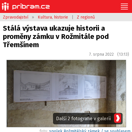
Zpravodajství
»
Kultura, historie
|
Z regionů
Stálá výstava ukazuje historii a
proměny zámku v Rožmitále pod
Třemšínem
7. srpna 2022 (13:13)
Další 2 fotografie v galerii
foto:
spolek Rožmitálský zámek / se souhlasem