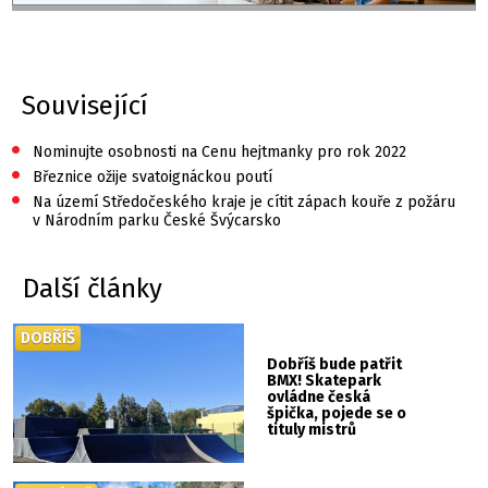
Související
•
Nominujte osobnosti na Cenu hejtmanky pro rok 2022
•
Březnice ožije svatoignáckou poutí
•
Na území Středočeského kraje je cítit zápach kouře z požáru
v Národním parku České Švýcarsko
Další články
DOBŘÍŠ
Dobříš bude patřit
BMX! Skatepark
ovládne česká
špička, pojede se o
tituly mistrů
republiky