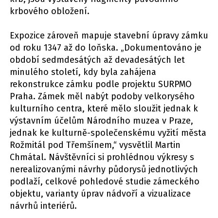
krbového obložení.
Expozice zároveň mapuje stavební úpravy zámku
od roku 1347 až do loňska. „Dokumentováno je
období sedmdesátých až devadesátých let
minulého století, kdy byla zahájena
rekonstrukce zámku podle projektu SURPMO
Praha. Zámek měl nabýt podoby velkorysého
kulturního centra, které mělo sloužit jednak k
výstavním účelům Národního muzea v Praze,
jednak ke kulturně-společenskému vyžití města
Rožmitál pod Třemšínem,“ vysvětlil Martin
Chmátal. Návštěvníci si prohlédnou výkresy s
nerealizovanými návrhy půdorysů jednotlivých
podlaží, celkové pohledové studie zámeckého
objektu, varianty úprav nádvoří a vizualizace
návrhů interiérů.