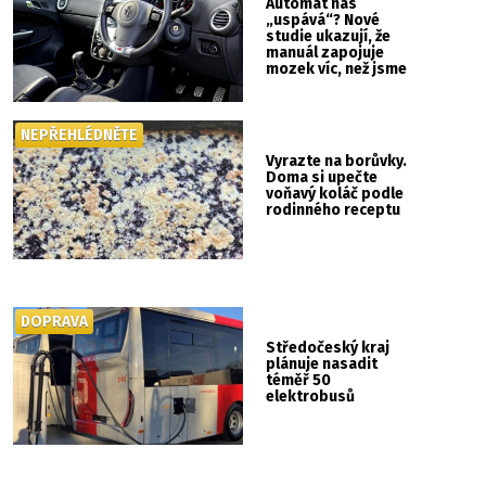
Automat nás
„uspává“? Nové
studie ukazují, že
manuál zapojuje
mozek víc, než jsme
si mysleli
NEPŘEHLÉDNĚTE
Vyrazte na borůvky.
Doma si upečte
voňavý koláč podle
rodinného receptu
DOPRAVA
Středočeský kraj
plánuje nasadit
téměř 50
elektrobusů