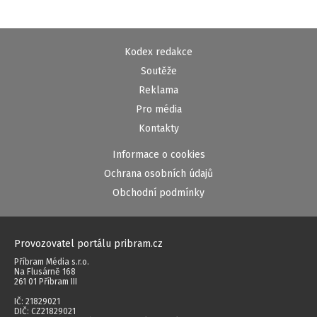
Kodex redakce
Soutěže
Reklama
Pro média
Kontakty
Informace o cookies
Ochrana osobních údajů
Obchodní podmínky
Provozovatel portálu pribram.cz
Příbram Média s.r.o.
Na Flusárně 168
261 01 Příbram III
IČ: 21829021
DIČ: CZ21829021