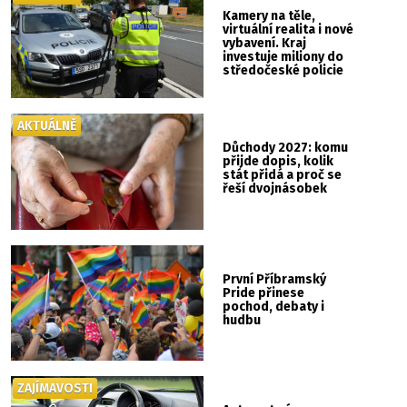
Kamery na těle,
virtuální realita i nové
vybavení. Kraj
investuje miliony do
středočeské policie
AKTUÁLNĚ
Důchody 2027: komu
přijde dopis, kolik
stát přidá a proč se
řeší dvojnásobek
První Příbramský
Pride přinese
pochod, debaty i
hudbu
ZAJÍMAVOSTI