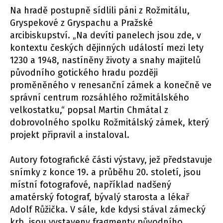
Na hradě postupně sídlili páni z Rožmitálu,
Gryspekové z Gryspachu a Pražské
arcibiskupství. „Na devíti panelech jsou zde, v
kontextu českých dějinných událostí mezi lety
1230 a 1948, nastíněny životy a snahy majitelů
původního gotického hradu později
proměněného v renesanční zámek a konečně ve
správní centrum rozsáhlého rožmitálského
velkostatku,“ popsal Martin Chmátal z
dobrovolného spolku Rožmitálský zámek, který
projekt připravil a instaloval.
Autory fotografické části výstavy, jež představuje
snímky z konce 19. a průběhu 20. století, jsou
místní fotografové, například nadšený
amatérský fotograf, bývalý starosta a lékař
Adolf Růžička. V sále, kde kdysi stával zámecký
krb, jsou vystaveny fragmenty původního