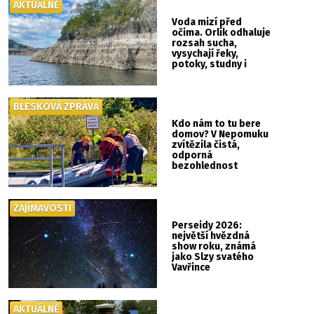
AKTUÁLNĚ
Voda mizí před
očima. Orlík odhaluje
rozsah sucha,
vysychají řeky,
potoky, studny i
mokřady
BLESKOVÁ ZPRÁVA
Kdo nám to tu bere
domov? V Nepomuku
zvítězila čistá,
odporná
bezohlednost
ZAJÍMAVOSTI
Perseidy 2026:
největší hvězdná
show roku, známá
jako Slzy svatého
Vavřince
AKTUÁLNĚ