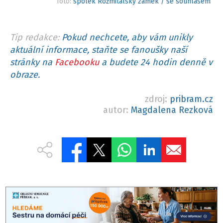
foto:
spolek Rožmitálský zámek / se souhlasem
Tip redakce:
Pokud nechcete, aby vám unikly
aktuální informace, staňte se fanoušky naší
stránky na
Facebooku
a budete 24 hodin denně v
obraze.
zdroj:
pribram.cz
autor:
Magdalena Rezková