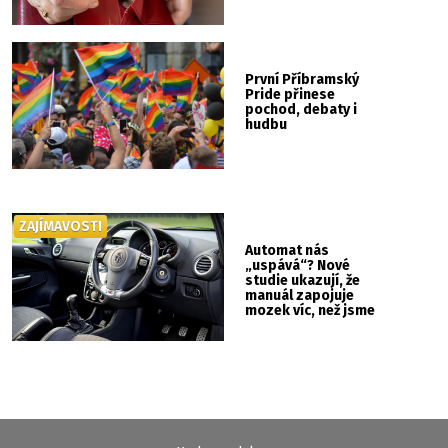
První Příbramský
Pride přinese
pochod, debaty i
hudbu
ZAJÍMAVOSTI
Automat nás
„uspává“? Nové
studie ukazují, že
manuál zapojuje
mozek víc, než jsme
si mysleli