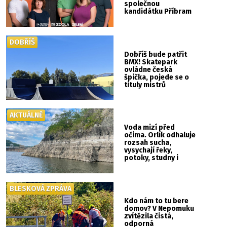
společnou
kandidátku Příbram
ZDOLA
DOBŘÍŠ
Dobříš bude patřit
BMX! Skatepark
ovládne česká
špička, pojede se o
tituly mistrů
republiky
AKTUÁLNĚ
Voda mizí před
očima. Orlík odhaluje
rozsah sucha,
vysychají řeky,
potoky, studny i
mokřady
BLESKOVÁ ZPRÁVA
Kdo nám to tu bere
domov? V Nepomuku
zvítězila čistá,
odporná