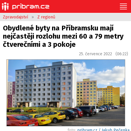
Zpravodajství
»
Z regionů
Obydlené byty na Příbramsku mají
nejčastěji rozlohu mezi 60 a 79 metry
čtverečními a 3 pokoje
25. července 2022 (06:22)
foto:
pribram.cz / Jakub Pečenka