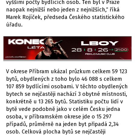
vyššími počty bydlících osob. Ten byl v Praze
naopak nejnižší nebo jeden z nejnižších,“ říká
Marek Rojíček, předseda Českého statistického
úřadu.
V okrese Příbram ukázal průzkum celkem 59 123
bytů, obydlených z toho bylo 46 088 s celkem
107 859 bydlícími osobami. V těchto obydlených
bytech se nejčastěji nachází 3 obytné místnosti,
konkrétně u 13 265 bytů. Statistiku počtu lidí v
bytě vede podobně jako v celém Česku jedna
osoba, v příbramském okrese jde o 15 297
případů, průměrně na jeden byt připadá 2,34
osob. Celková plocha bytů se nejčastěji