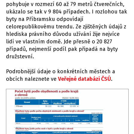
pohybuje v rozmezí 60 až 79 metrů čtverečních,
ukázalo se tak v 9 804 případech. I rozlohou tak
byty na Příbramsku odpovídají
celorepublikovému trendu. Ze zjištěných údajů z
hlediska právního důvodu užívání žije nejvíce
lidí ve vlastním domě. Jde přesně o 20 827
případů, nejmenší podíl pak připadá na byty
družstevní.
Podrobnější údaje o konkrétních městech a
obcích naleznete ve
Veřejné databázi ČSÚ
.