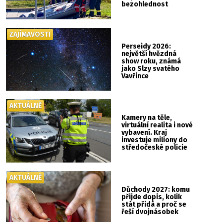
bezohlednost
ZAJÍMAVOSTI
Perseidy 2026:
největší hvězdná
show roku, známá
jako Slzy svatého
Vavřince
AKTUÁLNĚ
Kamery na těle,
virtuální realita i nové
vybavení. Kraj
investuje miliony do
středočeské policie
AKTUÁLNĚ
Důchody 2027: komu
přijde dopis, kolik
stát přidá a proč se
řeší dvojnásobek