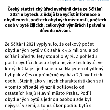
Český statistický úřad uveřejnil data ze Sčítání
2021 o bytech. Z údajů lze vyčíst informace o
obydlenosti, počtech obytných místností, počtech
osob v bytě žijících, celkových výměrách i právním
důvodu užívání.
Ze Sčítání 2021 vyplynulo, že celkový počet
obydlených bytů v ČR sahá k 4,5 milionu a od
sčítání před 10 lety stoupl o 9,1%. Z pohledu
počtu bydlících osob bylo nejvíce těch bytů, ve
kterých žila jen jedna osoba. Na jeden obydlený
byt pak v Česku průměrně vychází 2,3 bydlících
osob. „Stejně jako v jiných charakteristikách se i
v tomto případě výrazně odlišovalo od
ostatních krajů Hlavní město Praha. Podíl
obydlených bytů s jednou osobou zde byl
nejvyšší v zemi, a to na úkor podílu bytů s