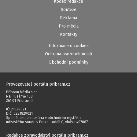
Kodex redakce
Soutěže
Reklama
Pro média
Kontakty
Informace o cookies
Ochrana osobních údajů
Obchodní podmínky
Provozovatel portálu pribram.cz
Příbram Média s.r.o.
Na Flusárně 168
261 01 Příbram III
IČ: 21829021
DIČ: CZ21829021
Společnost je zapsána v obchodním rejstříku
městského soudu v Praze - oddíl C, vložka 407087.
Redakce zpravodajství portálu pribram.cz