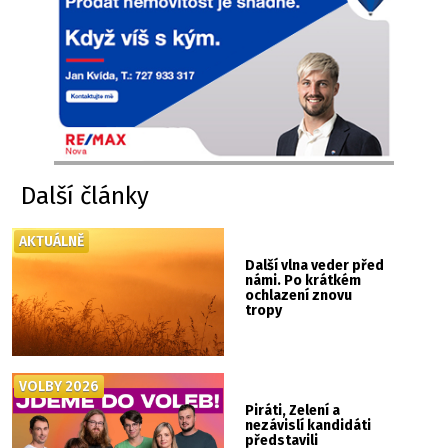
Další články
AKTUÁLNĚ
Další vlna veder před
námi. Po krátkém
ochlazení znovu
tropy
VOLBY 2026
Piráti, Zelení a
nezávislí kandidáti
představili