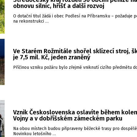
obnovu silnic, hřišť a další rozvoj
O dotační titul žádá i obec Podlesí na Příbramsku – požaduje 
na rekonstrukci …
Ve Starém Rožmitále shořel sklízecí stroj, 
je 7,5 mil. Kč, jeden zraněný
Příčinou vzniku požáru bylo zřejmě vniknutí cizího předmětu do
Vznik Československa oslavíte během kole
Vojny a v dobříšském zámeckém parku
Na obou místech budou připraveny běžecké trasy pro dospělé i
Novinkou letošního …