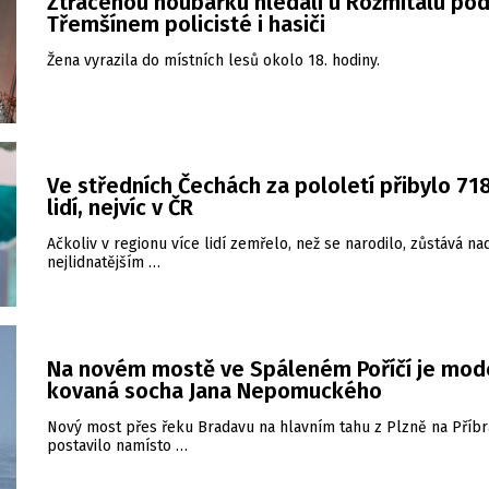
Ztracenou houbařku hledali u Rožmitálu po
Třemšínem policisté i hasiči
Žena vyrazila do místních lesů okolo 18. hodiny.
Ve středních Čechách za pololetí přibylo 71
lidí, nejvíc v ČR
Ačkoliv v regionu více lidí zemřelo, než se narodilo, zůstává na
nejlidnatějším …
Na novém mostě ve Spáleném Poříčí je mod
kovaná socha Jana Nepomuckého
Nový most přes řeku Bradavu na hlavním tahu z Plzně na Příb
postavilo namísto …