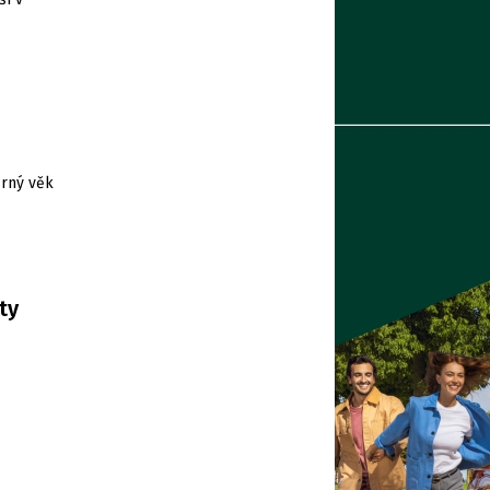
ěrný věk
ty