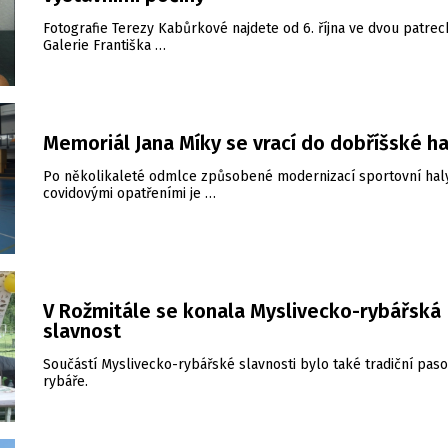
Fotografie Terezy Kabůrkové najdete od 6. října ve dvou patrec
Galerie Františka …
Memoriál Jana Míky se vrací do dobříšské ha
Po několikaleté odmlce způsobené modernizací sportovní hal
covidovými opatřeními je …
V Rožmitále se konala Myslivecko-rybářská
slavnost
Součástí Myslivecko-rybářské slavnosti bylo také tradiční paso
rybáře.