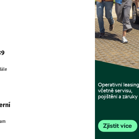
d
89
dále
erní
ram