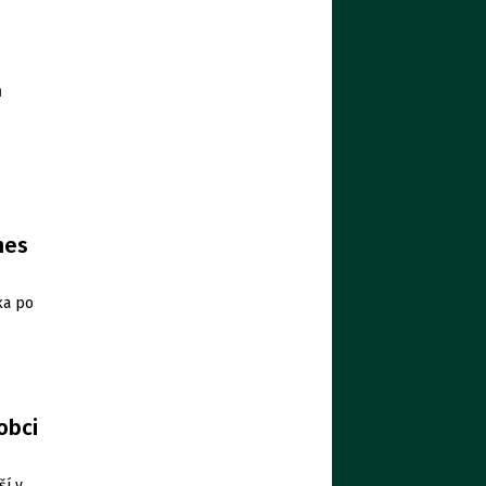
ů
nes
ka po
obci
ší v