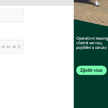
›
43
44
45
a