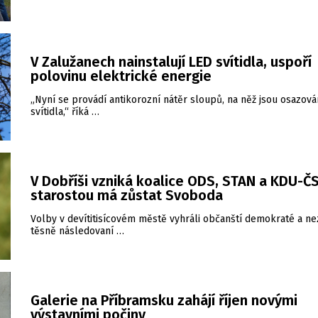
V Zalužanech nainstalují LED svítidla, uspoří
polovinu elektrické energie
„Nyní se provádí antikorozní nátěr sloupů, na něž jsou osazov
svítidla,“ říká …
V Dobříši vzniká koalice ODS, STAN a KDU-ČS
starostou má zůstat Svoboda
Volby v devítitisícovém městě vyhráli občanští demokraté a nez
těsně následovaní …
Galerie na Příbramsku zahájí říjen novými
výstavními počiny