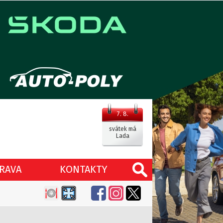
7. 8.
svátek má
Lada
RAVA
KONTAKTY