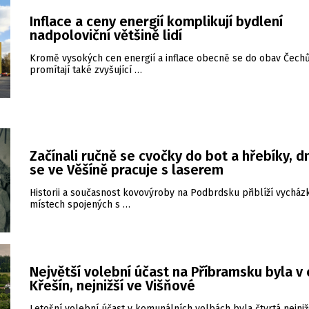
Inflace a ceny energií komplikují bydlení
nadpoloviční většině lidí
Kromě vysokých cen energií a inflace obecně se do obav Čech
promítají také zvyšující …
Začínali ručně se cvočky do bot a hřebíky, d
se ve Věšíně pracuje s laserem
Historii a současnost kovovýroby na Podbrdsku přiblíží vycház
místech spojených s …
Největší volební účast na Příbramsku byla v 
Křešín, nejnižší ve Višňové
Letošní volební účast v komunálních volbách byla čtvrtá nejniž