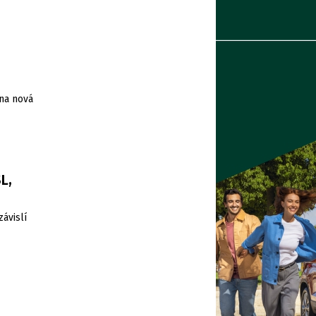
ána nová
L,
ávislí