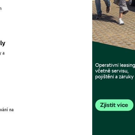
h
ly
y a
vání na