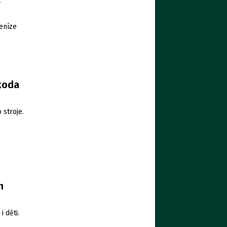
peníze
škoda
 stroje.
m
 děti.