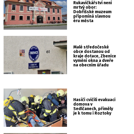
Rukavičkářství není
mrtvý obor:
Dobříšské muzeum
připomíná slavnou
éru města
Malé středočeské
obce dostanou od
kraje dotace, Zbenice
vymění okna a dveře
na obecním úřadu
Hasiči cvičili evakuaci
domova v
Sedlčanech, přiměly
je k tomu i Roztoky