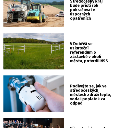
Středočeský kraj
bude příští rok
pokračovat v
úsporných
opatřeních
V Dobříši se
uskuteční
referendum o
zástavbě v okolí
města, potvrdil NSS
Podívejte se, jak ve
středočeských
městech zdraží teplo,
voda i poplatek za
odpad