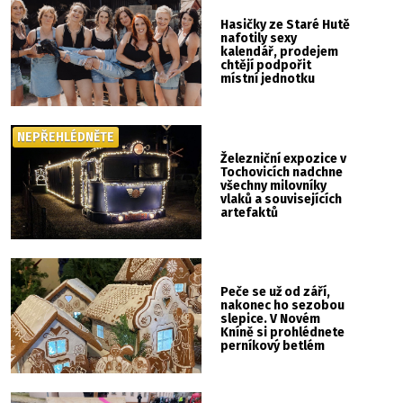
Hasičky ze Staré Hutě
nafotily sexy
kalendář, prodejem
chtějí podpořit
místní jednotku
NEPŘEHLÉDNĚTE
Železniční expozice v
Tochovicích nadchne
všechny milovníky
vlaků a souvisejících
artefaktů
Peče se už od září,
nakonec ho sezobou
slepice. V Novém
Kníně si prohlédnete
perníkový betlém