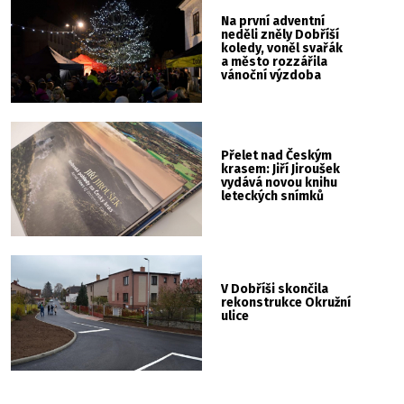
Na první adventní
neděli zněly Dobříší
koledy, voněl svařák
a město rozzářila
vánoční výzdoba
Přelet nad Českým
krasem: Jiří Jiroušek
vydává novou knihu
leteckých snímků
V Dobříši skončila
rekonstrukce Okružní
ulice