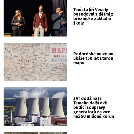
Tenista Jiří Veselý
besedoval s dětmi z
březnické základní
školy
Podbrdské muzeum
ukáže 150 let starou
mapu
ZAT dodá na JE
Temelín další dvě
budicí soupravy
generátorů za více
než 50 milionů korun