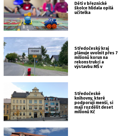
Děti v březnické
školce hlídala opilá
učitelka
Středočeský kraj
plánuje uvolnit přes 7
milionů korun na
rekonstrukci a
výstavbu MŠ v
Třebsku
Středočeské
knihovny, které
podporují menší, si
mají rozdělit deset
milionů Kč