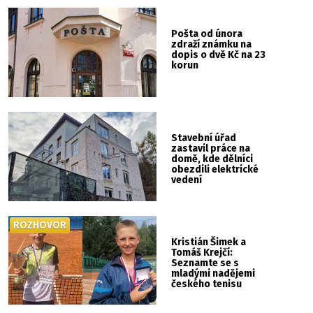
Pošta od února
zdraží známku na
dopis o dvě Kč na 23
korun
Stavební úřad
zastavil práce na
domě, kde dělníci
obezdili elektrické
vedení
ROZHOVOR
Kristián Šimek a
Tomáš Krejčí:
Seznamte se s
mladými nadějemi
českého tenisu