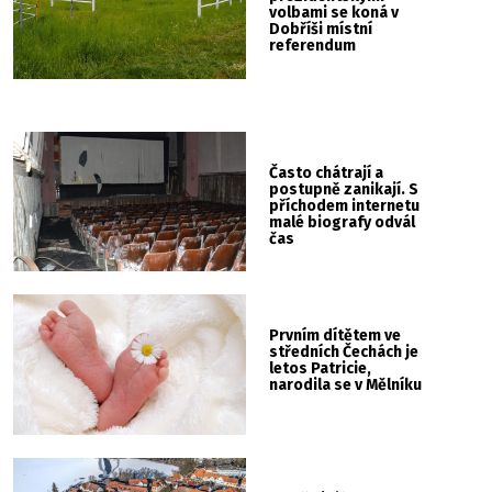
volbami se koná v
Dobříši místní
referendum
Často chátrají a
postupně zanikají. S
příchodem internetu
malé biografy odvál
čas
Prvním dítětem ve
středních Čechách je
letos Patricie,
narodila se v Mělníku