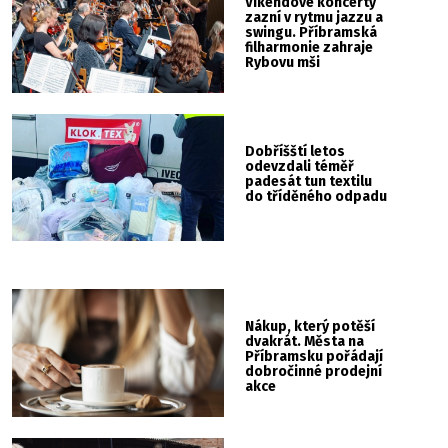
Víkendové koncerty
zazní v rytmu jazzu a
swingu. Příbramská
filharmonie zahraje
Rybovu mši
Dobříšští letos
odevzdali téměř
padesát tun textilu
do tříděného odpadu
Nákup, který potěší
dvakrát. Města na
Příbramsku pořádají
dobročinné prodejní
akce