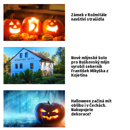
Zámek v Rožmitále
navštíví strašidla
Nové mlýnské kolo
pro Buškovský mlýn
vyrobil sekerník
František Mikyška z
Kojetína
Halloween začíná mít
oblibu i v Čechách.
Nakupujete
dekorace?