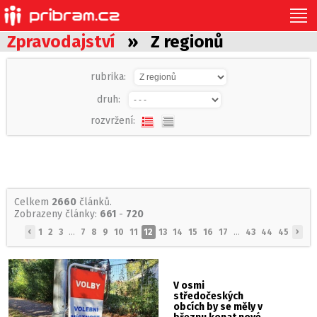
Zpravodajství
» Z regionů
rubrika:
druh:
rozvržení:
Celkem
2660
článků.
Zobrazeny články:
661
-
720
‹
›
1
2
3
...
7
8
9
10
11
12
13
14
15
16
17
...
43
44
45
V osmi
středočeských
obcích by se měly v