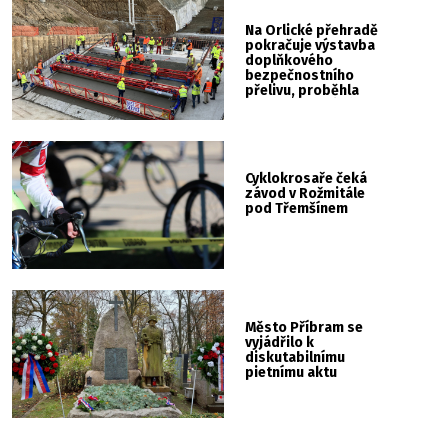
Na Orlické přehradě
pokračuje výstavba
doplňkového
bezpečnostního
přelivu, proběhla
betonáž dolní části
skluzu
Cyklokrosaře čeká
závod v Rožmitále
pod Třemšínem
Město Příbram se
vyjádřilo k
diskutabilnímu
pietnímu aktu