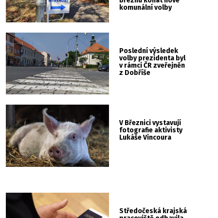
březnu konat nové
komunální volby
Poslední výsledek
volby prezidenta byl
v rámci ČR zveřejněn
z Dobříše
V Březnici vystavují
fotografie aktivisty
Lukáše Vincoura
Středočeská krajská