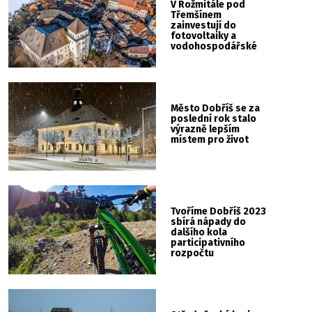
V Rožmitále pod
Třemšínem
zainvestují do
fotovoltaiky a
vodohospodářské
infrastruktury
Město Dobříš se za
poslední rok stalo
výrazně lepším
místem pro život
Tvoříme Dobříš 2023
sbírá nápady do
dalšího kola
participativního
rozpočtu