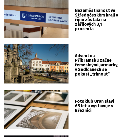
Nezaměstnanost ve
Středočeském kraji v
říjnu zůstala na
zářijových 3,1
procenta
Advent na
Příbramsku začne
řemeslnými jarmarky,
v Sedlčanech se
pokusí „trhnout“
rekord
Fotoklub Uran slaví
65 let a vystavuje v
Březnici