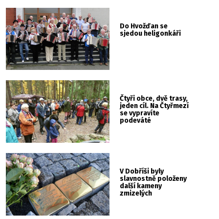
Do Hvožďan se
sjedou heligonkáři
Čtyři obce, dvě trasy,
jeden cíl. Na Čtyřmezí
se vypravíte
podeváté
V Dobříši byly
slavnostně položeny
další kameny
zmizelých