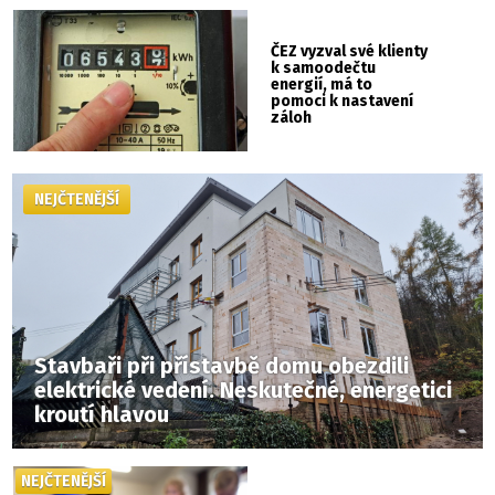
ČEZ vyzval své klienty
k samoodečtu
energií, má to
pomoci k nastavení
záloh
NEJČTENĚJŠÍ
Stavbaři při přístavbě domu obezdili
elektrické vedení. Neskutečné, energetici
kroutí hlavou
NEJČTENĚJŠÍ