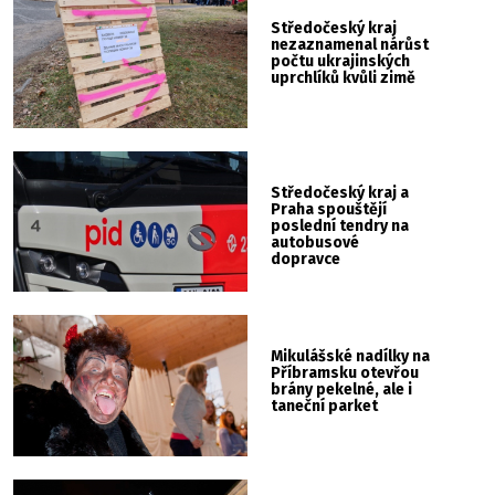
Středočeský kraj
nezaznamenal nárůst
počtu ukrajinských
uprchlíků kvůli zimě
Středočeský kraj a
Praha spouštějí
poslední tendry na
autobusové
dopravce
Mikulášské nadílky na
Příbramsku otevřou
brány pekelné, ale i
taneční parket