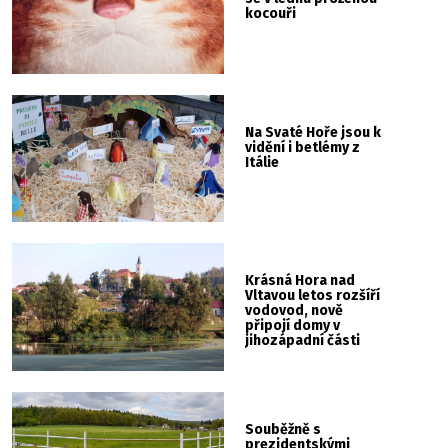
kocouři
Na Svaté Hoře jsou k
vidění i betlémy z
Itálie
Krásná Hora nad
Vltavou letos rozšíří
vodovod, nově
připojí domy v
jihozápadní části
města
Souběžně s
prezidentskými