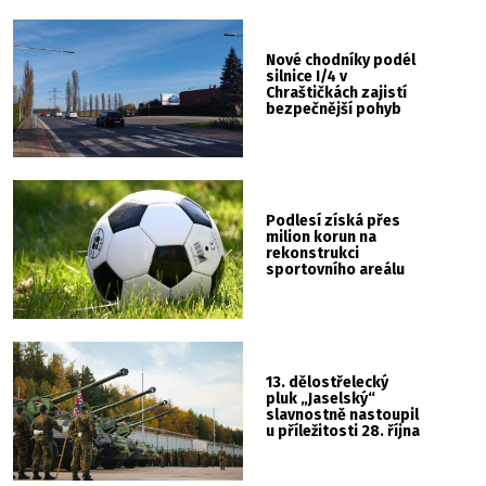
Nové chodníky podél
silnice I/4 v
Chraštičkách zajistí
bezpečnější pohyb
Podlesí získá přes
milion korun na
rekonstrukci
sportovního areálu
13. dělostřelecký
pluk „Jaselský“
slavnostně nastoupil
u příležitosti 28. října