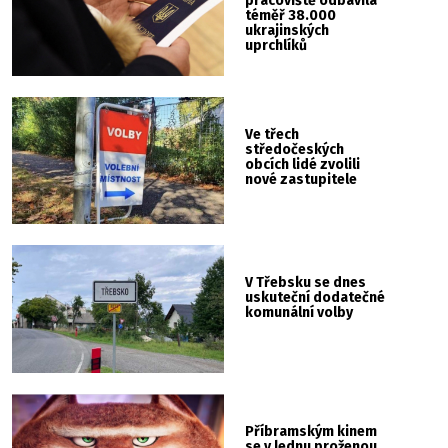
pracoviště odbavila
téměř 38.000
ukrajinských
uprchlíků
Ve třech
středočeských
obcích lidé zvolili
nové zastupitele
V Třebsku se dnes
uskuteční dodatečné
komunální volby
Příbramským kinem
se v lednu proženou