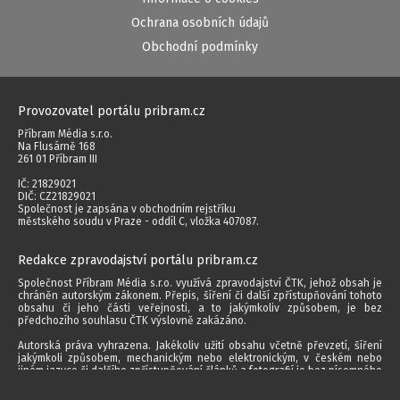
Ochrana osobních údajů
Obchodní podmínky
Provozovatel portálu pribram.cz
Příbram Média s.r.o.
Na Flusárně 168
261 01 Příbram III
IČ: 21829021
DIČ: CZ21829021
Společnost je zapsána v obchodním rejstříku
městského soudu v Praze - oddíl C, vložka 407087.
Redakce zpravodajství portálu pribram.cz
Společnost Příbram Média s.r.o. využívá zpravodajství ČTK, jehož obsah je
chráněn autorským zákonem. Přepis, šíření či další zpřístupňování tohoto
obsahu či jeho části veřejnosti, a to jakýmkoliv způsobem, je bez
předchozího souhlasu ČTK výslovně zakázáno.
Autorská práva vyhrazena. Jakékoliv užití obsahu včetně převzetí, šíření
jakýmkoli způsobem, mechanickým nebo elektronickým, v českém nebo
jiném jazyce či dalšího zpřístupňování článků a fotografií je bez písemného
souhlasu společnosti Příbram Média s.r.o. zakázáno.