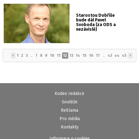
Starostou Dobříše
bude dál Pavel
Svoboda (za ODS a
nezávislé)
‹
›
1
2
3
...
7
8
9
10
11
12
13
14
15
16
17
...
43
44
45
Kodex redakce
Soutěže
Reklama
Pro média
Kontakty
Informace o cookies