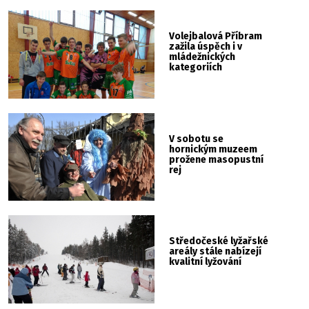
Volejbalová Příbram
zažila úspěch i v
mládežnických
kategoriích
V sobotu se
hornickým muzeem
prožene masopustní
rej
Středočeské lyžařské
areály stále nabízejí
kvalitní lyžování