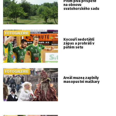
Pitím piva přispěte
na obnovu
svatohorského sadu
FOTOGALERIE
Kocouři nedotáhli
zápas a prohráli v
pátém setu
FOTOGALERIE
Areál muzea zaplnily
masopustní maškary