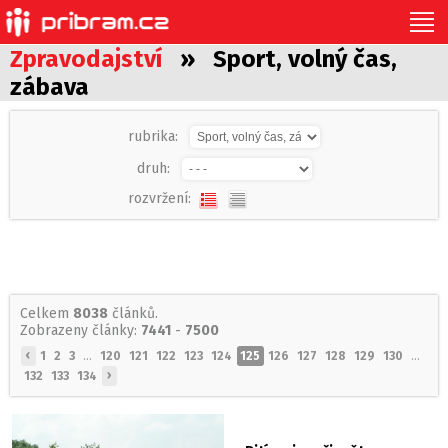
Zpravodajství
» Sport, volný čas,
zábava
rubrika:
druh:
rozvržení:
Celkem
8038
článků.
Zobrazeny články:
7441
-
7500
‹
1
2
3
...
120
121
122
123
124
125
126
127
128
129
130
...
›
132
133
134