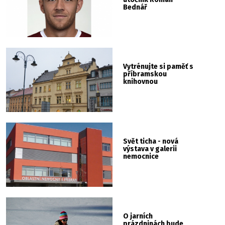
Bednář
Vytrénujte si paměť s
příbramskou
knihovnou
Svět ticha - nová
výstava v galerii
nemocnice
O jarních
prázdninách bude