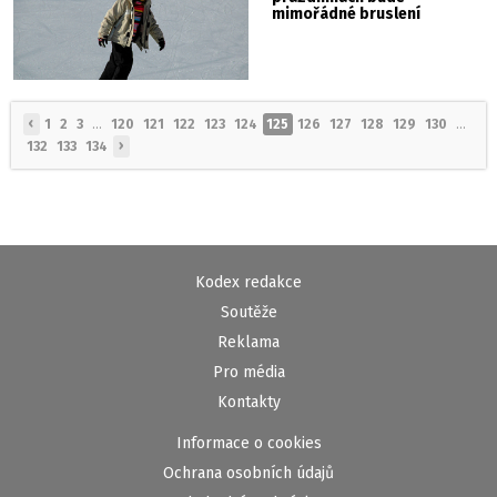
mimořádné bruslení
‹
1
2
3
...
120
121
122
123
124
125
126
127
128
129
130
...
›
132
133
134
Kodex redakce
Soutěže
Reklama
Pro média
Kontakty
Informace o cookies
Ochrana osobních údajů