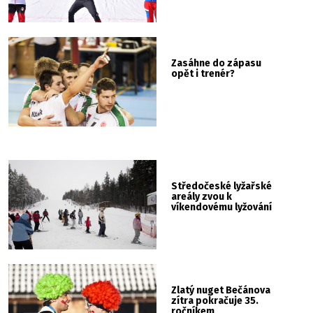
Zasáhne do zápasu
opět i trenér?
Středočeské lyžařské
areály zvou k
víkendovému lyžování
Zlatý nuget Bečánova
zítra pokračuje 35.
ročníkem