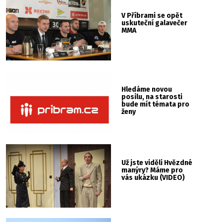
V Příbrami se opět
uskuteční galavečer
MMA
Hledáme novou
posilu, na starosti
bude mít témata pro
ženy
Už jste viděli Hvězdné
manýry? Máme pro
vás ukázku (VIDEO)