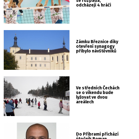
se rozpadá,
odcházejí 4 hráči
Zámku Březnice díky
otevření synagogy
přibylo návštěvníků
Ve středních Čechách
se o víkendu bude
lyžovat ve dvou
areálech
Do Příbrami přichází
útočník Roman