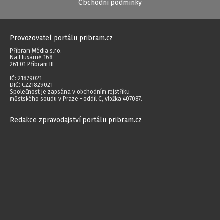
Obchodní podmínky
Provozovatel portálu pribram.cz
Příbram Média s.r.o.
Na Flusárně 168
261 01 Příbram III
IČ: 21829021
DIČ: CZ21829021
Společnost je zapsána v obchodním rejstříku
městského soudu v Praze - oddíl C, vložka 407087.
Redakce zpravodajství portálu pribram.cz
Společnost Příbram Média s.r.o. využívá zpravodajství ČTK, jehož obsah je
chráněn autorským zákonem. Přepis, šíření či další zpřístupňování tohoto
obsahu či jeho části veřejnosti, a to jakýmkoliv způsobem, je bez
předchozího souhlasu ČTK výslovně zakázáno.
Autorská práva vyhrazena. Jakékoliv užití obsahu včetně převzetí, šíření
jakýmkoli způsobem, mechanickým nebo elektronickým, v českém nebo
jiném jazyce či dalšího zpřístupňování článků a fotografií je bez písemného
souhlasu společnosti Příbram Média s.r.o. zakázáno.
2014 - 2026 © Příbram Média s.r.o.