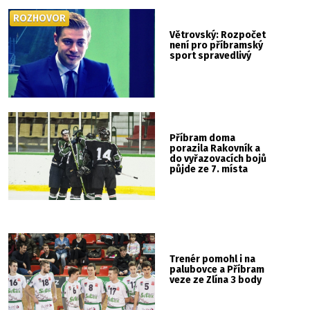
ROZHOVOR
Větrovský: Rozpočet
není pro příbramský
sport spravedlivý
Příbram doma
porazila Rakovník a
do vyřazovacích bojů
půjde ze 7. místa
Trenér pomohl i na
palubovce a Příbram
veze ze Zlína 3 body