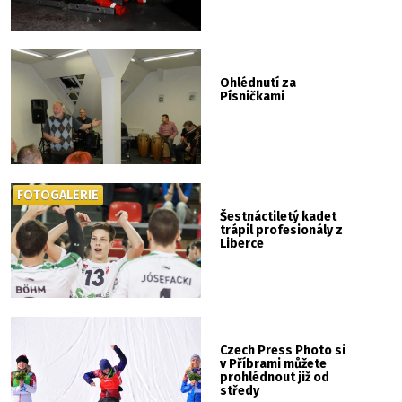
Ohlédnutí za
Písničkami
FOTOGALERIE
Šestnáctiletý kadet
trápil profesionály z
Liberce
Czech Press Photo si
v Příbrami můžete
prohlédnout již od
středy