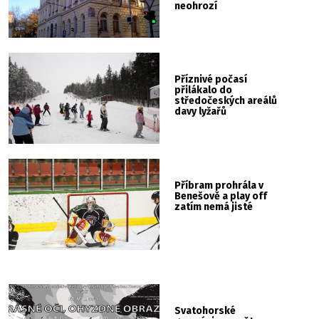
neohrozí
Příznivé počasí
přilákalo do
středočeských areálů
davy lyžařů
Příbram prohrála v
Benešově a play off
zatím nemá jisté
Svatohorské