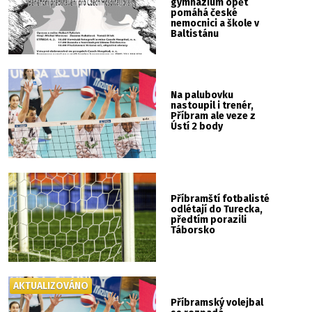
gymnázium opět
pomáhá české
nemocnici a škole v
Baltistánu
Na palubovku
nastoupil i trenér,
Příbram ale veze z
Ústí 2 body
Příbramští fotbalisté
odlétají do Turecka,
předtím porazili
Táborsko
AKTUALIZOVÁNO
Příbramský volejbal