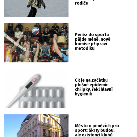
rodiče
Peněz do sportu
půjde méně, nové
komise připraví
metodiku
ČR je na začátku
plošné epidemie
chřipky, řekl hlavní
hygienik
Město o penězích pro
sport: Škrty budou,
ale existenci klubů