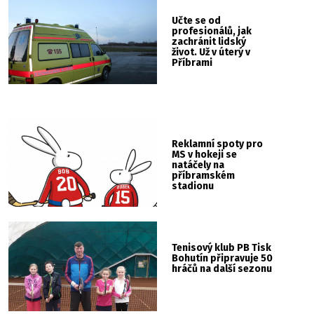
Učte se od
profesionálů, jak
zachránit lidský
život. Už v úterý v
Příbrami
Reklamní spoty pro
MS v hokeji se
natáčely na
příbramském
stadionu
Tenisový klub PB Tisk
Bohutín připravuje 50
hráčů na další sezonu