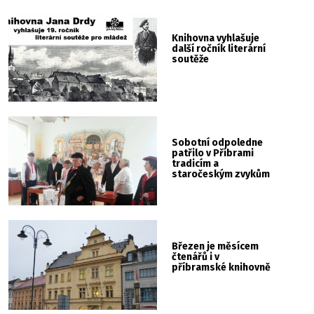
Knihovna vyhlašuje
další ročník literární
soutěže
Sobotní odpoledne
patřilo v Příbrami
tradicím a
staročeským zvykům
Březen je měsícem
čtenářů i v
příbramské knihovně