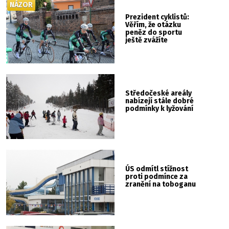
NÁZOR
Prezident cyklistů:
Věřím, že otázku
peněz do sportu
ještě zvážíte
Středočeské areály
nabízejí stále dobré
podmínky k lyžování
ÚS odmítl stížnost
proti podmínce za
zranění na toboganu