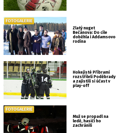
FOTOGALERIE
Zlatý nuget
Bečánova: Do cíle
doběhla i Addamsovo
rodina
Hokejisté Příbrami
rozstříleli Poděbrady
a zajistili si účast v
play-off
FOTOGALERIE
Muž se propadl na
ledě, hasiči ho
zachránili