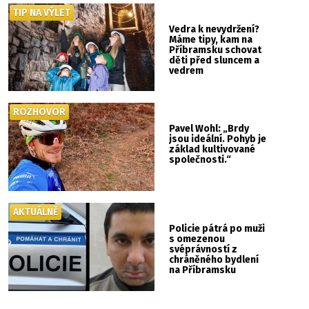
TIP NA VÝLET
Vedra k nevydržení?
Máme tipy, kam na
Příbramsku schovat
děti před sluncem a
vedrem
ROZHOVOR
Pavel Wohl: „Brdy
jsou ideální. Pohyb je
základ kultivované
společnosti.“
AKTUÁLNĚ
Policie pátrá po muži
s omezenou
svéprávností z
chráněného bydlení
na Příbramsku