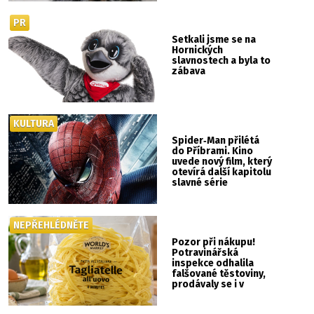
PR
Setkali jsme se na
Hornických
slavnostech a byla to
zábava
KULTURA
Spider‑Man přilétá
do Příbrami. Kino
uvede nový film, který
otevírá další kapitolu
slavné série
NEPŘEHLÉDNĚTE
Pozor při nákupu!
Potravinářská
inspekce odhalila
falšované těstoviny,
prodávaly se i v
Albertu