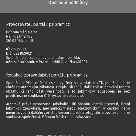
Obchodní podmínky
Provozovatel portálu pribram.cz
Příbram Média s.r.o.
Na Flusárně 168
261 01 Příbram III
IČ: 21829021
DIČ: CZ21829021
Společnost je zapsána v obchodním rejstříku
městského soudu v Praze - oddíl C, vložka 407087.
Redakce zpravodajství portálu pribram.cz
Společnost Příbram Média s.r.o. využívá zpravodajství ČTK, jehož obsah je
chráněn autorským zákonem. Přepis, šíření či další zpřístupňování tohoto
obsahu či jeho části veřejnosti, a to jakýmkoliv způsobem, je bez
předchozího souhlasu ČTK výslovně zakázáno.
Autorská práva vyhrazena. Jakékoliv užití obsahu včetně převzetí, šíření
jakýmkoli způsobem, mechanickým nebo elektronickým, v českém nebo
jiném jazyce či dalšího zpřístupňování článků a fotografií je bez písemného
souhlasu společnosti Příbram Média s.r.o. zakázáno.