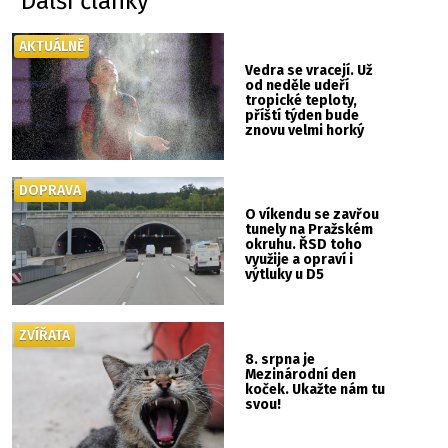
Další články
AKTUÁLNĚ
Vedra se vracejí. Už
od neděle udeří
tropické teploty,
příští týden bude
znovu velmi horký
DOPRAVA
O víkendu se zavřou
tunely na Pražském
okruhu. ŘSD toho
využije a opraví i
výtluky u D5
ZVÍŘATA
8. srpna je
Mezinárodní den
koček. Ukažte nám tu
svou!