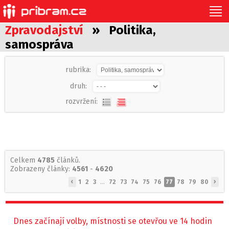
Zpravodajství
» Politika,
samospráva
rubrika:
druh:
rozvržení:
Celkem
4785
článků.
Zobrazeny články:
4561
-
4620
‹
›
1
2
3
...
72
73
74
75
76
77
78
79
80
Dnes začínají volby, místnosti se otevřou ve 14 hodin