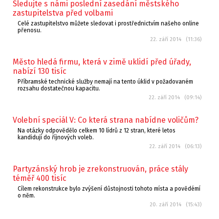
Sledujte s námi poslední zasedání městského
zastupitelstva před volbami
Celé zastupitelstvo můžete sledovat i prostřednictvím našeho online
přenosu.
22. září 2014 (11:36)
Město hledá firmu, která v zimě uklidí před úřady,
nabízí 130 tisíc
Příbramské technické služby nemají na tento úklid v požadovaném
rozsahu dostatečnou kapacitu.
22. září 2014 (09:14)
Volební speciál V: Co která strana nabídne voličům?
Na otázky odpovědělo celkem 10 lídrů z 12 stran, které letos
kandidují do říjnových voleb.
22. září 2014 (06:13)
Partyzánský hrob je zrekonstruován, práce stály
téměř 400 tisíc
Cílem rekonstrukce bylo zvýšení důstojnosti tohoto místa a povědémí
o něm.
20. září 2014 (15:43)