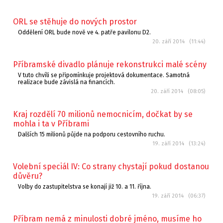
ORL se stěhuje do nových prostor
Oddělení ORL bude nově ve 4. patře pavilonu D2.
20. září 2014 (11:44)
Příbramské divadlo plánuje rekonstrukci malé scény
V tuto chvíli se připomínkuje projektová dokumentace. Samotná
realizace bude závislá na financích.
20. září 2014 (08:05)
Kraj rozdělí 70 milionů nemocnicím, dočkat by se
mohla i ta v Příbrami
Dalších 15 milionů půjde na podporu cestovního ruchu.
19. září 2014 (13:24)
Volební speciál IV: Co strany chystají pokud dostanou
důvěru?
Volby do zastupitelstva se konají již 10. a 11. října.
19. září 2014 (06:37)
Příbram nemá z minulosti dobré jméno, musíme ho