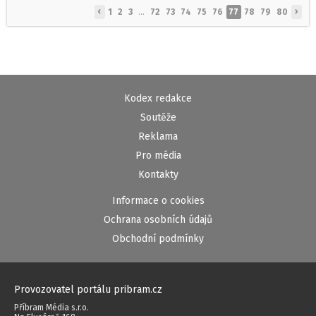
‹
›
1
2
3
...
72
73
74
75
76
77
78
79
80
Kodex redakce
Soutěže
Reklama
Pro média
Kontakty
Informace o cookies
Ochrana osobních údajů
Obchodní podmínky
Provozovatel portálu pribram.cz
Příbram Média s.r.o.