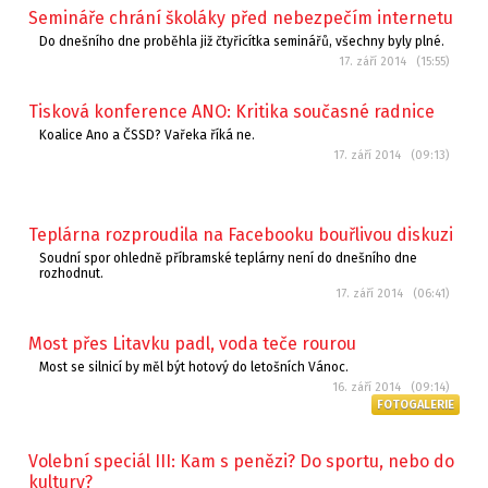
Semináře chrání školáky před nebezpečím internetu
Do dnešního dne proběhla již čtyřicítka seminářů, všechny byly plné.
17. září 2014 (15:55)
Tisková konference ANO: Kritika současné radnice
Koalice Ano a ČSSD? Vařeka říká ne.
17. září 2014 (09:13)
Teplárna rozproudila na Facebooku bouřlivou diskuzi
Soudní spor ohledně příbramské teplárny není do dnešního dne
rozhodnut.
17. září 2014 (06:41)
Most přes Litavku padl, voda teče rourou
Most se silnicí by měl být hotový do letošních Vánoc.
16. září 2014 (09:14)
FOTOGALERIE
Volební speciál III: Kam s penězi? Do sportu, nebo do
kultury?