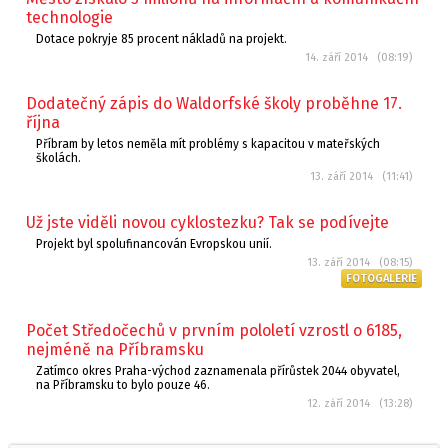
technologie
Dotace pokryje 85 procent nákladů na projekt.
14. září 2014 (08:19)
Dodatečný zápis do Waldorfské školy proběhne 17.
října
Příbram by letos neměla mít problémy s kapacitou v mateřských
školách.
13. září 2014 (11:41)
Už jste viděli novou cyklostezku? Tak se podívejte
Projekt byl spolufinancován Evropskou unií.
13. září 2014 (08:15)
FOTOGALERIE
Počet Středočechů v prvním pololetí vzrostl o 6185,
nejméně na Příbramsku
Zatímco okres Praha-východ zaznamenala přírůstek 2044 obyvatel,
na Příbramsku to bylo pouze 46.
12. září 2014 (13:28)