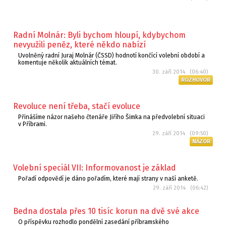
Radní Molnár: Byli bychom hloupí, kdybychom
nevyužili peněz, které někdo nabízí
Uvolněný radní Juraj Molnár (ČSSD) hodnotí končící volební období a
komentuje několik aktuálních témat.
30. září 2014 (06:40)
ROZHOVOR
Revoluce není třeba, stačí evoluce
Přinášíme názor našeho čtenáře Jiřího Šimka na předvolební situaci
v Příbrami.
29. září 2014 (09:50)
NÁZOR
Volební speciál VII: Informovanost je základ
Pořadí odpovědí je dáno pořadím, které mají strany v naší anketě.
29. září 2014 (06:42)
Bedna dostala přes 10 tisíc korun na dvě své akce
O příspěvku rozhodlo pondělní zasedání příbramského