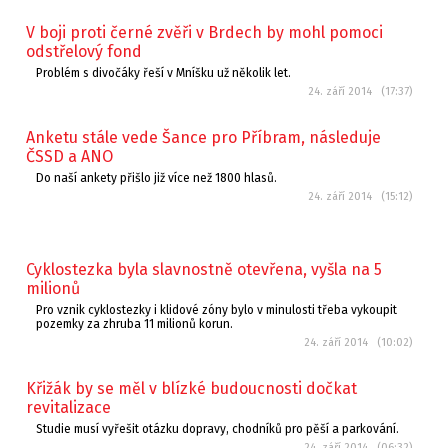
V boji proti černé zvěři v Brdech by mohl pomoci
odstřelový fond
Problém s divočáky řeší v Mníšku už několik let.
24. září 2014 (17:37)
Anketu stále vede Šance pro Příbram, následuje
ČSSD a ANO
Do naší ankety přišlo již více než 1800 hlasů.
24. září 2014 (15:12)
Cyklostezka byla slavnostně otevřena, vyšla na 5
milionů
Pro vznik cyklostezky i klidové zóny bylo v minulosti třeba vykoupit
pozemky za zhruba 11 milionů korun.
24. září 2014 (10:02)
Křižák by se měl v blízké budoucnosti dočkat
revitalizace
Studie musí vyřešit otázku dopravy, chodníků pro pěší a parkování.
24. září 2014 (06:32)