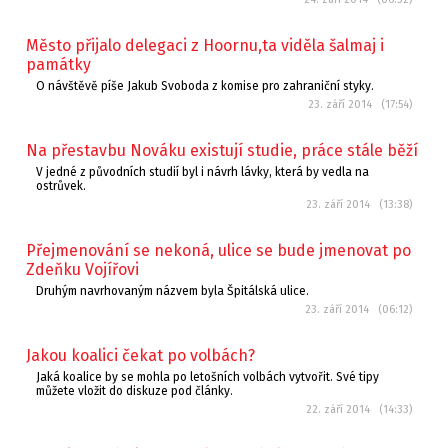
Město přijalo delegaci z Hoornu,ta viděla šalmaj i
památky
O návštěvě píše Jakub Svoboda z komise pro zahraniční styky.
23. září 2014 (17:54)
Na přestavbu Nováku existují studie, práce stále běží
V jedné z původních studií byl i návrh lávky, která by vedla na
ostrůvek.
23. září 2014 (13:38)
Přejmenování se nekoná, ulice se bude jmenovat po
Zdeňku Vojířovi
Druhým navrhovaným názvem byla Špitálská ulice.
23. září 2014 (06:12)
Jakou koalici čekat po volbách?
Jaká koalice by se mohla po letošních volbách vytvořit. Své tipy
můžete vložit do diskuze pod články.
22. září 2014 (14:33)