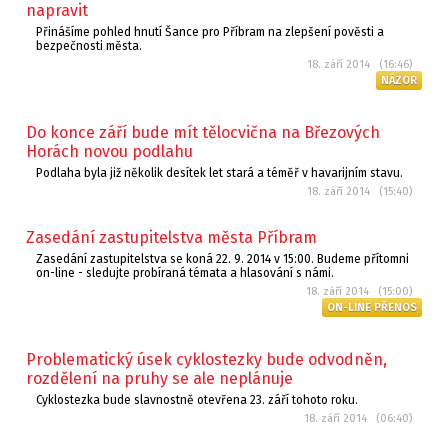
napravit
Přinášíme pohled hnutí Šance pro Příbram na zlepšení pověsti a
bezpečnosti města.
18. září 2014 (16:46)
NÁZOR
Do konce září bude mít tělocvična na Březových
Horách novou podlahu
Podlaha byla již několik desítek let stará a téměř v havarijním stavu.
18. září 2014 (15:40)
Zasedání zastupitelstva města Příbram
Zasedání zastupitelstva se koná 22. 9. 2014 v 15:00. Budeme přítomni
on-line - sledujte probíraná témata a hlasování s námi.
18. září 2014 (15:00)
ON-LINE PŘENOS
Problematický úsek cyklostezky bude odvodněn,
rozdělení na pruhy se ale neplánuje
Cyklostezka bude slavnostně otevřena 23. září tohoto roku.
18. září 2014 (06:40)