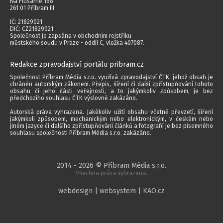
Na Flusárně 168
261 01 Příbram III
IČ: 21829021
DIČ: CZ21829021
Společnost je zapsána v obchodním rejstříku
městského soudu v Praze - oddíl C, vložka 407087.
Redakce zpravodajství portálu pribram.cz
Společnost Příbram Média s.r.o. využívá zpravodajství ČTK, jehož obsah je
chráněn autorským zákonem. Přepis, šíření či další zpřístupňování tohoto
obsahu či jeho části veřejnosti, a to jakýmkoliv způsobem, je bez
předchozího souhlasu ČTK výslovně zakázáno.
Autorská práva vyhrazena. Jakékoliv užití obsahu včetně převzetí, šíření
jakýmkoli způsobem, mechanickým nebo elektronickým, v českém nebo
jiném jazyce či dalšího zpřístupňování článků a fotografií je bez písemného
souhlasu společnosti Příbram Média s.r.o. zakázáno.
2014 - 2026 © Příbram Média s.r.o.
Všechna práva vyhrazena.
webdesign | websystem | KAO.cz