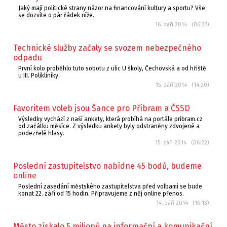
Jaký mají politické strany názor na financování kultury a sportu? Vše
se dozvíte o pár řádek níže.
16. září 2014 (06:37)
Technické služby začaly se svozem nebezpečného
odpadu
První kolo proběhlo tuto sobotu z ulic U školy, Čechovská a od hřiště
u III. Polikliniky.
15. září 2014 (14:20)
Favoritem voleb jsou Šance pro Příbram a ČSSD
Výsledky vychází z naší ankety, která probíhá na portále pribram.cz
od začátku měsíce. Z výsledku ankety byly odstraněny zdvojené a
podezřelé hlasy.
15. září 2014 (06:22)
Poslední zastupitelstvo nabídne 45 bodů, budeme
online
Poslední zasedání městského zastupitelstva před volbami se bude
konat 22. září od 15 hodin. Připravujeme z něj online přenos.
14. září 2014 (16:13)
Město získalo 5 milionů na informační a komunikační