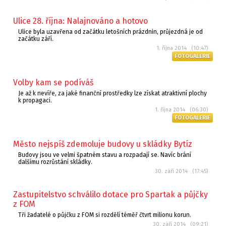
Ulice 28. října: Nalajnováno a hotovo
Ulice byla uzavřena od začátku letošních prázdnin, průjezdná je od
začátku září.
1. října 2014 (10:47)
FOTOGALERIE
Volby kam se podíváš
Je až k nevíře, za jaké finanční prostředky lze získat atraktivní plochy
k propagaci.
1. října 2014 (06:30)
FOTOGALERIE
Město nejspíš zdemoluje budovy u skládky Bytíz
Budovy jsou ve velmi špatném stavu a rozpadají se. Navíc brání
dalšímu rozrůstání skládky.
30. září 2014 (17:45)
Zastupitelstvo schválilo dotace pro Spartak a půjčky
z FOM
Tři žadatelé o půjčku z FOM si rozdělí téměř čtvrt milionu korun.
30. září 2014 (09:21)