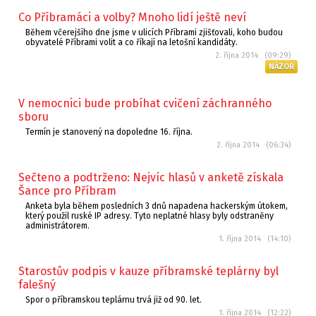
Co Příbramáci a volby? Mnoho lidí ještě neví
Během včerejšího dne jsme v ulicích Příbrami zjišťovali, koho budou
obyvatelé Příbrami volit a co říkají na letošní kandidáty.
2. října 2014 (09:29)
NÁZOR
V nemocnici bude probíhat cvičení záchranného
sboru
Termín je stanovený na dopoledne 16. října.
2. října 2014 (06:34)
Sečteno a podtrženo: Nejvíc hlasů v anketě získala
Šance pro Příbram
Anketa byla během posledních 3 dnů napadena hackerským útokem,
který použil ruské IP adresy. Tyto neplatné hlasy byly odstraněny
administrátorem.
1. října 2014 (14:10)
Starostův podpis v kauze příbramské teplárny byl
falešný
Spor o příbramskou teplárnu trvá již od 90. let.
1. října 2014 (12:22)