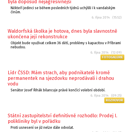
byla doposud nejagresivnější
Někteří jedinci se během posledních týdnů uchýlili i k vandalským
činům.
6. října 2014 (15:52)
Waldorfská školka je hotova, dnes byla slavnostně
ukončena její rekonstrukce
Objekt bude využívat celkem 36 dětí, problémy s kapacitou v Příbrami
nebudou.
6. října 2014 (12:09)
FOTOGALERIE
Lídr ČSSD: Mám strach, aby podnikatelé kromě
permanentek na sjezdovku neprodávali i drahou
vodu
Senátor Josef Řihák bilancuje právě končící volební období.
6. října 2014 (09:25)
ROZHOVOR
Státní zastupitelství definitivně rozhodlo: Prodej I.
polikliniky byl v pořádku
Proti usnesení se již nelze dále odvolat.