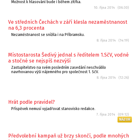
Možnost k hlasování bude i během zítřka.
10. října 2014 (06:30)
Ve středních Čechách v září klesla nezaměstnanost
na 6,3 procenta
Nezaměstnanost se snížila i na Příbramsku.
8. října 2014 (14:19)
Místostarosta Šedivý jednal s ředitelem 1.SčV, vodné
a stočné se nejspíš nezvýší
Zastupitelstvo na svém posledním zasedání neschválilo
navrhovanou výši nájemného pro společnost 1. SčV.
8. října 2014 (12:26)
Hrát podle pravidel?
Příspěvek nemusí vyjadřovat stanovisko redakce.
7. října 2014 (09:12)
NÁZOR
Předvolební kampaň už brzy skončí, podle mnohých