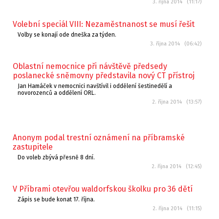
3. října 2014 (11:17)
Volební speciál VIII: Nezaměstnanost se musí řešit
Volby se konají ode dneška za týden.
3. října 2014 (06:42)
Oblastní nemocnice při návštěvě předsedy
poslanecké sněmovny představila nový CT přístroj
Jan Hamáček v nemocnici navštívil i oddělení šestinedělí a
novorozenců a oddělení ORL.
2. října 2014 (13:57)
Anonym podal trestní oznámení na příbramské
zastupitele
Do voleb zbývá přesně 8 dní.
2. října 2014 (12:45)
V Příbrami otevřou waldorfskou školku pro 36 dětí
Zápis se bude konat 17. října.
2. října 2014 (11:15)