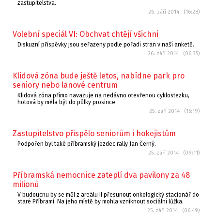
zastupitelstva.
26. září 2014 (16:28)
Volební speciál VI: Obchvat chtějí všichni
Diskuzní příspěvky jsou seřazeny podle pořadí stran v naší anketě.
26. září 2014 (06:35)
Klidová zóna bude ještě letos, nabídne park pro
seniory nebo lanové centrum
Klidová zóna přímo navazuje na nedávno otevřenou cyklostezku,
hotová by měla být do půlky prosince.
25. září 2014 (15:19)
Zastupitelstvo přispělo seniorům i hokejistům
Podpořen byl také příbramský jezdec rally Jan Černý.
25. září 2014 (09:11)
Příbramská nemocnice zateplí dva pavilony za 48
milionů
V budoucnu by se měl z areálu II přesunout onkologický stacionář do
staré Příbrami. Na jeho místě by mohla vzniknout sociální lůžka.
25. září 2014 (06:49)