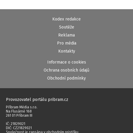
Kodex redakce
Soutěže
Reklama
Pro média
Kontakty
Informace o cookies
Ochrana osobních údajů
Obchodní podmínky
Provozovatel portálu pribram.cz
Příbram Média s.r.o.
Na Flusárně 168
261 01 Příbram III
IČ: 21829021
DIČ: CZ21829021
Společnost je zapsána v obchodním rejstříku