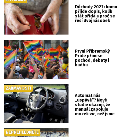
Důchody 2027: komu
přijde dopis, kolik
stát přidá a proč se
řeší dvojnásobek
První Příbramský
Pride přinese
pochod, debaty i
hudbu
ZAJÍMAVOSTI
Automat nás
„uspává“? Nové
studie ukazují, že
manuál zapojuje
mozek víc, než jsme
si mysleli
NEPŘEHLÉDNĚTE