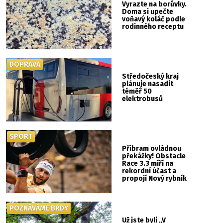
Vyrazte na borůvky.
Doma si upečte
voňavý koláč podle
rodinného receptu
DOPRAVA
Středočeský kraj
plánuje nasadit
téměř 50
elektrobusů
SPORT
Příbram ovládnou
překážky! Obstacle
Race 3.3 míří na
rekordní účast a
propojí Nový rybník
se Svatou Horou
POZNÁVÁME BRDY
Už jste byli „V