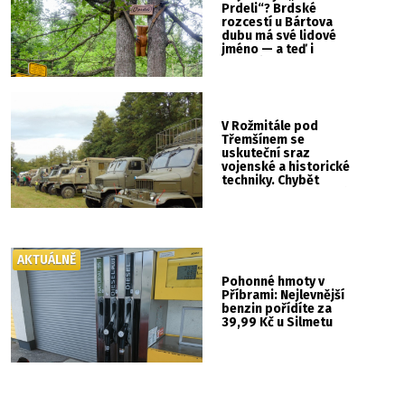
Prdeli“? Brdské
rozcestí u Bártova
dubu má své lidové
jméno — a teď i
vlastní cedulku
V Rožmitále pod
Třemšínem se
uskuteční sraz
vojenské a historické
techniky. Chybět
nebude kaskadérská
show ani hudba
AKTUÁLNĚ
Pohonné hmoty v
Příbrami: Nejlevnější
benzin pořídíte za
39,99 Kč u Silmetu