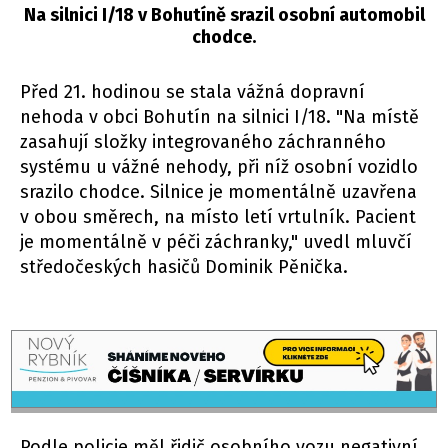
Na silnici I/18 v Bohutíně srazil osobní automobil
chodce.
Před 21. hodinou se stala vážná dopravní
nehoda v obci Bohutín na silnici I/18. "Na místě
zasahují složky integrovaného záchranného
systému u vážné nehody, při níž osobní vozidlo
srazilo chodce. Silnice je momentálně uzavřena
v obou směrech, na místo letí vrtulník. Pacient
je momentálně v péči záchranky," uvedl mluvčí
středočeských hasičů Dominik Pěnička.
Podle policie měl řidič osobního vozu negativní