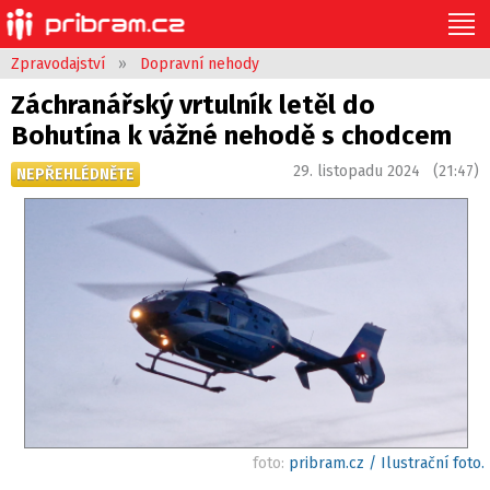
Zpravodajství
»
Dopravní nehody
Záchranářský vrtulník letěl do
Bohutína k vážné nehodě s chodcem
29. listopadu 2024 (21:47)
NEPŘEHLÉDNĚTE
foto:
pribram.cz / Ilustrační foto.