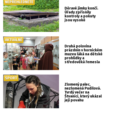
NEPŘEHLÉDNĚTE
Děravé jímky končí.
Úřady zpřísnily
kontroly a pokuty
jsou vysoké
AKTUÁLNĚ
Druhá polovina
prázdnin v hornickém
muzeu láká na dětské
prohlídky a
středověká řemesla
SPORT
Zlomený palec,
nezlomená Pudilová.
Tvrdý večer na
Štvanici, který ukázal
její povahu