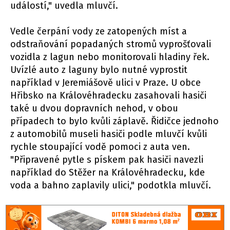
událostí," uvedla mluvčí.
Vedle čerpání vody ze zatopených míst a
odstraňování popadaných stromů vyprošťovali
vozidla z lagun nebo monitorovali hladiny řek.
Uvízlé auto z laguny bylo nutné vyprostit
například v Jeremiášově ulici v Praze. U obce
Hřibsko na Královéhradecku zasahovali hasiči
také u dvou dopravních nehod, v obou
případech to bylo kvůli záplavě. Řidičce jednoho
z automobilů museli hasiči podle mluvčí kvůli
rychle stoupající vodě pomoci z auta ven.
"Připravené pytle s pískem pak hasiči navezli
například do Stěžer na Královéhradecku, kde
voda a bahno zaplavily ulici," podotkla mluvčí.