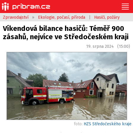
Zpravodajství
»
Ekologie, počasí, příroda
|
Hasiči, požáry
Víkendová bilance hasičů: Téměř 900
zásahů, nejvíce ve Středočeském kraji
19. srpna 2024 (15:00)
foto:
HZS Středočeského kraje