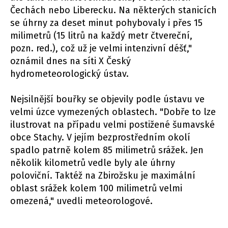
Čechách nebo Liberecku. Na některých stanicích
se úhrny za deset minut pohybovaly i přes 15
milimetrů (15 litrů na každý metr čtvereční,
pozn. red.), což už je velmi intenzivní déšť,"
oznámil dnes na síti X Český
hydrometeorologický ústav.
Nejsilnější bouřky se objevily podle ústavu ve
velmi úzce vymezených oblastech. "Dobře to lze
ilustrovat na případu velmi postižené šumavské
obce Stachy. V jejím bezprostředním okolí
spadlo patrně kolem 85 milimetrů srážek. Jen
několik kilometrů vedle byly ale úhrny
poloviční. Taktéž na Zbirožsku je maximální
oblast srážek kolem 100 milimetrů velmi
omezená," uvedli meteorologové.