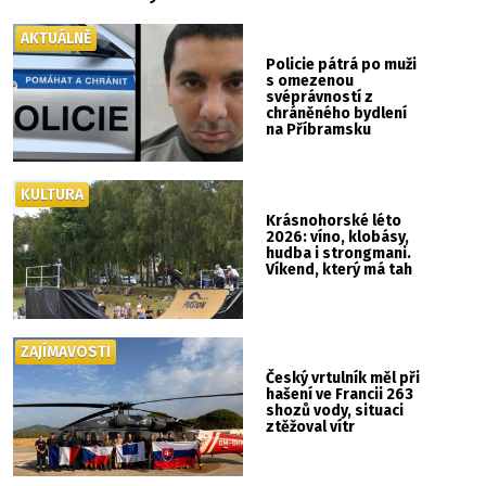
AKTUÁLNĚ
Policie pátrá po muži
s omezenou
svéprávností z
chráněného bydlení
na Příbramsku
KULTURA
Krásnohorské léto
2026: víno, klobásy,
hudba i strongmani.
Víkend, který má tah
ZAJÍMAVOSTI
Český vrtulník měl při
hašení ve Francii 263
shozů vody, situaci
ztěžoval vítr