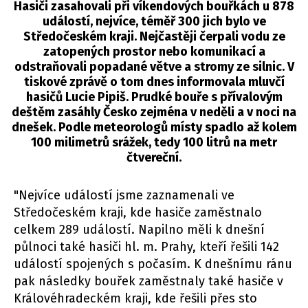
Hasiči zasahovali při víkendových bouřkách u 878
událostí, nejvíce, téměř 300 jich bylo ve
Středočeském kraji. Nejčastěji čerpali vodu ze
zatopených prostor nebo komunikací a
odstraňovali popadané větve a stromy ze silnic. V
tiskové zprávě o tom dnes informovala mluvčí
hasičů Lucie Pipiš. Prudké bouře s přívalovým
deštěm zasáhly Česko zejména v neděli a v noci na
dnešek. Podle meteorologů místy spadlo až kolem
100 milimetrů srážek, tedy 100 litrů na metr
čtvereční.
"Nejvíce událostí jsme zaznamenali ve
Středočeském kraji, kde hasiče zaměstnalo
celkem 289 událostí. Napilno měli k dnešní
půlnoci také hasiči hl. m. Prahy, kteří řešili 142
událostí spojených s počasím. K dnešnímu ránu
pak následky bouřek zaměstnaly také hasiče v
Královéhradeckém kraji, kde řešili přes sto