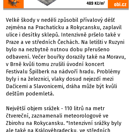
Velké škody v neděli způsobil přívalový déšť
zejména na Prachaticku a Rokycansku, zaplavil
ulice i desítky sklepů. Intenzivně pršelo také v
Praze a ve středních Čechách. Na letišti v Ruzyni
bylo na nezbytně nutnou dobu přerušeno
odbavení. Večer bouřky dorazily také na Moravu,
v Brně kvůli tomu zrušili úvodní koncert
Festivalu Špilberk na nádvoří hradu. Problémy
byly i na železnici, vlaky dosud nejezdí mezi
Dačicemi a Slavonicemi, dráha může být kvůli
dešťům podemletá.
Největší objem srážek - 110 litrů na metr
čtvereční, zaznamenali meteorologové ve
Zbirohu na Rokycansku. "Intenzivní srážky byly
ale také na Královéhradecku, ve středních