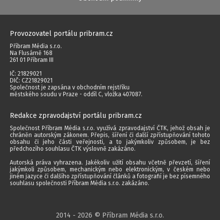
Provozovatel portálu pribram.cz
Příbram Média s.r.o.
Na Flusárně 168
261 01 Příbram III
IČ: 21829021
DIČ: CZ21829021
Společnost je zapsána v obchodním rejstříku
městského soudu v Praze - oddíl C, vložka 407087.
Redakce zpravodajství portálu pribram.cz
Společnost Příbram Média s.r.o. využívá zpravodajství ČTK, jehož obsah je
chráněn autorským zákonem. Přepis, šíření či další zpřístupňování tohoto
obsahu či jeho části veřejnosti, a to jakýmkoliv způsobem, je bez
předchozího souhlasu ČTK výslovně zakázáno.
Autorská práva vyhrazena. Jakékoliv užití obsahu včetně převzetí, šíření
jakýmkoli způsobem, mechanickým nebo elektronickým, v českém nebo
jiném jazyce či dalšího zpřístupňování článků a fotografií je bez písemného
souhlasu společnosti Příbram Média s.r.o. zakázáno.
2014 - 2026 © Příbram Média s.r.o.