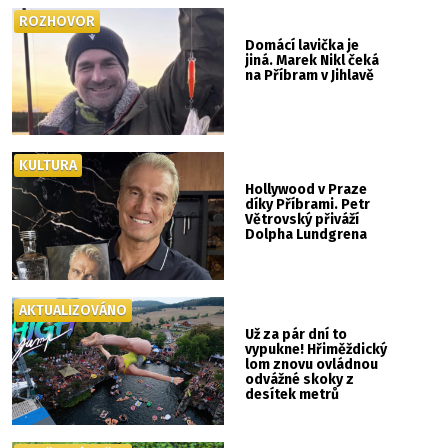
ROZHOVOR
Domácí lavička je
jiná. Marek Nikl čeká
na Příbram v Jihlavě
KULTURA
Hollywood v Praze
díky Příbrami. Petr
Větrovský přiváží
Dolpha Lundgrena
AKTUALIZOVÁNO
Už za pár dní to
vypukne! Hřiměždický
lom znovu ovládnou
odvážné skoky z
desítek metrů