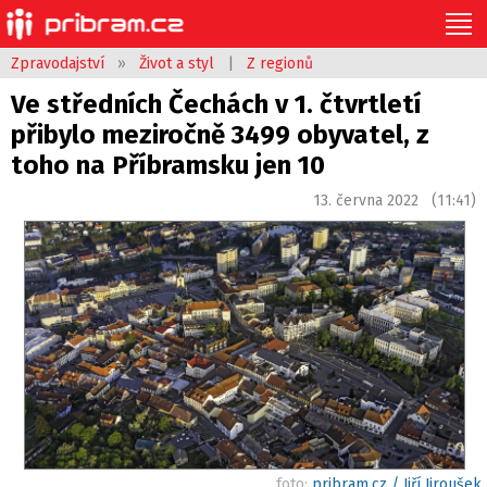
Zpravodajství
»
Život a styl
|
Z regionů
Ve středních Čechách v 1. čtvrtletí
přibylo meziročně 3499 obyvatel, z
toho na Příbramsku jen 10
13. června 2022 (11:41)
foto:
pribram.cz / Jiří Jiroušek