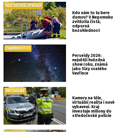
BLESKOVÁ ZPRÁVA
Kdo nám to tu bere
domov? V Nepomuku
zvítězila čistá,
odporná
bezohlednost
ZAJÍMAVOSTI
Perseidy 2026:
největší hvězdná
show roku, známá
jako Slzy svatého
Vavřince
AKTUÁLNĚ
Kamery na těle,
virtuální realita i nové
vybavení. Kraj
investuje miliony do
středočeské policie