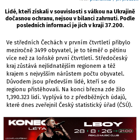
Lidé, kteří získali v souvislosti s válkou na Ukrajině
dočasnou ochranu, nejsou v bilanci zahrnuti. Podle
posledních informací je jich v kraji 37.200.
Ve středních Čechách v prvním čtvrtletí přibylo
meziročně 3499 obyvatel, je to téměř o pětinu
více než za loňské první čtvrtletí. Středočeský
kraj zůstává nejlidnatějším regionem a též
krajem s nejvyšším nárůstem počtu obyvatel.
Důvodem jsou především lidé, kteří se do
regionu přistěhovali. Na konci března zde žilo
1,390.323 lidí. Vyplývá to z předběžných údajů,
které dnes zveřejnil Český statistický úřad (ČSÚ).