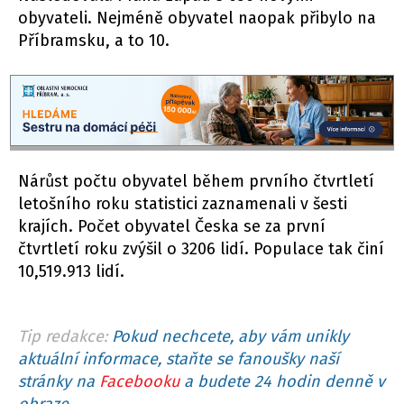
obyvateli. Nejméně obyvatel naopak přibylo na
Příbramsku, a to 10.
Nárůst počtu obyvatel během prvního čtvrtletí
letošního roku statistici zaznamenali v šesti
krajích. Počet obyvatel Česka se za první
čtvrtletí roku zvýšil o 3206 lidí. Populace tak činí
10,519.913 lidí.
Tip redakce:
Pokud nechcete, aby vám unikly
aktuální informace, staňte se fanoušky naší
stránky na
Facebooku
a budete 24 hodin denně v
obraze.