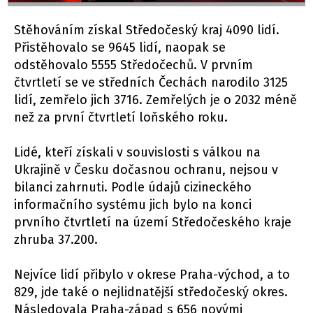
Stěhováním získal Středočeský kraj 4090 lidí.
Přistěhovalo se 9645 lidí, naopak se
odstěhovalo 5555 Středočechů. V prvním
čtvrtletí se ve středních Čechách narodilo 3125
lidí, zemřelo jich 3716. Zemřelých je o 2032 méně
než za první čtvrtletí loňského roku.
Lidé, kteří získali v souvislosti s válkou na
Ukrajině v Česku dočasnou ochranu, nejsou v
bilanci zahrnuti. Podle údajů cizineckého
informačního systému jich bylo na konci
prvního čtvrtletí na území Středočeského kraje
zhruba 37.200.
Nejvíce lidí přibylo v okrese Praha-východ, a to
829, jde také o nejlidnatější středočeský okres.
Následovala Praha-západ s 656 novými