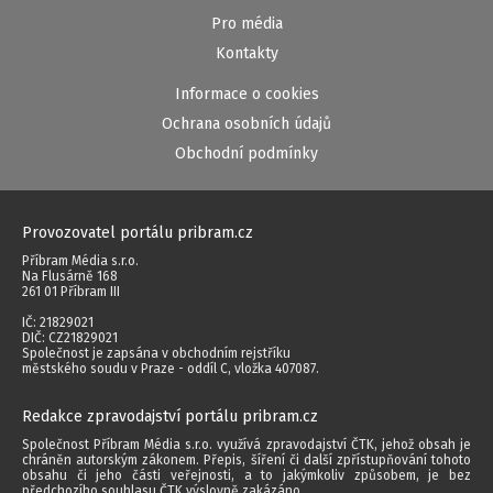
Pro média
Kontakty
Informace o cookies
Ochrana osobních údajů
Obchodní podmínky
Provozovatel portálu pribram.cz
Příbram Média s.r.o.
Na Flusárně 168
261 01 Příbram III
IČ: 21829021
DIČ: CZ21829021
Společnost je zapsána v obchodním rejstříku
městského soudu v Praze - oddíl C, vložka 407087.
Redakce zpravodajství portálu pribram.cz
Společnost Příbram Média s.r.o. využívá zpravodajství ČTK, jehož obsah je
chráněn autorským zákonem. Přepis, šíření či další zpřístupňování tohoto
obsahu či jeho části veřejnosti, a to jakýmkoliv způsobem, je bez
předchozího souhlasu ČTK výslovně zakázáno.