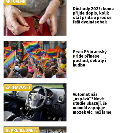
AKTUÁLNĚ
Důchody 2027: komu
přijde dopis, kolik
stát přidá a proč se
řeší dvojnásobek
První Příbramský
Pride přinese
pochod, debaty i
hudbu
ZAJÍMAVOSTI
Automat nás
„uspává“? Nové
studie ukazují, že
manuál zapojuje
mozek víc, než jsme
si mysleli
NEPŘEHLÉDNĚTE