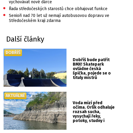
vychovávat nové dárce
•
Řada středočeských starostů chce obhajovat funkce
•
Senioři nad 70 let už nemají autobusovou dopravu ve
Středočeském kraji zdarma
Další články
DOBŘÍŠ
Dobříš bude patřit
BMX! Skatepark
ovládne česká
špička, pojede se o
tituly mistrů
republiky
AKTUÁLNĚ
Voda mizí před
očima. Orlík odhaluje
rozsah sucha,
vysychají řeky,
potoky, studny i
mokřady