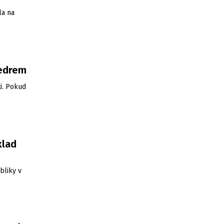
la na
vedrem
i. Pokud
klad
bliky v