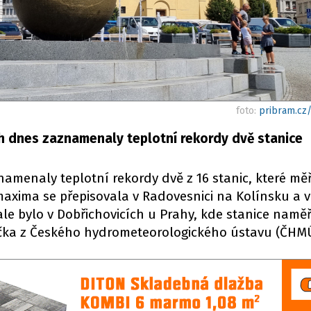
foto:
pribram.cz
h dnes zaznamenaly teplotní rekordy dvě stanice
amenaly teplotní rekordy dvě z 16 stanic, které měř
maxima se přepisovala v Radovesnici na Kolínsku a v
 ale bylo v Dobřichovicích u Prahy, kde stanice naměř
vička z Českého hydrometeorologického ústavu (ČHM