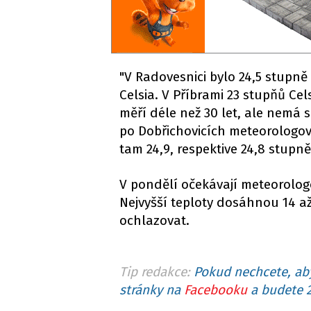
"V Radovesnici bylo 24,5 stupně 
Celsia. V Příbrami 23 stupňů Cel
měří déle než 30 let, ale nemá s
po Dobřichovicích meteorologové
tam 24,9, respektive 24,8 stupně
V pondělí očekávají meteorolog
Nejvyšší teploty dosáhnou 14 až
ochlazovat.
Tip redakce:
Pokud nechcete, aby
stránky na
Facebooku
a budete 2