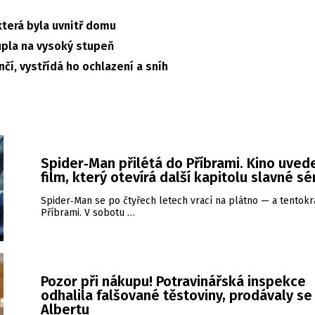
 která byla uvnitř domu
oupla na vysoký stupeň
čí, vystřídá ho ochlazení a sníh
Spider‑Man přilétá do Příbrami. Kino uved
film, který otevírá další kapitolu slavné sé
Spider‑Man se po čtyřech letech vrací na plátno — a tentokrá
Příbrami. V sobotu …
Pozor při nákupu! Potravinářská inspekce
odhalila falšované těstoviny, prodávaly se 
Albertu