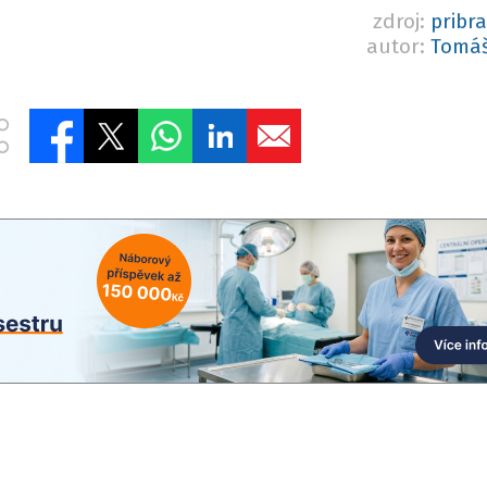
zdroj:
pribr
autor:
Tomáš