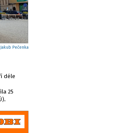
/Jakub Pečenka
í déle
ila 25
Ú).