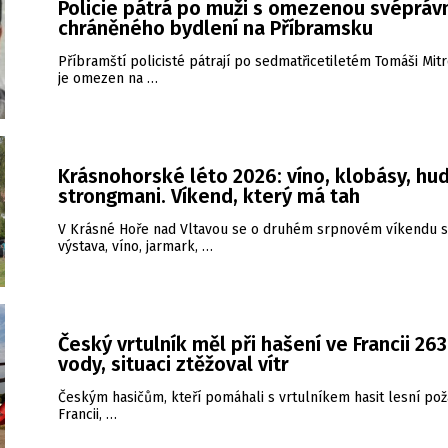
Policie pátrá po muži s omezenou svéprávn
chráněného bydlení na Příbramsku
Příbramští policisté pátrají po sedmatřicetiletém Tomáši Mitr
je omezen na …
Krásnohorské léto 2026: víno, klobásy, hud
strongmani. Víkend, který má tah
V Krásné Hoře nad Vltavou se o druhém srpnovém víkendu s
výstava, víno, jarmark, …
Český vrtulník měl při hašení ve Francii 26
vody, situaci ztěžoval vítr
Českým hasičům, kteří pomáhali s vrtulníkem hasit lesní pož
Francii, …