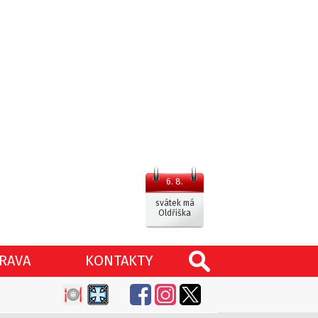
6. 8.
svátek má
Oldřiška
RAVA
KONTAKTY