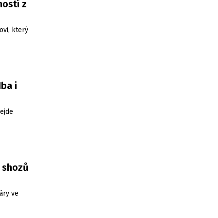
ostí z
ovi, který
ba i
ejde
3 shozů
áry ve