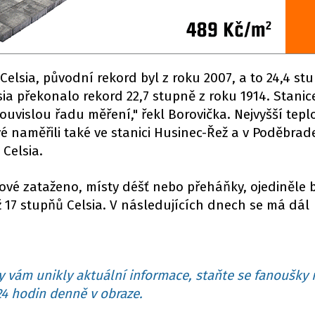
Celsia, původní rekord byl z roku 2007, a to 24,4 st
sia překonalo rekord 22,7 stupně z roku 1914. Stanic
ouvislou řadu měření," řekl Borovička. Nejvyšší tepl
 naměřili také ve stanici Husinec-Řež a v Poděbrad
 Celsia.
ové zataženo, místy déšť nebo přeháňky, ojediněle 
 17 stupňů Celsia. V následujících dnech se má dál
 vám unikly aktuální informace, staňte se fanoušky 
4 hodin denně v obraze.