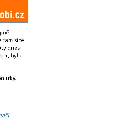
upně
e tam sice
oty dnes
ech, bylo
bouřky.
naší