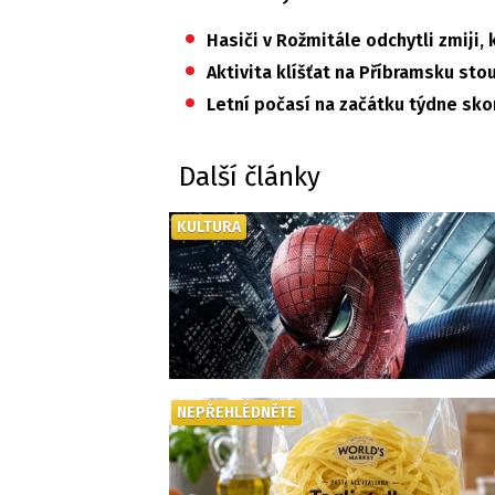
•
Hasiči v Rožmitále odchytli zmiji,
•
Aktivita klíšťat na Příbramsku st
•
Letní počasí na začátku týdne skon
Další články
KULTURA
NEPŘEHLÉDNĚTE