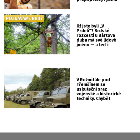
se Svatou Horou
POZNÁVÁME BRDY
Už jste byli „V
Prdeli“? Brdské
rozcestí u Bártova
dubu má své lidové
jméno — a teď i
vlastní cedulku
V Rožmitále pod
Třemšínem se
uskuteční sraz
vojenské a historické
techniky. Chybět
nebude kaskadérská
show ani hudba