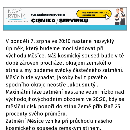
V pondělí 7. srpna ve 20:10 nastane nezvyklý
úplněk, který budeme moci sledovat při
východu Měsíce. Náš kosmický soused bude v té
době zároveň procházet okrajem zemského
stínu a my budeme svědky částečného zatmění.
Měsíc bude vypadat, jakoby byl z pravého
spodního okraje neostře „ukousnutý“.
Maximální fáze zatmění nastane velmi nízko nad
východojihovýchodním obzorem ve 20:20, kdy se
měsíční disk ponoří do stínu Země přibližně 25
procenty svého průměru.
Zatmění Měsíce vzniká při průchodu našeho
kosmického souseda zemským stínem.