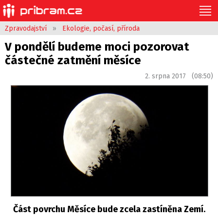
Zpravodajství
»
Ekologie, počasí, příroda
V pondělí budeme moci pozorovat
částečné zatmění měsíce
2. srpna 2017 (08:50)
Část povrchu Měsíce bude zcela zastíněna Zemí.