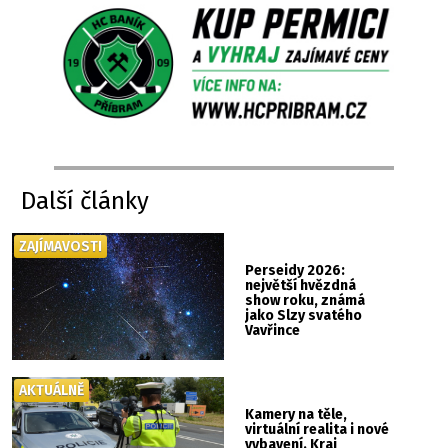
Další články
ZAJÍMAVOSTI
Perseidy 2026:
největší hvězdná
show roku, známá
jako Slzy svatého
Vavřince
AKTUÁLNĚ
Kamery na těle,
virtuální realita i nové
vybavení. Kraj