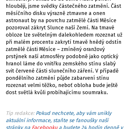
hlouběji, jsme svědky částečného zatmění. Část
měsíčního disku výrazně ztmavne a onen
astronaut by na povrchu zatmělé části Měsíce
pozoroval zákryt Slunce naší Zemí. Na tmavé
obloze lze světelným dalekohledem rozeznat už
při malém procentu zakrytí tmavě hnědý odstín
zatmělé části Měsíce – zmíněný oranžový
prstýnek naší atmosféry podobně jako optický
hranol láme do vnitřku zemského stínu slabý
svit červené části slunečního záření. V případě
pondělního zatmění půjde zabarvení stínu
rozeznat velmi těžko, neboť obloha bude ještě
dost světlá kvůli probíhajícímu soumraku.
Tip redakce:
Pokud nechcete, aby vám unikly
aktuální informace, staňte se fanoušky naší
stránky na
Facebooku
a budete 24 hodin denně v