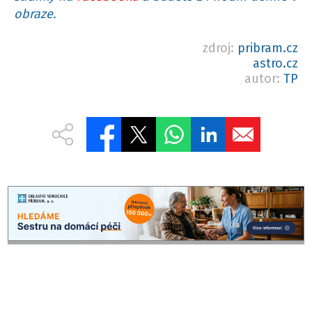
obraze.
zdroj:
pribram.cz
astro.cz
autor:
TP