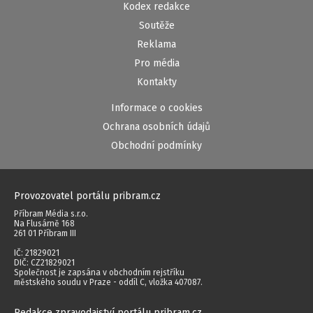
Kodex redakce
Soutěže
Reklama
Pro média
Kontakty
Informace o cookies
Ochrana osobních údajů
Obchodní podmínky
Provozovatel portálu pribram.cz
Příbram Média s.r.o.
Na Flusárně 168
261 01 Příbram III
IČ: 21829021
DIČ: CZ21829021
Společnost je zapsána v obchodním rejstříku
městského soudu v Praze - oddíl C, vložka 407087.
Redakce zpravodajství portálu pribram.cz