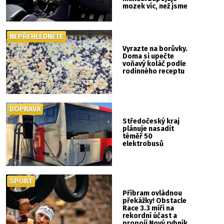
mozek víc, než jsme
si mysleli
NEPŘEHLÉDNĚTE
Vyrazte na borůvky.
Doma si upečte
voňavý koláč podle
rodinného receptu
DOPRAVA
Středočeský kraj
plánuje nasadit
téměř 50
elektrobusů
SPORT
Příbram ovládnou
překážky! Obstacle
Race 3.3 míří na
rekordní účast a
propojí Nový rybník