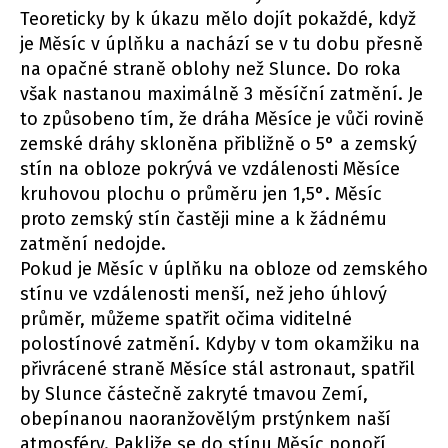
Teoreticky by k úkazu mělo dojít pokaždé, když
je Měsíc v úplňku a nachází se v tu dobu přesně
na opačné straně oblohy než Slunce. Do roka
však nastanou maximálně 3 měsíční zatmění. Je
to způsobeno tím, že dráha Měsíce je vůči rovině
zemské dráhy skloněna přibližně o 5° a zemský
stín na obloze pokrývá ve vzdálenosti Měsíce
kruhovou plochu o průměru jen 1,5°. Měsíc
proto zemský stín častěji mine a k žádnému
zatmění nedojde.
Pokud je Měsíc v úplňku na obloze od zemského
stínu ve vzdálenosti menší, než jeho úhlový
průměr, můžeme spatřit očima viditelné
polostínové zatmění. Kdyby v tom okamžiku na
přivrácené straně Měsíce stál astronaut, spatřil
by Slunce částečně zakryté tmavou Zemí,
obepínanou naoranžovělým prstýnkem naší
atmosféry. Pakliže se do stínu Měsíc ponoří