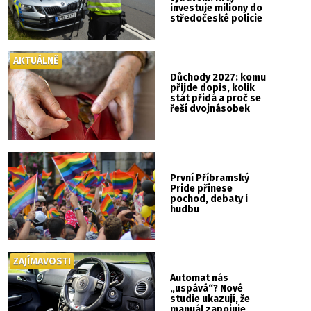
investuje miliony do
středočeské policie
AKTUÁLNĚ
Důchody 2027: komu
přijde dopis, kolik
stát přidá a proč se
řeší dvojnásobek
První Příbramský
Pride přinese
pochod, debaty i
hudbu
ZAJÍMAVOSTI
Automat nás
„uspává“? Nové
studie ukazují, že
manuál zapojuje