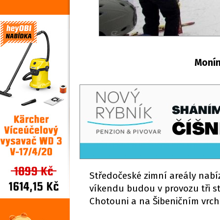
Monín
Středočeské zimní areály nabí
víkendu budou v provozu tři st
Chotouni a na Šibeničním vrchu