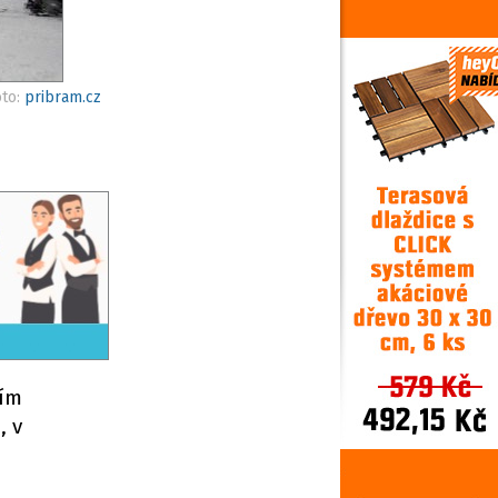
oto:
pribram.cz
cím
, v