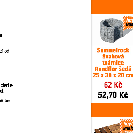
n
zí od
edáte
sl
„Dělám