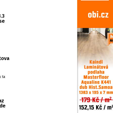
.3
 se
rtova
k ta
az
ude