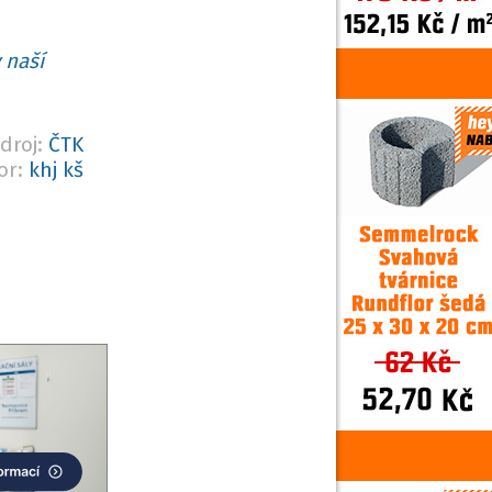
 naší
droj:
ČTK
or:
khj kš