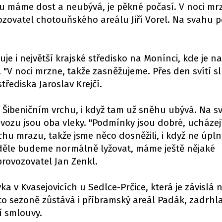
u máme dost a neubývá, je pěkné počasí. V noci mr
ozovatel chotouňského areálu Jiří Vorel. Na svahu p
je i největší krajské středisko na Monínci, kde je na
. "V noci mrzne, takže zasněžujeme. Přes den svítí s
střediska Jaroslav Krejčí.
 Šibeničním vrchu, i když tam už sněhu ubývá. Na s
vozu jsou oba vleky. "Podmínky jsou dobré, ucházejí
hu mrazu, takže jsme něco dosněžili, i když ne úpl
eděle budeme normálně lyžovat, máme ještě nějaké
provozovatel Jan Zenkl.
a v Kvasejovicích u Sedlce-Prčice, která je závislá 
to sezoně zůstává i příbramský areál Padák, zadrhl
í smlouvy.