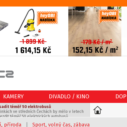
 upečte voňavý koláč podle rodinného receptu
KAMERY
DIVADLO / KINO
DOP
 prospívá nejen peněžence, ale také zdraví. A
i z úrody připravit osvědčený borůvkový koláč
sadit téměř 50 elektrobusů
inkách ve středních Čechách by mělo v letech
jezdit téměř 50 elektrických autobusů.
Obstacle Race 3.3 míří na rekordní účast a
ich nasazením na Mělnicku či v okolí Brandýsa,
í, příroda
|
Sport, volný čas, zábava
ou Horou
vrh na rozvoj ekologických vozidel dnes krajští