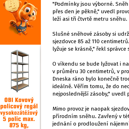
"Podmínky jsou výborné. Sněh
přes den je pěkně," uvedl prov
leží asi tři čtvrtě metru sněhu.
Slušné sněhové zásoby si udržu
sjezdovce 85 až 110 centimetrů
lyžuje se krásně," řekl správce 
O víkendu se bude lyžovat i na
v průměru 30 centimetrů, v pro
Dneska ráno bylo konečně troc
ideálně. Věřím tomu, že do n
nejposlednější zásoby," uvedl 
Mimo provoz je naopak sjezdovk
přírodním sněhu. Zavřený v té
jednání o prodloužení nájemn