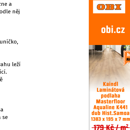
zne a
odle něj
luníčko,
vahu leží
cí.
ně
na
a se