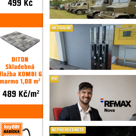
AKTUÁLNĚ
PR
NEPŘEHLÉDNĚTE