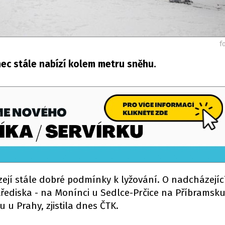
f
ec stále nabízí kolem metru sněhu.
zejí stále dobré podmínky k lyžování. O nadcházejí
řediska - na Monínci u Sedlce-Prčice na Příbramsku
 u Prahy, zjistila dnes ČTK.