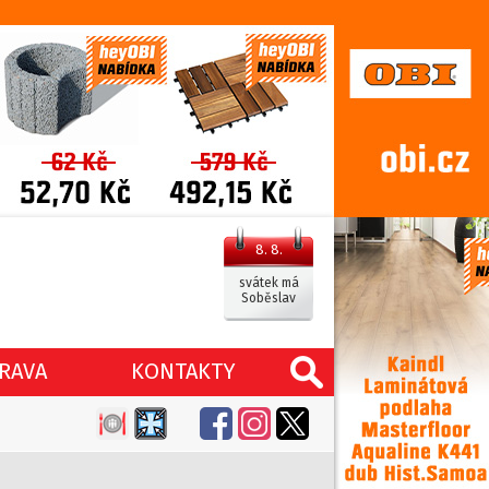
8. 8.
svátek má
Soběslav
RAVA
KONTAKTY