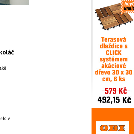
koláč
také
ělo v