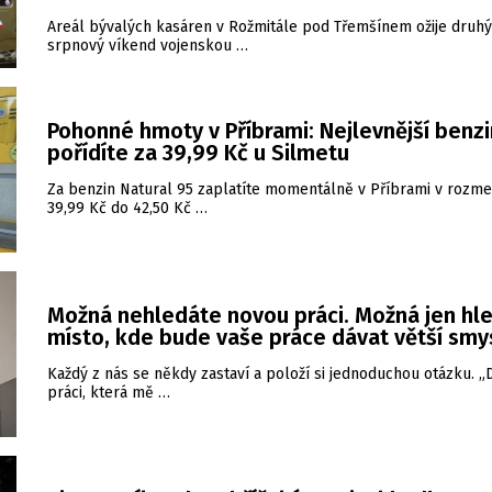
Areál bývalých kasáren v Rožmitále pod Třemšínem ožije druhý
srpnový víkend vojenskou …
Pohonné hmoty v Příbrami: Nejlevnější benzi
pořídíte za 39,99 Kč u Silmetu
Za benzin Natural 95 zaplatíte momentálně v Příbrami v rozme
39,99 Kč do 42,50 Kč …
Možná nehledáte novou práci. Možná jen hl
místo, kde bude vaše práce dávat větší smy
Každý z nás se někdy zastaví a položí si jednoduchou otázku. 
práci, která mě …