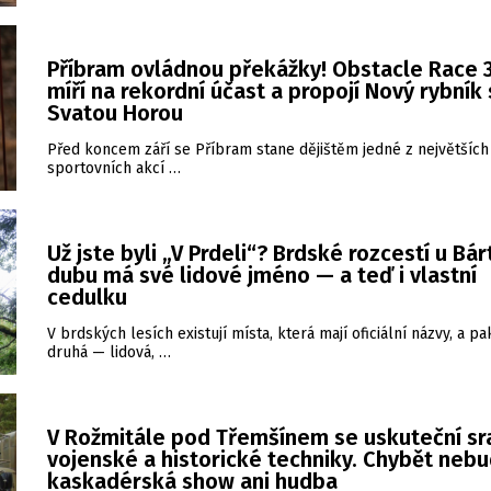
Příbram ovládnou překážky! Obstacle Race 3
míří na rekordní účast a propojí Nový rybník
Svatou Horou
Před koncem září se Příbram stane dějištěm jedné z největších
sportovních akcí …
Už jste byli „V Prdeli“? Brdské rozcestí u Bá
dubu má své lidové jméno — a teď i vlastní
cedulku
V brdských lesích existují místa, která mají oficiální názvy, a pa
druhá — lidová, …
V Rožmitále pod Třemšínem se uskuteční sr
vojenské a historické techniky. Chybět neb
kaskadérská show ani hudba