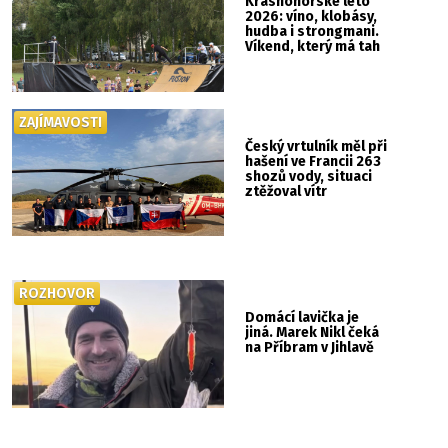
Krásnohorské léto
2026: víno, klobásy,
hudba i strongmani.
Víkend, který má tah
ZAJÍMAVOSTI
Český vrtulník měl při
hašení ve Francii 263
shozů vody, situaci
ztěžoval vítr
ROZHOVOR
Domácí lavička je
jiná. Marek Nikl čeká
na Příbram v Jihlavě