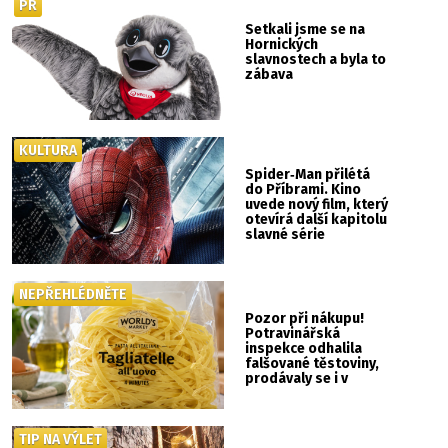
PR
Setkali jsme se na
Hornických
slavnostech a byla to
zábava
KULTURA
Spider‑Man přilétá
do Příbrami. Kino
uvede nový film, který
otevírá další kapitolu
slavné série
NEPŘEHLÉDNĚTE
Pozor při nákupu!
Potravinářská
inspekce odhalila
falšované těstoviny,
prodávaly se i v
Albertu
TIP NA VÝLET