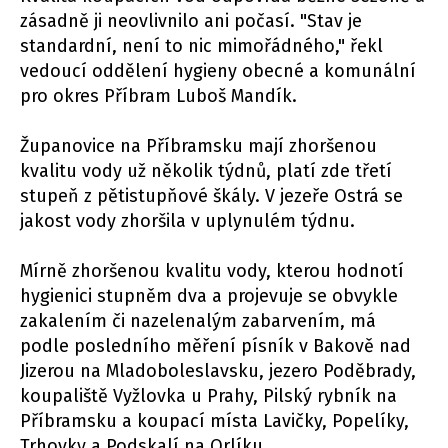
zásadně ji neovlivnilo ani počasí. "Stav je
standardní, není to nic mimořádného," řekl
vedoucí oddělení hygieny obecné a komunální
pro okres Příbram Luboš Mandík.
Županovice na Příbramsku mají zhoršenou
kvalitu vody už několik týdnů, platí zde třetí
stupeň z pětistupňové škály. V jezeře Ostrá se
jakost vody zhoršila v uplynulém týdnu.
Mírně zhoršenou kvalitu vody, kterou hodnotí
hygienici stupněm dva a projevuje se obvykle
zakalením či nazelenalým zabarvením, má
podle posledního měření písník v Bakově nad
Jizerou na Mladoboleslavsku, jezero Poděbrady,
koupaliště Vyžlovka u Prahy, Pilský rybník na
Příbramsku a koupací místa Lavičky, Popelíky,
Trhovky a Podskalí na Orlíku.