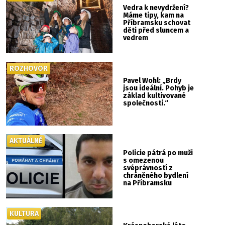
Vedra k nevydržení?
Máme tipy, kam na
Příbramsku schovat
děti před sluncem a
vedrem
ROZHOVOR
Pavel Wohl: „Brdy
jsou ideální. Pohyb je
základ kultivované
společnosti.“
AKTUÁLNĚ
Policie pátrá po muži
s omezenou
svéprávností z
chráněného bydlení
na Příbramsku
KULTURA