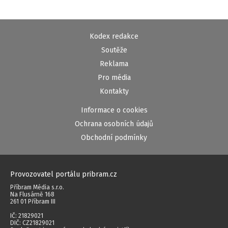
Kodex redakce
Soutěže
Reklama
Pro média
Kontakty
Informace o cookies
Ochrana osobních údajů
Obchodní podmínky
Provozovatel portálu pribram.cz
Příbram Média s.r.o.
Na Flusárně 168
261 01 Příbram III
IČ: 21829021
DIČ: CZ21829021