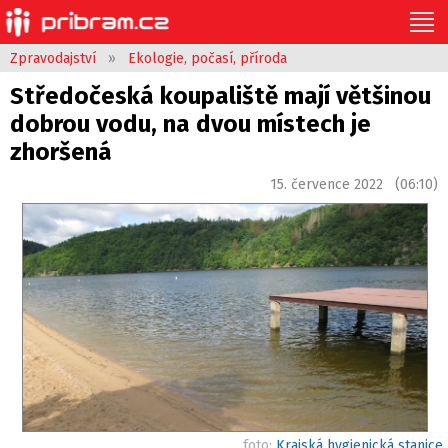
Zpravodajství
»
Ekologie, počasí, příroda
Středočeská koupaliště mají většinou
dobrou vodu, na dvou místech je
zhoršená
15. července 2022 (06:10)
foto:
Krajská hygienická stanice