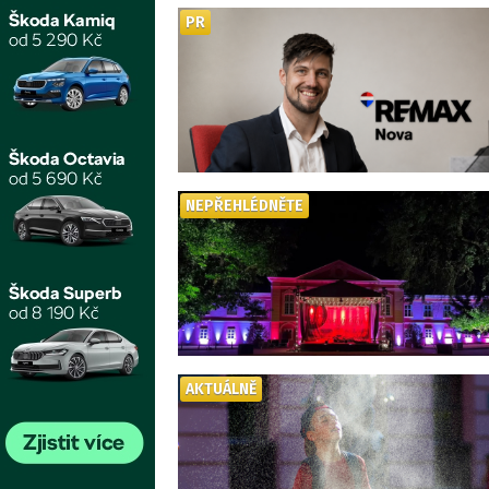
PR
NEPŘEHLÉDNĚTE
AKTUÁLNĚ