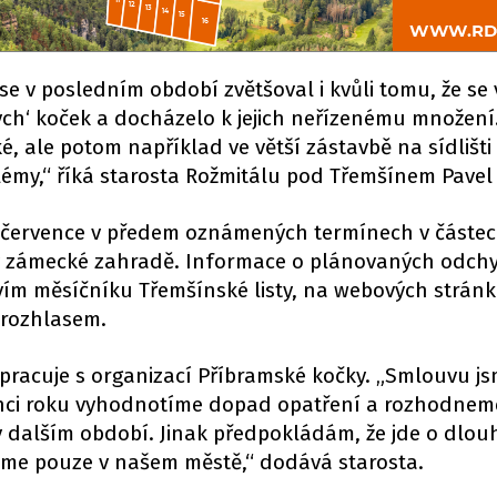
e v posledním období zvětšoval i kvůli tomu, že se
lých‘ koček a docházelo k jejich neřízenému množení
é, ale potom například ve větší zástavbě na sídlišti
lémy,“ říká starosta Rožmitálu pod Třemšínem Pavel 
července v předem oznámených termínech v částec
a v zámecké zahradě. Informace o plánovaných odch
vím měsíčníku Třemšínské listy, na webových strán
rozhlasem.
pracuje s organizací Příbramské kočky. „Smlouvu j
konci roku vyhodnotíme dopad opatření a rozhodneme
v dalším období. Jinak předpokládám, že jde o dlo
áme pouze v našem městě,“ dodává starosta.