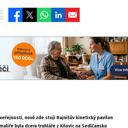
eřejnosti, nově zde stojí Rajnišův kinetický pavilon
alíře byla dcera truhláře z Kňovic na Sedlčansku