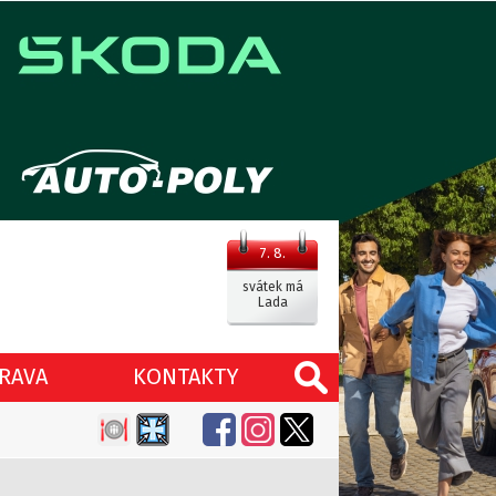
7. 8.
svátek má
Lada
RAVA
KONTAKTY