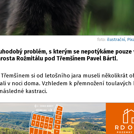
foto:
ilustrační, Pi
ouhodobý problém, s kterým se nepotýkáme pouze
tarosta Rožmitálu pod Třemšínem Pavel Bártl.
 Třemšínem si od letošního jara museli několikrát o
stali v noci doma. Vzhledem k přemnožení toulavých
následné kastraci.