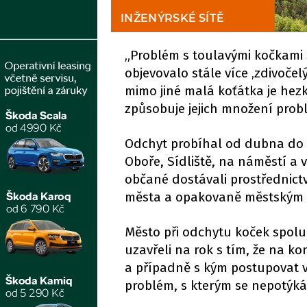
„Problém s toulavými kočkami s
objevovalo stále více ‚zdivoče
mimo jiné malá koťátka je hezk
způsobuje jejich množení prob
Odchyt probíhal od dubna do 
Oboře, Sídliště, na náměstí 
občané dostávali prostřednict
města a opakovaně městským 
Město při odchytu koček spolu
uzavřeli na rok s tím, že na 
a případně s kým postupovat 
problém, s kterým se nepotýk