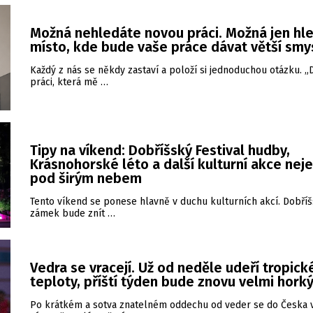
Možná nehledáte novou práci. Možná jen hl
místo, kde bude vaše práce dávat větší smy
Každý z nás se někdy zastaví a položí si jednoduchou otázku. 
práci, která mě …
Tipy na víkend: Dobříšský Festival hudby,
Krásnohorské léto a další kulturní akce nej
pod širým nebem
Tento víkend se ponese hlavně v duchu kulturních akcí. Dobří
zámek bude znít …
Vedra se vracejí. Už od neděle udeří tropick
teploty, příští týden bude znovu velmi hork
Po krátkém a sotva znatelném oddechu od veder se do Česka v