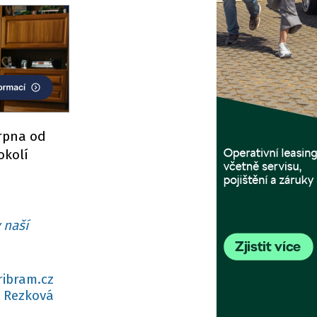
srpna od
okolí
 naší
ribram.cz
 Rezková