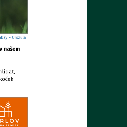
xabay – Urszula
 v našem
hlídat,
 koček