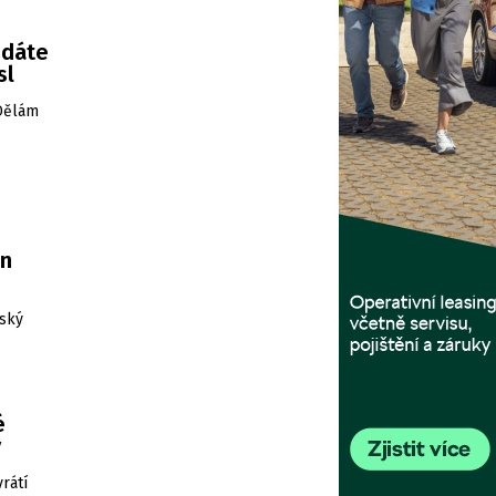
edáte
sl
„Dělám
en
šský
é
ý
rátí