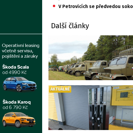
•
V Petrovicích se předvedou sokol
Další články
AKTUÁLNĚ