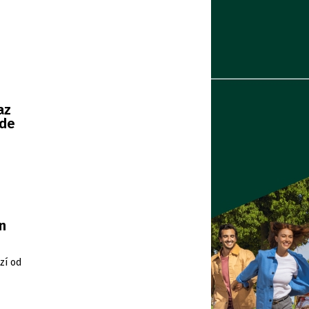
az
ude
n
zí od