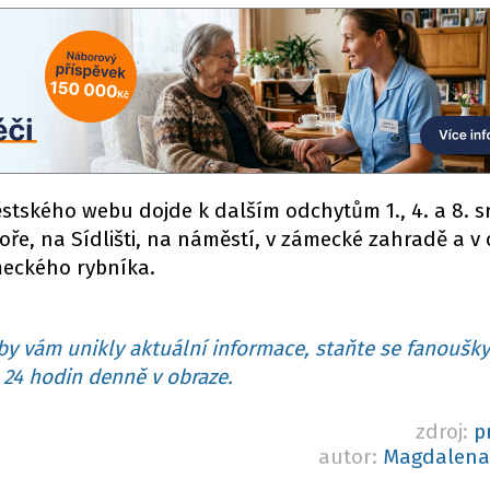
stského webu dojde k dalším odchytům 1., 4. a 8. 
oře, na Sídlišti, na náměstí, v zámecké zahradě a v 
eckého rybníka.
y vám unikly aktuální informace, staňte se fanoušky
24 hodin denně v obraze.
zdroj:
p
autor:
Magdalena