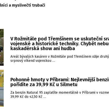
níci a myslivečtí trubači
V Rožmitále pod Třemšínem se uskuteční sr
vojenské a historické techniky. Chybět neb
kaskadérská show ani hudba
Areál bývalých kasáren v Rožmitále pod Třemšínem ožije druhý
srpnový víkend vojenskou …
Pohonné hmoty v Příbrami: Nejlevnější benzi
pořídíte za 39,99 Kč u Silmetu
Za benzin Natural 95 zaplatíte momentálně v Příbrami v rozme
39,99 Kč do 42,50 Kč …