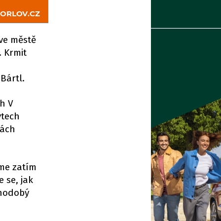
 ve městě
. Krmit
Bártl.
h V
ytech
kách
sme zatím
 se, jak
uhodobý