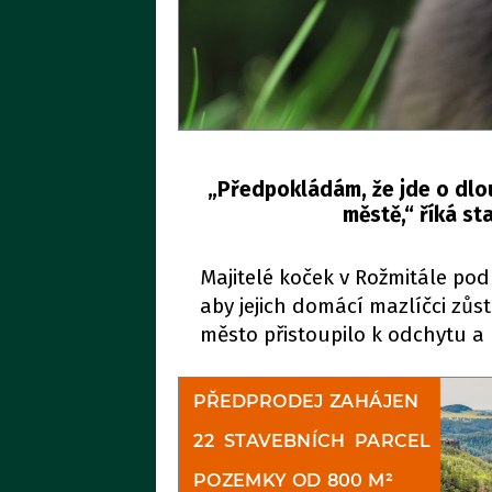
„Předpokládám, že jde o dl
městě,“ říká s
Majitelé koček v Rožmitále pod
aby jejich domácí mazlíčci zů
město přistoupilo k odchytu a 