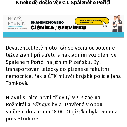
K nehodě došlo včera u Spáleného Poříčí.
Devatenáctiletý motorkář se včera odpoledne
těžce zranil při střetu s nákladním vozidlem ve
Spáleném Poříčí na jižním Plzeňsku. Byl
transportován letecky do plzeňské fakultní
nemocnice, řekla ČTK mluvčí krajské policie Jana
Tomková.
Hlavní silnice první třídy I/19 z Plzně na
Rožmitál a
Příbram
byla uzavřená v obou
směrem do zhruba 18:00. Objížďka byla vedena
přes Struhaře.