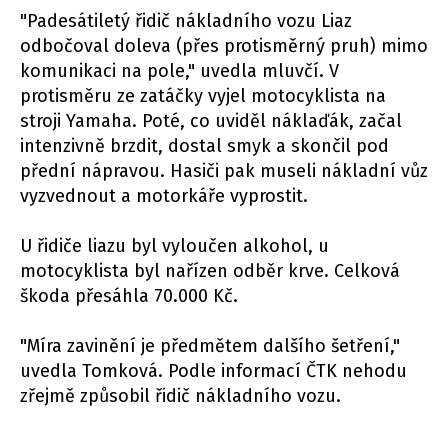
"Padesátiletý řidič nákladního vozu Liaz
odbočoval doleva (přes protisměrný pruh) mimo
komunikaci na pole," uvedla mluvčí. V
protisměru ze zatáčky vyjel motocyklista na
stroji Yamaha. Poté, co uviděl náklaďák, začal
intenzivně brzdit, dostal smyk a skončil pod
přední nápravou. Hasiči pak museli nákladní vůz
vyzvednout a motorkáře vyprostit.
U řidiče liazu byl vyloučen alkohol, u
motocyklista byl nařízen odběr krve. Celková
škoda přesáhla 70.000 Kč.
"Míra zavinění je předmětem dalšího šetření,"
uvedla Tomková. Podle informací ČTK nehodu
zřejmě způsobil řidič nákladního vozu.