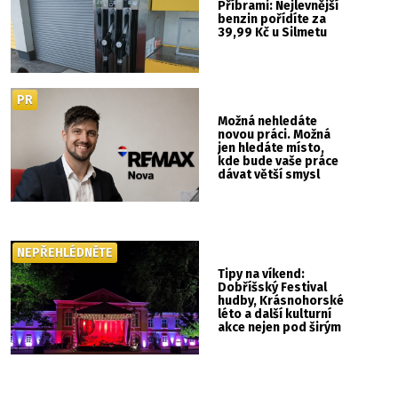
Příbrami: Nejlevnější
benzin pořídíte za
39,99 Kč u Silmetu
PR
Možná nehledáte
novou práci. Možná
jen hledáte místo,
kde bude vaše práce
dávat větší smysl
NEPŘEHLÉDNĚTE
Tipy na víkend:
Dobříšský Festival
hudby, Krásnohorské
léto a další kulturní
akce nejen pod širým
nebem