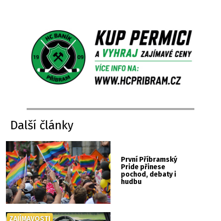
Další články
První Příbramský
Pride přinese
pochod, debaty i
hudbu
ZAJÍMAVOSTI