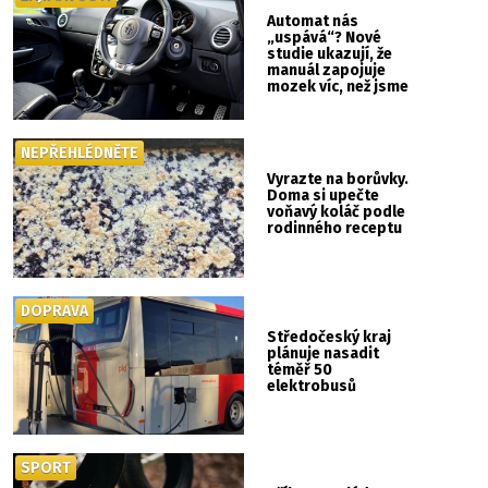
Automat nás
„uspává“? Nové
studie ukazují, že
manuál zapojuje
mozek víc, než jsme
si mysleli
NEPŘEHLÉDNĚTE
Vyrazte na borůvky.
Doma si upečte
voňavý koláč podle
rodinného receptu
DOPRAVA
Středočeský kraj
plánuje nasadit
téměř 50
elektrobusů
SPORT