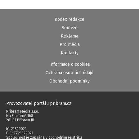
Kodex redakce
Soutěže
Reklama
Pro média
Kontakty
Informace o cookies
Ochrana osobních údajů
Obchodní podmínky
Provozovatel portálu pribram.cz
Příbram Média s.r.o.
Na Flusárně 168
261 01 Příbram III
IČ: 21829021
DIČ: CZ21829021
Společnost je zapsána v obchodním rejstříku