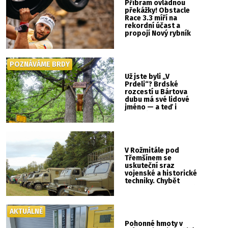
Příbram ovládnou
překážky! Obstacle
Race 3.3 míří na
rekordní účast a
propojí Nový rybník
se Svatou Horou
POZNÁVÁME BRDY
Už jste byli „V
Prdeli“? Brdské
rozcestí u Bártova
dubu má své lidové
jméno — a teď i
vlastní cedulku
V Rožmitále pod
Třemšínem se
uskuteční sraz
vojenské a historické
techniky. Chybět
nebude kaskadérská
show ani hudba
AKTUÁLNĚ
Pohonné hmoty v