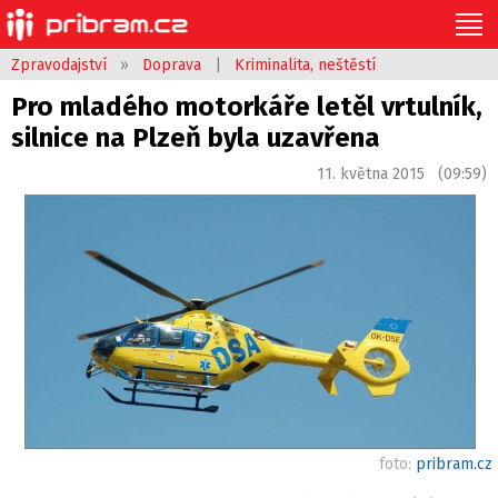
Zpravodajství
»
Doprava
|
Kriminalita, neštěstí
Pro mladého motorkáře letěl vrtulník,
silnice na Plzeň byla uzavřena
11. května 2015 (09:59)
foto:
pribram.cz