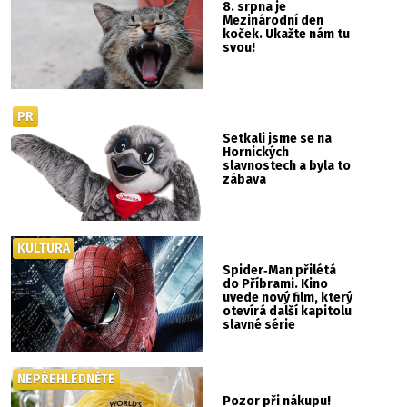
8. srpna je
Mezinárodní den
koček. Ukažte nám tu
svou!
PR
Setkali jsme se na
Hornických
slavnostech a byla to
zábava
KULTURA
Spider‑Man přilétá
do Příbrami. Kino
uvede nový film, který
otevírá další kapitolu
slavné série
NEPŘEHLÉDNĚTE
Pozor při nákupu!