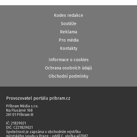
Kodex redakce
Soutěže
Reklama
Pro média
Kontakty
Informace o cookies
Ochrana osobních údajů
Obchodní podmínky
Provozovatel portálu pribram.cz
Příbram Média s.r.o.
Na Flusárně 168
261 01 Příbram III
IČ: 21829021
DIČ: CZ21829021
Společnost je zapsána v obchodním rejstříku
městského soudu v Praze - oddíl C, vložka 407087.