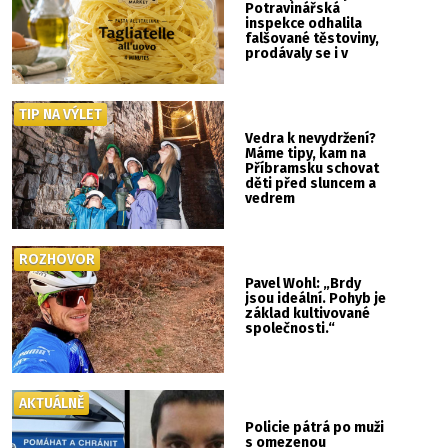
Potravinářská
inspekce odhalila
falšované těstoviny,
prodávaly se i v
Albertu
TIP NA VÝLET
Vedra k nevydržení?
Máme tipy, kam na
Příbramsku schovat
děti před sluncem a
vedrem
ROZHOVOR
Pavel Wohl: „Brdy
jsou ideální. Pohyb je
základ kultivované
společnosti.“
AKTUÁLNĚ
Policie pátrá po muži
s omezenou