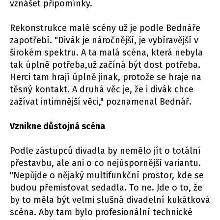
vznášet připomínky.
Rekonstrukce malé scény už je podle Bednáře
zapotřebí. "Divák je náročnější, je vybíravější v
širokém spektru. A ta malá scéna, která nebyla
tak úplně potřeba,už začíná být dost potřeba.
Herci tam hrají úplně jinak, protože se hraje na
těsný kontakt. A druhá věc je, že i divák chce
zažívat intimnější věci," poznamenal Bednář.
Vznikne důstojná scéna
Podle zástupců divadla by nemělo jít o totální
přestavbu, ale ani o co nejúspornější variantu.
"Nepůjde o nějaký multifunkční prostor, kde se
budou přemisťovat sedadla. To ne. Jde o to, že
by to měla být velmi slušná divadelní kukátková
scéna. Aby tam bylo profesionální technické