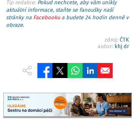
Tip redakce:
Pokud nechcete, aby vám unikly
aktuální informace, staňte se fanoušky naší
stránky na
Facebooku
a budete 24 hodin denně v
obraze.
zdroj:
ČTK
autor:
khj dr