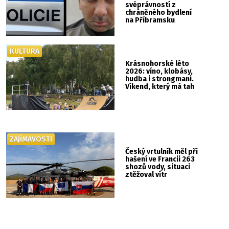
svéprávností z
chráněného bydlení
na Příbramsku
KULTURA
Krásnohorské léto
2026: víno, klobásy,
hudba i strongmani.
Víkend, který má tah
ZAJÍMAVOSTI
Český vrtulník měl při
hašení ve Francii 263
shozů vody, situaci
ztěžoval vítr