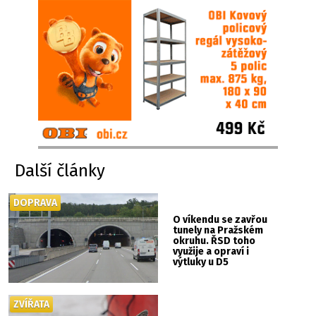
Další články
DOPRAVA
O víkendu se zavřou
tunely na Pražském
okruhu. ŘSD toho
využije a opraví i
výtluky u D5
ZVÍŘATA