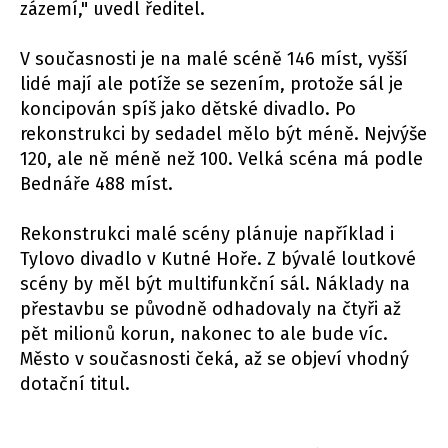
zázemí," uvedl ředitel.
V současnosti je na malé scéně 146 míst, vyšší
lidé mají ale potíže se sezením, protože sál je
koncipován spíš jako dětské divadlo. Po
rekonstrukci by sedadel mělo být méně. Nejvýše
120, ale ně méně než 100. Velká scéna má podle
Bednáře 488 míst.
Rekonstrukci malé scény plánuje například i
Tylovo divadlo v Kutné Hoře. Z bývalé loutkové
scény by měl být multifunkční sál. Náklady na
přestavbu se původně odhadovaly na čtyři až
pět milionů korun, nakonec to ale bude víc.
Město v současnosti čeká, až se objeví vhodný
dotační titul.