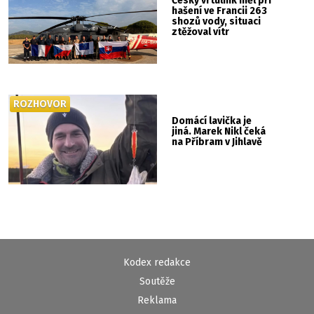
Český vrtulník měl při
hašení ve Francii 263
shozů vody, situaci
ztěžoval vítr
ROZHOVOR
Domácí lavička je
jiná. Marek Nikl čeká
na Příbram v Jihlavě
Kodex redakce
Soutěže
Reklama