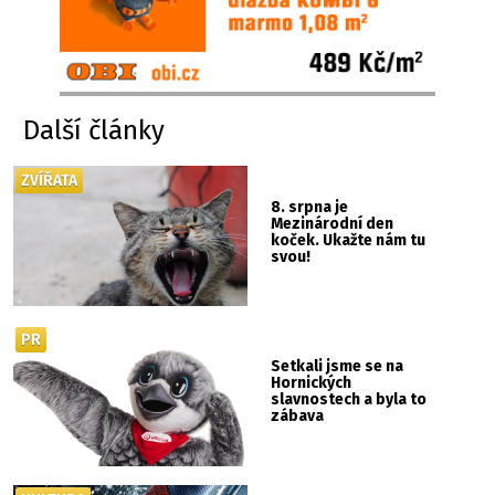
Další články
ZVÍŘATA
8. srpna je
Mezinárodní den
koček. Ukažte nám tu
svou!
PR
Setkali jsme se na
Hornických
slavnostech a byla to
zábava