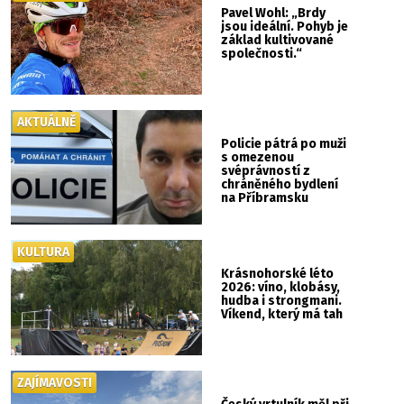
Pavel Wohl: „Brdy
jsou ideální. Pohyb je
základ kultivované
společnosti.“
AKTUÁLNĚ
Policie pátrá po muži
s omezenou
svéprávností z
chráněného bydlení
na Příbramsku
KULTURA
Krásnohorské léto
2026: víno, klobásy,
hudba i strongmani.
Víkend, který má tah
ZAJÍMAVOSTI