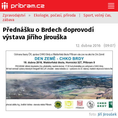
Zpravodajství
»
Ekologie, počasí, příroda
|
Sport, volný čas,
zábava
Přednášku o Brdech doprovodí
výstava Jiřího Jirouška
12. dubna 2016 (09:07)
foto:
Jiří Jiroušek