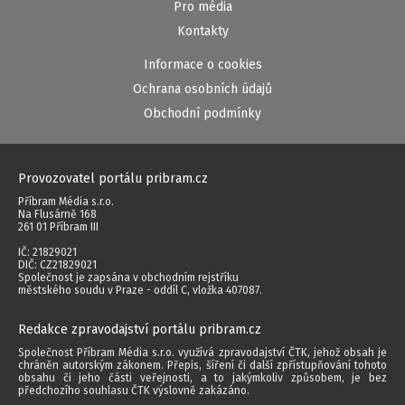
Pro média
Kontakty
Informace o cookies
Ochrana osobních údajů
Obchodní podmínky
Provozovatel portálu pribram.cz
Příbram Média s.r.o.
Na Flusárně 168
261 01 Příbram III
IČ: 21829021
DIČ: CZ21829021
Společnost je zapsána v obchodním rejstříku
městského soudu v Praze - oddíl C, vložka 407087.
Redakce zpravodajství portálu pribram.cz
Společnost Příbram Média s.r.o. využívá zpravodajství ČTK, jehož obsah je
chráněn autorským zákonem. Přepis, šíření či další zpřístupňování tohoto
obsahu či jeho části veřejnosti, a to jakýmkoliv způsobem, je bez
předchozího souhlasu ČTK výslovně zakázáno.