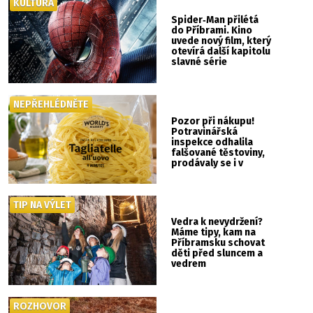
KULTURA
Spider‑Man přilétá
do Příbrami. Kino
uvede nový film, který
otevírá další kapitolu
slavné série
NEPŘEHLÉDNĚTE
Pozor při nákupu!
Potravinářská
inspekce odhalila
falšované těstoviny,
prodávaly se i v
Albertu
TIP NA VÝLET
Vedra k nevydržení?
Máme tipy, kam na
Příbramsku schovat
děti před sluncem a
vedrem
ROZHOVOR