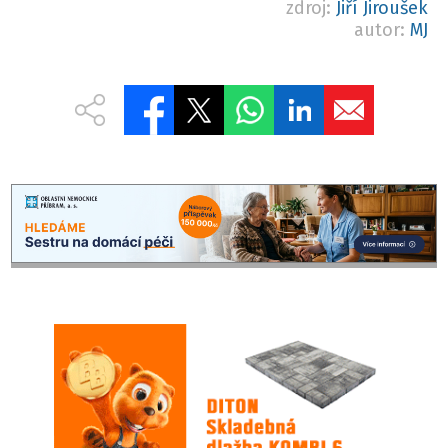
zdroj:
Jiří Jiroušek
autor:
MJ