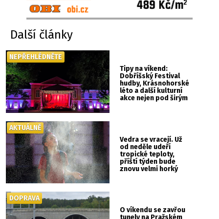
Další články
NEPŘEHLÉDNĚTE
Tipy na víkend:
Dobříšský Festival
hudby, Krásnohorské
léto a další kulturní
akce nejen pod širým
nebem
AKTUÁLNĚ
Vedra se vracejí. Už
od neděle udeří
tropické teploty,
příští týden bude
znovu velmi horký
DOPRAVA
O víkendu se zavřou
tunely na Pražském