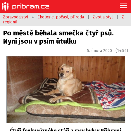
Zpravodajství
»
Ekologie, počasí, příroda
|
Život a styl
|
Z
regionů
Po městě běhala smečka čtyř psů.
Nyní jsou v psím útulku
5. února 2020 (14:54)
Čtyři fenky různého stáří a rasy byly v Příbrami