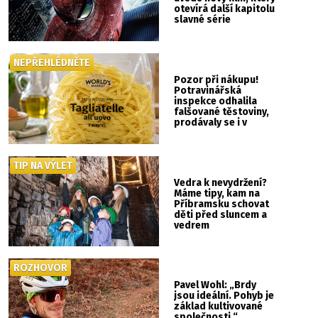
otevírá další kapitolu
slavné série
NEPŘEHLÉDNĚTE
Pozor při nákupu!
Potravinářská
inspekce odhalila
falšované těstoviny,
prodávaly se i v
Albertu
TIP NA VÝLET
Vedra k nevydržení?
Máme tipy, kam na
Příbramsku schovat
děti před sluncem a
vedrem
ROZHOVOR
Pavel Wohl: „Brdy
jsou ideální. Pohyb je
základ kultivované
společnosti.“