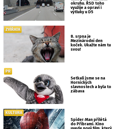
okruhu. ŘSD toho
využije a opraví i
výtluky u D5
ZVÍŘATA
8. srpna je
Mezinárodní den
koček. Ukažte nám tu
svou!
PR
Setkali jsme se na
Hornických
slavnostech a byla to
zábava
KULTURA
Spider‑Man přilétá
do Příbrami. Kino
uvede nový film, který