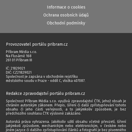
Informace o cookies
Ochrana osobních údajů
Obchodní podmínky
Provozovatel portálu pribram.cz
Příbram Média s.r.o.
Na Flusárně 168
261 01 Příbram III
IČ: 21829021
DIČ: CZ21829021
Společnost je zapsána v obchodním rejstříku
městského soudu v Praze - oddíl C, vložka 407087.
Redakce zpravodajství portálu pribram.cz
Společnost Příbram Média s.r.o. využívá zpravodajství ČTK, jehož obsah je
chráněn autorským zákonem. Přepis, šíření či další zpřístupňování tohoto
obsahu či jeho části veřejnosti, a to jakýmkoliv způsobem, je bez
předchozího souhlasu ČTK výslovně zakázáno.
Autorská práva vyhrazena. Jakékoliv užití obsahu včetně převzetí, šíření
jakýmkoli způsobem, mechanickým nebo elektronickým, v českém nebo
jiném jazyce či dalšího zpřístupňování článků a fotografií je bez písemného