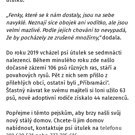
„Fenky, které se k nám dostaly, jsou na sebe
navyklé. Neznají sice obojek ani vodítko, ale jsou
velmi mazlivé. Podle jejich chování to nevypadá,
že by pocházely ze zrušené množírny,“
dodala.
Do roku 2019 vcházel psí útulek se sedmnácti
nalezenci. Během minulého roku zde našlo
dočasné zázemí 106 psů různých ras, stáří a
povahových rysů. Pět z nich sem přišlo z
přilehlých obcí, ostatní byli „Příbramáci“.
Šťastný návrat ke svému majiteli si loni užilo 63
psů, nové adoptivní rodiče získalo 44 nalezenců.
Popřejme i těmto pejskům, aby brzy našli svůj
nový stálý domov. Chcete-li jim domov
nabídnout, kontaktuje psí útulek na
telefonu