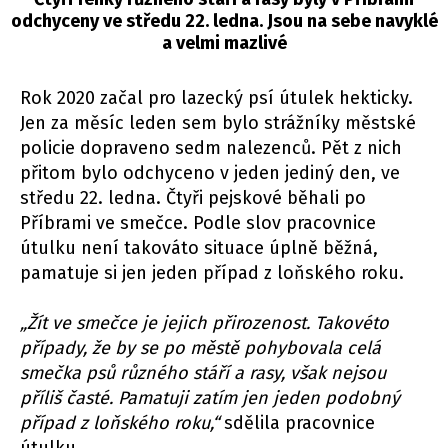
odchyceny ve středu 22. ledna. Jsou na sebe navyklé
a velmi mazlivé
Rok 2020 začal pro lazecký psí útulek hekticky.
Jen za měsíc leden sem bylo strážníky městské
policie dopraveno sedm nalezenců. Pět z nich
přitom bylo odchyceno v jeden jediný den, ve
středu 22. ledna. Čtyři pejskové běhali po
Příbrami ve smečce. Podle slov pracovnice
útulku není takováto situace úplně běžná,
pamatuje si jen jeden případ z loňského roku.
„Žít ve smečce je jejich přirozenost. Takovéto
případy, že by se po městě pohybovala celá
smečka psů různého stáří a rasy, však nejsou
příliš časté. Pamatuji zatím jen jeden podobný
případ z loňského roku,“
sdělila pracovnice
útulku.