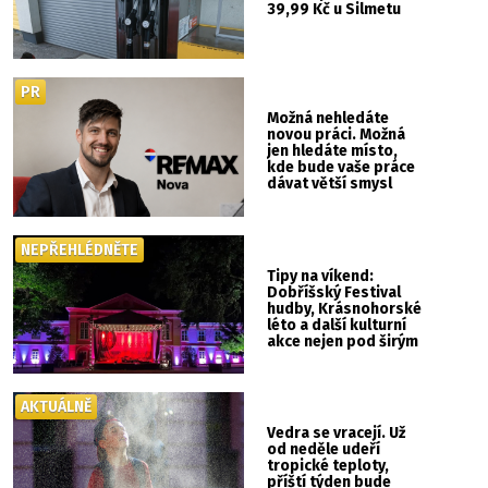
39,99 Kč u Silmetu
PR
Možná nehledáte
novou práci. Možná
jen hledáte místo,
kde bude vaše práce
dávat větší smysl
NEPŘEHLÉDNĚTE
Tipy na víkend:
Dobříšský Festival
hudby, Krásnohorské
léto a další kulturní
akce nejen pod širým
nebem
AKTUÁLNĚ
Vedra se vracejí. Už
od neděle udeří
tropické teploty,
příští týden bude