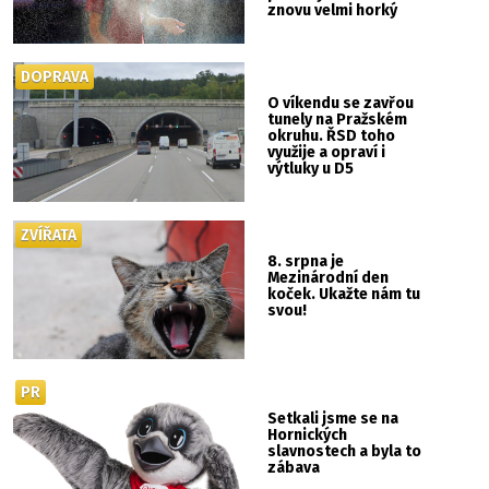
znovu velmi horký
DOPRAVA
O víkendu se zavřou
tunely na Pražském
okruhu. ŘSD toho
využije a opraví i
výtluky u D5
ZVÍŘATA
8. srpna je
Mezinárodní den
koček. Ukažte nám tu
svou!
PR
Setkali jsme se na
Hornických
slavnostech a byla to
zábava