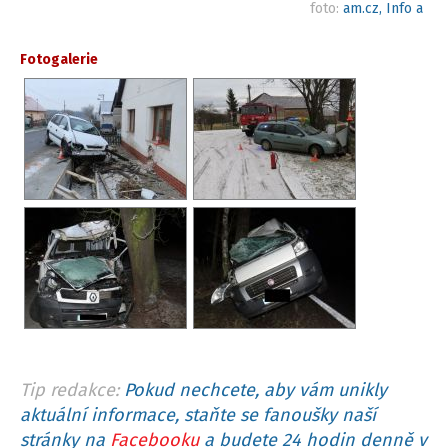
foto:
am.cz, Info a
Fotogalerie
Tip redakce:
Pokud nechcete, aby vám unikly
aktuální informace, staňte se fanoušky naší
stránky na
Facebooku
a budete 24 hodin denně v