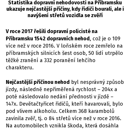
Statistika dopravní nehodovosti na Příbramsku
ukazuje nejčastější příčiny, kdy řidiči bourali, ale i
navýšení střetů vozidla se zvěří
V roce 2017 řešili dopravní policisté na
Příbramsku 1542 dopravních nehod
, což je o 109
více než v roce 2016. V loňském roce zemřelo na
příbramských silnicích šest osob, 50 lidí utrpělo
těžké zranění a 332 poranění lehčího
charakteru.
Nejčastější příčinou nehod
byl nesprávný způsob
jízdy, následně nepřiměřená rychlost – 204x a
poté následovalo nedání přednosti v jízdě –
147x. Devětačtyřicet řidičů, kteří havarovali, bylo
pod vlivem alkoholu. Celkem 368 karambolů
zavinila zvěř, tj. o 84 střetů více než v roce 2016.
Na automobilech vznikla škoda, která dosáhla