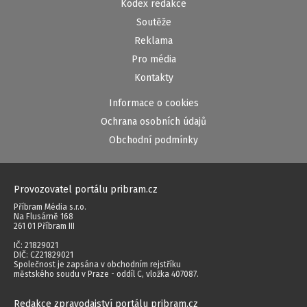
Kodex redakce
Soutěže
Reklama
Pro média
Kontakty
Informace o cookies
Ochrana osobních údajů
Obchodní podmínky
Provozovatel portálu pribram.cz
Příbram Média s.r.o.
Na Flusárně 168
261 01 Příbram III
IČ: 21829021
DIČ: CZ21829021
Společnost je zapsána v obchodním rejstříku
městského soudu v Praze - oddíl C, vložka 407087.
Redakce zpravodajství portálu pribram.cz