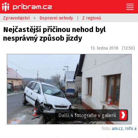
Zpravodajství
»
Dopravní nehody
|
Z regionů
Nejčastější příčinou nehod byl
nesprávný způsob jízdy
13. ledna 2018 (12:50)
Další 4 fotografie v galerii
foto:
am.cz, Info a