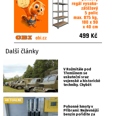
Další články
V Rožmitále pod
Třemšínem se
uskuteční sraz
vojenské a historické
techniky. Chybět
nebude kaskadérská
show ani hudba
AKTUÁLNĚ
Pohonné hmoty v
Příbrami: Nejlevnější
benzin pořídíte za