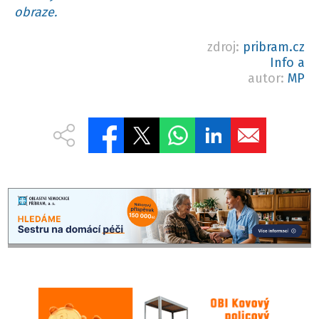
obraze.
zdroj:
pribram.cz
Info a
autor:
MP