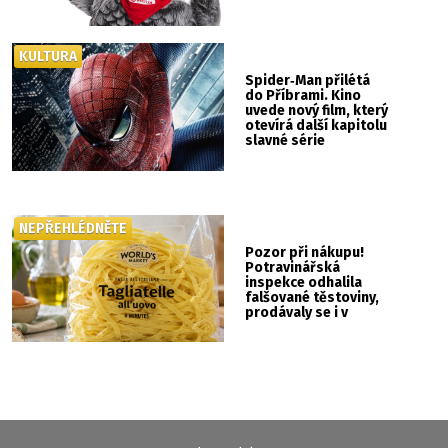
KULTURA
Spider‑Man přilétá
do Příbrami. Kino
uvede nový film, který
otevírá další kapitolu
slavné série
NEPŘEHLÉDNĚTE
Pozor při nákupu!
Potravinářská
inspekce odhalila
falšované těstoviny,
prodávaly se i v
Albertu