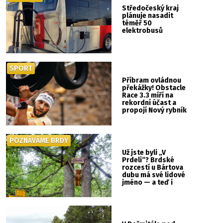
Středočeský kraj
plánuje nasadit
téměř 50
elektrobusů
SPORT
Příbram ovládnou
překážky! Obstacle
Race 3.3 míří na
rekordní účast a
propojí Nový rybník
se Svatou Horou
POZNÁVÁME BRDY
Už jste byli „V
Prdeli“? Brdské
rozcestí u Bártova
dubu má své lidové
jméno — a teď i
vlastní cedulku