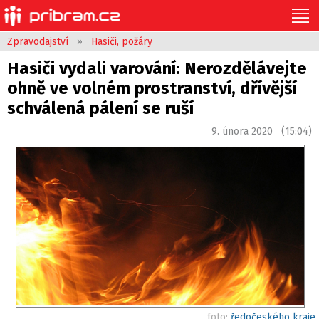
Zpravodajství
»
Hasiči, požáry
Hasiči vydali varování: Nerozdělávejte
ohně ve volném prostranství, dřívější
schválená pálení se ruší
9. února 2020 (15:04)
foto:
ředočeského kraje