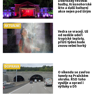
Dobříšský Festival
hudby, Krásnohorské
léto a další kulturní
akce nejen pod širým
nebem
AKTUÁLNĚ
Vedra se vracejí. Už
od neděle udeří
tropické teploty,
příští týden bude
znovu velmi horký
DOPRAVA
O víkendu se zavřou
tunely na Pražském
okruhu. ŘSD toho
využije a opraví i
výtluky u D5