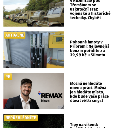
V Rožmitále pod
Třemšínem se
uskuteční sraz
vojenské a historické
techniky. Chybět
nebude kaskadérská
show ani hudba
AKTUÁLNĚ
Pohonné hmoty v
Příbrami: Nejlevnější
benzin pořídíte za
39,99 Kč u Silmetu
PR
Možná nehledáte
novou práci. Možná
jen hledáte místo,
kde bude vaše práce
dávat větší smysl
NEPŘEHLÉDNĚTE
Tipy na víkend: