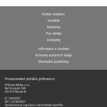
Kodex redakce
Soutěže
Reklama
Pro média
Kontakty
Informace o cookies
Ochrana osobních údajů
Obchodní podmínky
Provozovatel portálu pribram.cz
Příbram Média s.r.o.
Na Flusárně 168
261 01 Příbram III
IČ: 21829021
DIČ: CZ21829021
Společnost je zapsána v obchodním rejstříku