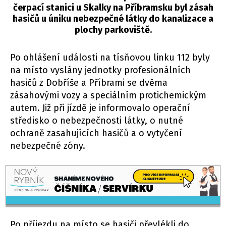
čerpací stanici u Skalky na Příbramsku byl zásah
hasičů u úniku nebezpečné látky do kanalizace a
plochy parkoviště.
Po ohlášení události na tísňovou linku 112 byly
na místo vyslány jednotky profesionálních
hasičů z Dobříše a Příbrami se dvěma
zásahovými vozy a speciálním protichemickým
autem. Již při jízdě je informovalo operační
středisko o nebezpečnosti látky, o nutné
ochraně zasahujících hasičů a o vytyčení
nebezpečné zóny.
Po příjezdu na místo se hasiči převlékli do