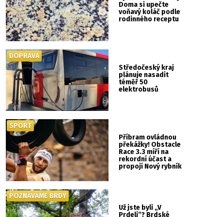
Doma si upečte
voňavý koláč podle
rodinného receptu
DOPRAVA
Středočeský kraj
plánuje nasadit
téměř 50
elektrobusů
SPORT
Příbram ovládnou
překážky! Obstacle
Race 3.3 míří na
rekordní účast a
propojí Nový rybník
se Svatou Horou
POZNÁVÁME BRDY
Už jste byli „V
Prdeli“? Brdské