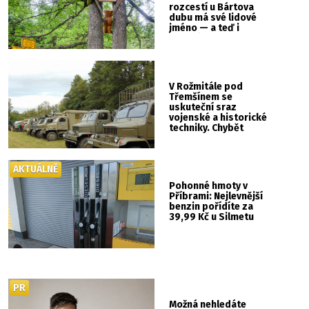
rozcestí u Bártova
dubu má své lidové
jméno — a teď i
vlastní cedulku
V Rožmitále pod
Třemšínem se
uskuteční sraz
vojenské a historické
techniky. Chybět
nebude kaskadérská
show ani hudba
AKTUÁLNĚ
Pohonné hmoty v
Příbrami: Nejlevnější
benzin pořídíte za
39,99 Kč u Silmetu
PR
Možná nehledáte