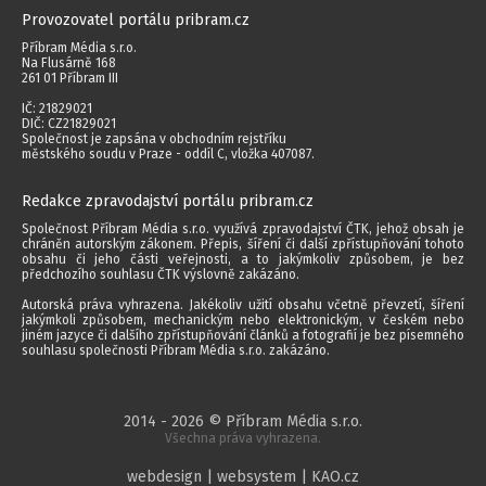
Provozovatel portálu pribram.cz
Příbram Média s.r.o.
Na Flusárně 168
261 01 Příbram III
IČ: 21829021
DIČ: CZ21829021
Společnost je zapsána v obchodním rejstříku
městského soudu v Praze - oddíl C, vložka 407087.
Redakce zpravodajství portálu pribram.cz
Společnost Příbram Média s.r.o. využívá zpravodajství ČTK, jehož obsah je
chráněn autorským zákonem. Přepis, šíření či další zpřístupňování tohoto
obsahu či jeho části veřejnosti, a to jakýmkoliv způsobem, je bez
předchozího souhlasu ČTK výslovně zakázáno.
Autorská práva vyhrazena. Jakékoliv užití obsahu včetně převzetí, šíření
jakýmkoli způsobem, mechanickým nebo elektronickým, v českém nebo
jiném jazyce či dalšího zpřístupňování článků a fotografií je bez písemného
souhlasu společnosti Příbram Média s.r.o. zakázáno.
2014 - 2026 © Příbram Média s.r.o.
Všechna práva vyhrazena.
webdesign | websystem | KAO.cz