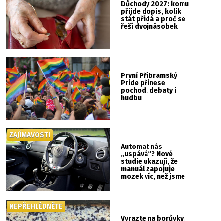
Důchody 2027: komu
přijde dopis, kolik
stát přidá a proč se
řeší dvojnásobek
První Příbramský
Pride přinese
pochod, debaty i
hudbu
ZAJÍMAVOSTI
Automat nás
„uspává“? Nové
studie ukazují, že
manuál zapojuje
mozek víc, než jsme
si mysleli
NEPŘEHLÉDNĚTE
Vyrazte na borůvky.