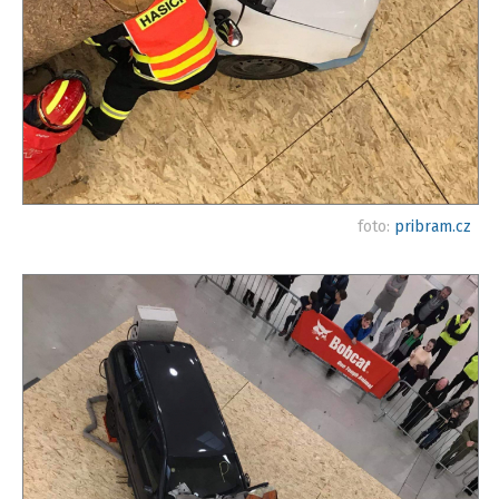
foto:
pribram.cz