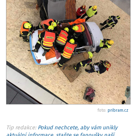
foto:
pribram.cz
Tip redakce:
Pokud nechcete, aby vám unikly
aktuální informace, staňte se fanoušky naší