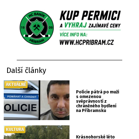
Další články
AKTUÁLNĚ
Policie pátrá po muži
s omezenou
svéprávností z
chráněného bydlení
na Příbramsku
KULTURA
Krásnohorské léto