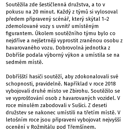
Soutěžila zde šestičlenná družstva, a to v
pokusu na 20 minut. Každý z týmů si vylosoval
předem připravený scénář, který skýtal 1–2
zdemolované vozy s uvnitř umístěným
figurantem. Úkolem soutěžního týmu bylo co
nejdříve a nejšetrněji vyprostit zraněnou osobu z
havarovaného vo­zu. Dobrovolná jednotka z
Dobříše podala výborný výkon a umístila se na
sedmém místě.
Dobříšští hasiči soutěží, aby zdokonalovali své
schopnosti, pravidelně. Například v roce 2018
vybojovali druhé místo ve Zbirohu. Soutěžilo se
ve vyprošťování osob z havarovaných vozidel. V
roce minulém zabodovali v Sušici. Z deseti
družstev se nakonec umístili na třetím místě. V
letošním roce jsou připraveni vybojovat nejvyšší
ocenění v Rožmitálu pod Třemšínem.