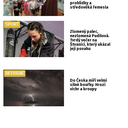
prohlídky a
středověká řemesla
SPORT
Zlomený palec,
nezlomená Pudilová.
Tvrdý večer na
Štvanici, který ukázal
její povahu
AKTUÁLNĚ
Do Česka míří velmi
silné bouřky. Hrozí
vichr a kroupy