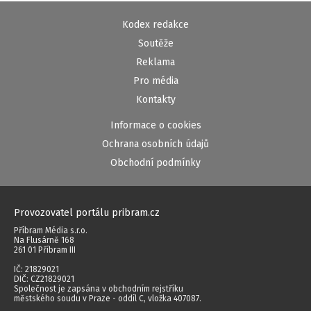
Kodex redakce
Soutěže
Reklama
Pro média
Kontakty
Informace o cookies
Ochrana osobních údajů
Obchodní podmínky
Provozovatel portálu pribram.cz
Příbram Média s.r.o.
Na Flusárně 168
261 01 Příbram III
IČ: 21829021
DIČ: CZ21829021
Společnost je zapsána v obchodním rejstříku
městského soudu v Praze - oddíl C, vložka 407087.