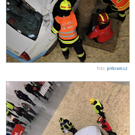
foto:
pribram.cz