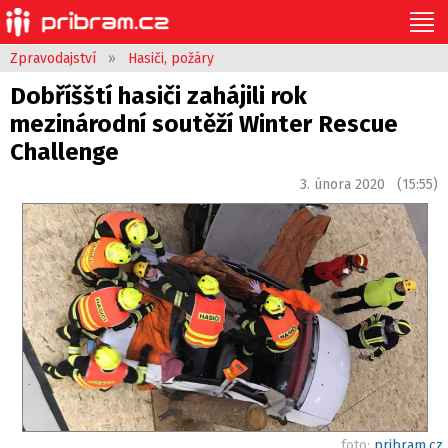
Zpravodajství
»
Hasiči, požáry
Dobříšští hasiči zahájili rok
mezinárodní soutěží Winter Rescue
Challenge
3. února 2020 (15:55)
foto:
pribram.cz