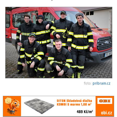
foto:
pribram.cz