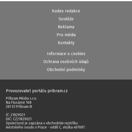
Kodex redakce
Soutěže
Reklama
Pro média
Kontakty
Informace o cookies
Ochrana osobních údajů
Obchodní podmínky
Provozovatel portálu pribram.cz
Příbram Média s.r.o.
Na Flusárně 168
261 01 Příbram III
IČ: 21829021
DIČ: CZ21829021
Společnost je zapsána v obchodním rejstříku
městského soudu v Praze - oddíl C, vložka 407087.