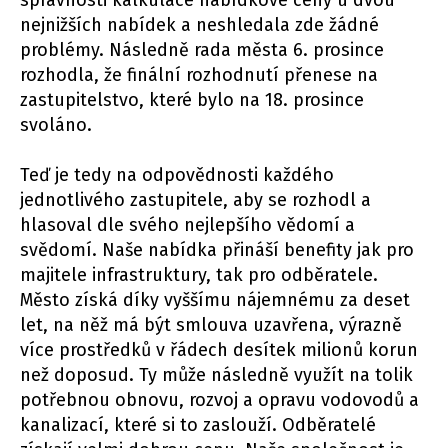
správnosti kalkulace nabídkové ceny u dvou
nejnižších nabídek a neshledala zde žádné
problémy. Následně rada města 6. prosince
rozhodla, že finální rozhodnutí přenese na
zastupitelstvo, které bylo na 18. prosince
svoláno.
Teď je tedy na odpovědnosti každého
jednotlivého zastupitele, aby se rozhodl a
hlasoval dle svého nejlepšího vědomí a
svědomí. Naše nabídka přináší benefity jak pro
majitele infrastruktury, tak pro odběratele.
Město získá díky vyššímu nájemnému za deset
let, na něž má být smlouva uzavřena, výrazně
více prostředků v řádech desítek milionů korun
než doposud. Ty může následně využít na tolik
potřebnou obnovu, rozvoj a opravu vodovodů a
kanalizací, které si to zaslouží. Odběratelé