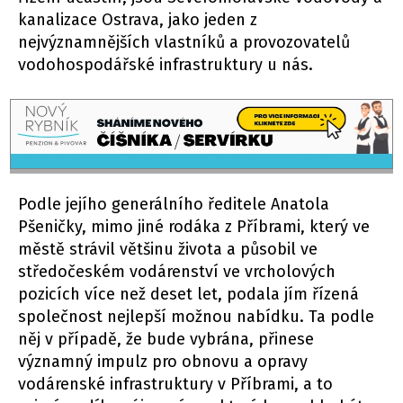
kanalizace Ostrava, jako jeden z
nejvýznamnějších vlastníků a provozovatelů
vodohospodářské infrastruktury u nás.
Podle jejího generálního ředitele Anatola
Pšeničky, mimo jiné rodáka z Příbrami, který ve
městě strávil většinu života a působil ve
středočeském vodárenství ve vrcholových
pozicích více než deset let, podala jím řízená
společnost nejlepší možnou nabídku. Ta podle
něj v případě, že bude vybrána, přinese
významný impulz pro obnovu a opravy
vodárenské infrastruktury v Příbrami, a to