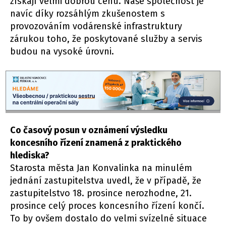
získají velmi dobrou cenu. Naše společnost je
navíc díky rozsáhlým zkušenostem s
provozováním vodárenské infrastruktury
zárukou toho, že poskytované služby a servis
budou na vysoké úrovni.
Co časový posun v oznámení výsledku
koncesního řízení znamená z praktického
hlediska?
Starosta města Jan Konvalinka na minulém
jednání zastupitelstva uvedl, že v případě, že
zastupitelstvo 18. prosince nerozhodne, 21.
prosince celý proces koncesního řízení končí.
To by ovšem dostalo do velmi svízelné situace