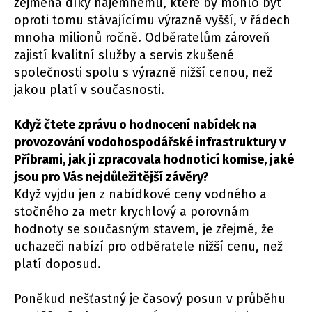
zejména díky nájemnému, které by mohlo být
oproti tomu stávajícímu výrazně vyšší, v řádech
mnoha milionů ročně. Odběratelům zároveň
zajistí kvalitní služby a servis zkušené
společnosti spolu s výrazně nižší cenou, než
jakou platí v současnosti.
Když čtete zprávu o hodnocení nabídek na
provozování vodohospodářské infrastruktury v
Příbrami, jak ji zpracovala hodnoticí komise, jaké
jsou pro Vás nejdůležitější závěry?
Když vyjdu jen z nabídkové ceny vodného a
stočného za metr krychlový a porovnám
hodnoty se současným stavem, je zřejmé, že
uchazeči nabízí pro odběratele nižší cenu, než
platí doposud.
Poněkud nešťastný je časový posun v průběhu