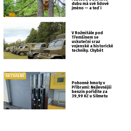
dubu má své lidové
jméno — a teď i
vlastní cedulku
V Rožmitále pod
Třemšínem se
uskuteční sraz
vojenské a historické
techniky. Chybět
nebude kaskadérská
show ani hudba
AKTUÁLNĚ
Pohonné hmoty v
Příbrami: Nejlevnější
benzin pořídíte za
39,99 Kč u Silmetu