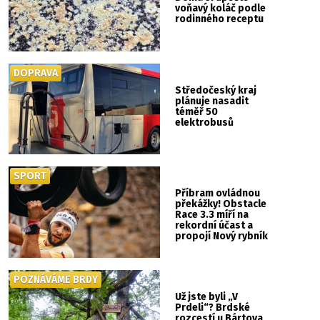
voňavý koláč podle
rodinného receptu
DOPRAVA
Středočeský kraj
plánuje nasadit
téměř 50
elektrobusů
SPORT
Příbram ovládnou
překážky! Obstacle
Race 3.3 míří na
rekordní účast a
propojí Nový rybník
se Svatou Horou
POZNÁVÁME BRDY
Už jste byli „V
Prdeli“? Brdské
rozcestí u Bártova