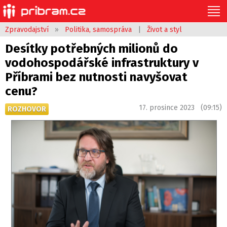
Zpravodajství
»
Politika, samospráva
|
Život a styl
Desítky potřebných milionů do
vodohospodářské infrastruktury v
Příbrami bez nutnosti navyšovat
cenu?
17. prosince 2023 (09:15)
ROZHOVOR