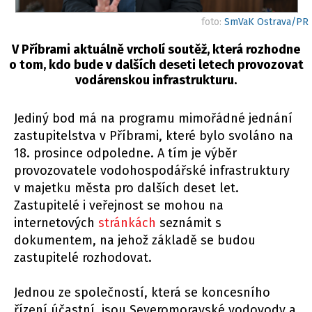
foto:
SmVaK Ostrava/PR
V Příbrami aktuálně vrcholí soutěž, která rozhodne
o tom, kdo bude v dalších deseti letech provozovat
vodárenskou infrastrukturu.
Jediný bod má na programu mimořádné jednání
zastupitelstva v Příbrami, které bylo svoláno na
18. prosince odpoledne. A tím je výběr
provozovatele vodohospodářské infrastruktury
v majetku města pro dalších deset let.
Zastupitelé i veřejnost se mohou na
internetových
stránkách
seznámit s
dokumentem, na jehož základě se budou
zastupitelé rozhodovat.
Jednou ze společností, která se koncesního
řízení účastní, jsou Severomoravské vodovody a