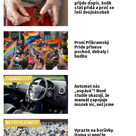
přijde dopis, kolik
stát přidá a proč se
řeší dvojnásobek
První Příbramský
Pride přinese
pochod, debaty i
hudbu
ZAJÍMAVOSTI
Automat nás
„uspává“? Nové
studie ukazují, že
manuál zapojuje
mozek víc, než jsme
si mysleli
NEPŘEHLÉDNĚTE
Vyrazte na borůvky.
Doma si upečte