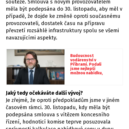
soutěže. Smlouva s novým provozovatelem
měla být podepsána do 30. listopadu, aby měl v
případě, že dojde ke změně oproti současnému
provozovateli, dostatek času na přípravu
převzetí rozsáhlé infrastruktury spolu se všemi
navazujícími aspekty.
Budoucnost
vodárenství v
Příbrami. Podali
jsme nejlepší
možnou nabídku,
říká generální
ředitel SmVaK
Ostrava Anatol
Pšenička
Jaký tedy očekáváte další vývoj?
Je zřejmé, že oproti předpokladům jsme v jiném
časovém rámci. 30. listopadu, kdy měla být
podepsána smlouva s vítězem koncesního
řízení, hodnoticí komise teprve posuzovala