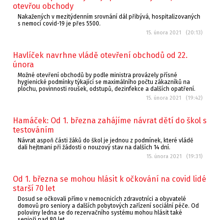
otevřou obchody
Nakažených v mezitýdenním srovnání dál přibývá, hospitalizovaných
s nemocí covid-19 je přes 5500.
15. února 2021 (20:13)
Havlíček navrhne vládě otevření obchodů od 22.
února
Možné otevření obchodů by podle ministra provázely přísné
hygienické podmínky týkající se maximálního počtu zákazníků na
plochu, povinnosti roušek, odstupů, dezinfekce a dalších opatření.
15. února 2021 (19:42)
Hamáček: Od 1. března zahájíme návrat dětí do škol s
testováním
Návrat aspoň části žáků do škol je jednou z podmínek, které vládě
dali hejtmani při žádosti o nouzový stav na dalších 14 dní.
15. února 2021 (19:31)
Od 1. března se mohou hlásit k očkování na covid lidé
starší 70 let
Dosud se očkovali přímo v nemocnicích zdravotníci a obyvatelé
domovů pro seniory a dalších pobytových zařízení sociální péče. Od
poloviny ledna se do rezervačního systému mohou hlásit také
senioři nad 80 let.