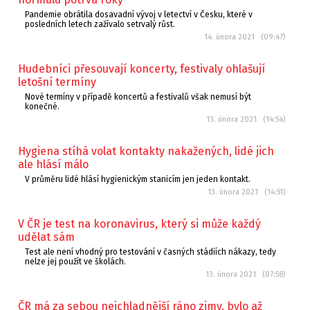
Pandemie obrátila dosavadní vývoj v letectví v Česku, které v
posledních letech zažívalo setrvalý růst.
14. února 2021 (09:47)
Hudebníci přesouvají koncerty, festivaly ohlašují
letošní termíny
Nové termíny v případě koncertů a festivalů však nemusí být
konečné.
13. února 2021 (14:54)
Hygiena stíhá volat kontakty nakažených, lidé jich
ale hlásí málo
V průměru lidé hlásí hygienickým stanicím jen jeden kontakt.
13. února 2021 (14:51)
V ČR je test na koronavirus, který si může každý
udělat sám
Test ale není vhodný pro testování v časných stádiích nákazy, tedy
nelze jej použít ve školách.
13. února 2021 (07:58)
ČR má za sebou nejchladnější ráno zimy, bylo až