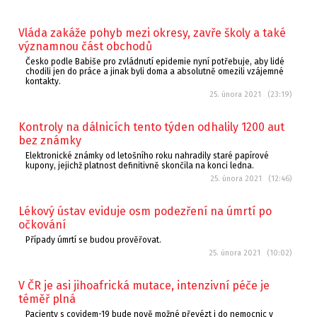
Vláda zakáže pohyb mezi okresy, zavře školy a také
významnou část obchodů
Česko podle Babiše pro zvládnutí epidemie nyní potřebuje, aby lidé
chodili jen do práce a jinak byli doma a absolutně omezili vzájemné
kontakty.
25. února 2021 (23:19)
Kontroly na dálnicích tento týden odhalily 1200 aut
bez známky
Elektronické známky od letošního roku nahradily staré papírové
kupony, jejichž platnost definitivně skončila na konci ledna.
25. února 2021 (12:46)
Lékový ústav eviduje osm podezření na úmrtí po
očkování
Případy úmrtí se budou prověřovat.
25. února 2021 (10:02)
V ČR je asi jihoafrická mutace, intenzivní péče je
téměř plná
Pacienty s covidem-19 bude nově možné převézt i do nemocnic v