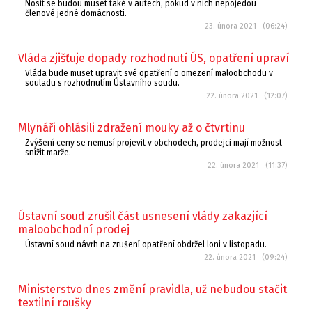
Nosit se budou muset také v autech, pokud v nich nepojedou
členové jedné domácnosti.
23. února 2021 (06:24)
Vláda zjišťuje dopady rozhodnutí ÚS, opatření upraví
Vláda bude muset upravit své opatření o omezení maloobchodu v
souladu s rozhodnutím Ústavního soudu.
22. února 2021 (12:07)
Mlynáři ohlásili zdražení mouky až o čtvrtinu
Zvýšení ceny se nemusí projevit v obchodech, prodejci mají možnost
snížit marže.
22. února 2021 (11:37)
Ústavní soud zrušil část usnesení vlády zakazjící
maloobchodní prodej
Ústavní soud návrh na zrušení opatření obdržel loni v listopadu.
22. února 2021 (09:24)
Ministerstvo dnes změní pravidla, už nebudou stačit
textilní roušky