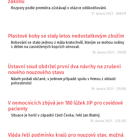
zákonu
Rozpory podle premiéra zůstávají v otázce odškodňování.
17. února 2021 (08:57)
Plastové boby se staly letos nedostatkovým zbožím
Bobování se stalo jednou z mála kratochvílí, kterým se mohou rodiny
s dětmi na zasněžených kopcích věnovat.
16. února 2021 (15:51)
Ústavní soud obdržel první dva návrhy na zrušení
nového nouzového stavu
Návrh podali občané, v jednom případě spolu s firmou z oblasti
pohostinství
16. února 2021 (15:50)
V nemocnicích zbývá jen 180 lůžek JIP pro covidové
pacienty
Situace je horší v západní části Česka, řekl Jan Blatný.
15. února 2021 (20:20)
Vláda řeší podmínky krajů pro nouzový stav, možná