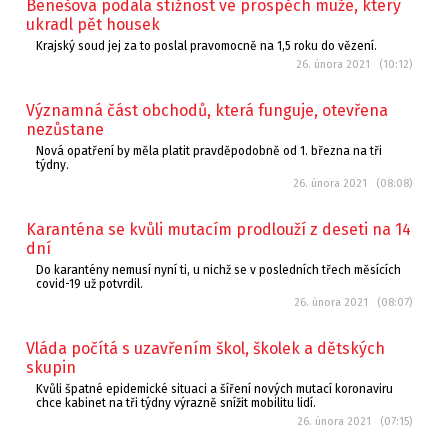
Benešová podala stížnost ve prospěch muže, který
ukradl pět housek
Krajský soud jej za to poslal pravomocně na 1,5 roku do vězení.
26. února 2021 (10:12)
Významná část obchodů, která funguje, otevřena
nezůstane
Nová opatření by měla platit pravděpodobně od 1. března na tři
týdny.
26. února 2021 (08:08)
Karanténa se kvůli mutacím prodlouží z deseti na 14
dní
Do karantény nemusí nyní ti, u nichž se v posledních třech měsících
covid-19 už potvrdil.
26. února 2021 (08:07)
Vláda počítá s uzavřením škol, školek a dětských
skupin
Kvůli špatné epidemické situaci a šíření nových mutací koronaviru
chce kabinet na tři týdny výrazně snížit mobilitu lidí.
26. února 2021 (07:15)