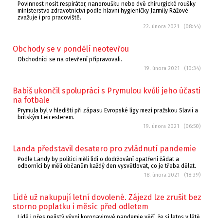
Povinnost nosit respirátor, nanoroušku nebo dvě chirurgické roušky
ministerstvo zdravotnictví podle hlavní hygieničky Jarmily Rážové
zvažuje i pro pracoviště.
22. února 2021 (08:44)
Obchody se v pondělí neotevřou
Obchodníci se na otevření připravovali.
19. února 2021 (10:34)
Babiš ukončil spolupráci s Prymulou kvůli jeho účasti
na fotbale
Prymula byl v hledišti při zápasu Evropské ligy mezi pražskou Slavií a
britským Leicesterem.
19. února 2021 (06:50)
Landa představil desatero pro zvládnutí pandemie
Podle Landy by politici měli lidi o dodržování opatření žádat a
odborníci by měli občanům každý den vysvětlovat, co je třeba dělat.
18. února 2021 (18:39)
Lidé už nakupují letní dovolené. Zájezd lze zrušit bez
storno poplatku i měsíc před odletem
Lidé i přes nejistý vývoj koronavirové pandemie věří, že si letos v létě