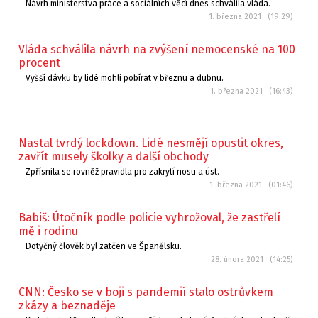
Návrh ministerstva práce a sociálních věcí dnes schválila vláda.
1. března 2021 (19:29)
Vláda schválila návrh na zvýšení nemocenské na 100
procent
Vyšší dávku by lidé mohli pobírat v březnu a dubnu.
1. března 2021 (16:43)
Nastal tvrdý lockdown. Lidé nesmějí opustit okres,
zavřít musely školky a další obchody
Zpřísnila se rovněž pravidla pro zakrytí nosu a úst.
1. března 2021 (01:46)
Babiš: Útočník podle policie vyhrožoval, že zastřelí
mě i rodinu
Dotyčný člověk byl zatčen ve Španělsku.
28. února 2021 (14:25)
CNN: Česko se v boji s pandemií stalo ostrůvkem
zkázy a beznaděje