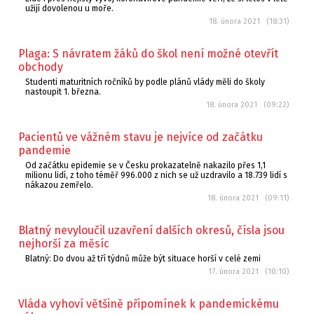
užijí dovolenou u moře.
18. února 2021 (18:31)
Plaga: S návratem žáků do škol není možné otevřít
obchody
Studenti maturitních ročníků by podle plánů vlády měli do školy
nastoupit 1. března.
18. února 2021 (09:22)
Pacientů ve vážném stavu je nejvíce od začátku
pandemie
Od začátku epidemie se v Česku prokazatelně nakazilo přes 1,1
milionu lidí, z toho téměř 996.000 z nich se už uzdravilo a 18.739 lidí s
nákazou zemřelo.
18. února 2021 (09:11)
Blatný nevyloučil uzavření dalších okresů, čísla jsou
nejhorší za měsíc
Blatný: Do dvou až tří týdnů může být situace horší v celé zemi
17. února 2021 (10:10)
Vláda vyhoví většině připomínek k pandemickému