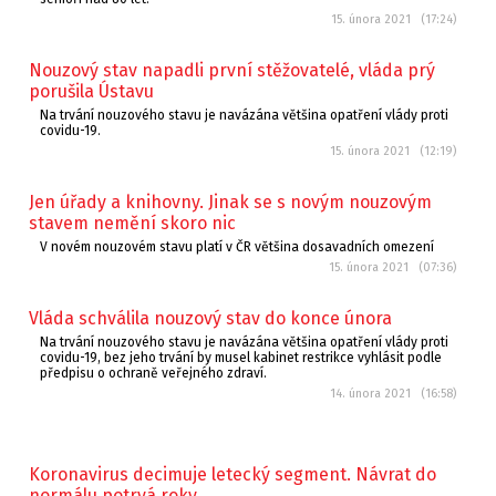
15. února 2021 (17:24)
Nouzový stav napadli první stěžovatelé, vláda prý
porušila Ústavu
Na trvání nouzového stavu je navázána většina opatření vlády proti
covidu-19.
15. února 2021 (12:19)
Jen úřady a knihovny. Jinak se s novým nouzovým
stavem nemění skoro nic
V novém nouzovém stavu platí v ČR většina dosavadních omezení
15. února 2021 (07:36)
Vláda schválila nouzový stav do konce února
Na trvání nouzového stavu je navázána většina opatření vlády proti
covidu-19, bez jeho trvání by musel kabinet restrikce vyhlásit podle
předpisu o ochraně veřejného zdraví.
14. února 2021 (16:58)
Koronavirus decimuje letecký segment. Návrat do
normálu potrvá roky