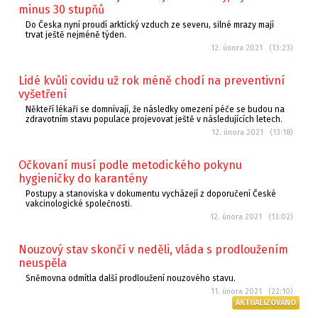
minus 30 stupňů
Do Česka nyní proudí arktický vzduch ze severu, silné mrazy mají
trvat ještě nejméně týden.
12. února 2021 (13:23)
Lidé kvůli covidu už rok méně chodí na preventivní
vyšetření
Někteří lékaři se domnívají, že následky omezení péče se budou na
zdravotním stavu populace projevovat ještě v následujících letech.
12. února 2021 (13:18)
Očkovaní musí podle metodického pokynu
hygieničky do karantény
Postupy a stanoviska v dokumentu vycházejí z doporučení České
vakcinologické společnosti.
12. února 2021 (13:02)
Nouzový stav skončí v neděli, vláda s prodloužením
neuspěla
Sněmovna odmítla další prodloužení nouzového stavu.
11. února 2021 (22:10)
AKTUALIZOVÁNO