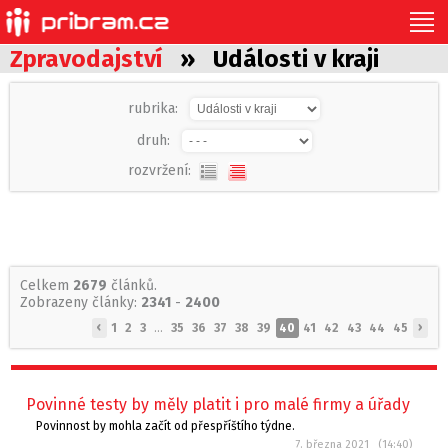
Zpravodajství
» Události v kraji
rubrika:
druh:
rozvržení:
Celkem
2679
článků.
Zobrazeny články:
2341
-
2400
‹
›
1
2
3
...
35
36
37
38
39
40
41
42
43
44
45
Povinné testy by měly platit i pro malé firmy a úřady
Povinnost by mohla začít od přespříštího týdne.
7. března 2021 (14:40)