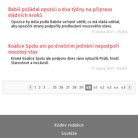
Babiš požádal opozici o dva týdny na přípravu
vládních kroků
Opozice by měla podle Babiše veřejně sdělit, co má vláda udělat,
aby opoziční strany podpořily prodloužení nouzového stavu.
11. února 2021 (16:04)
Koalice Spolu ani po dnešním jednání nepodpoří
nouzový stav
Kromě koalice Spolu ale podporu dnes ráno vyloučili Piráti, hnutí
Starostové a nezávislí.
11. února 2021 (14:02)
‹
›
1
2
3
...
35
36
37
38
39
40
41
42
43
44
45
Kodex redakce
Soutěže