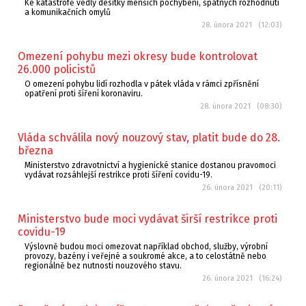
Ke katastrofě vedly desítky menších pochybení, špatných rozhodnutí
a komunikačních omylů
28. února 2021 (12:03)
Omezení pohybu mezi okresy bude kontrolovat
26.000 policistů
O omezení pohybu lidí rozhodla v pátek vláda v rámci zpřísnění
opatření proti šíření koronaviru.
28. února 2021 (08:30)
Vláda schválila nový nouzový stav, platit bude do 28.
března
Ministerstvo zdravotnictví a hygienické stanice dostanou pravomoci
vydávat rozsáhlejší restrikce proti šíření covidu-19.
26. února 2021 (20:11)
Ministerstvo bude moci vydávat širší restrikce proti
covidu-19
Výslovně budou moci omezovat například obchod, služby, výrobní
provozy, bazény i veřejné a soukromé akce, a to celostátně nebo
regionálně bez nutnosti nouzového stavu.
26. února 2021 (16:24)