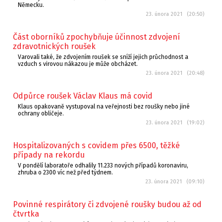
Německu.
23. února 2021 (20:50)
Část oborníků zpochybňuje účinnost zdvojení
zdravotnických roušek
Varovali také, že zdvojením roušek se sníží jejich průchodnost a
vzduch s virovou nákazou je může obcházet.
23. února 2021 (20:48)
Odpůrce roušek Václav Klaus má covid
Klaus opakovaně vystupoval na veřejnosti bez roušky nebo jiné
ochrany obličeje.
23. února 2021 (19:02)
Hospitalizovaných s covidem přes 6500, těžké
případy na rekordu
V pondělí laboratoře odhalily 11.233 nových případů koronaviru,
zhruba o 2300 víc než před týdnem.
23. února 2021 (09:10)
Povinné respirátory či zdvojené roušky budou až od
čtvrtka