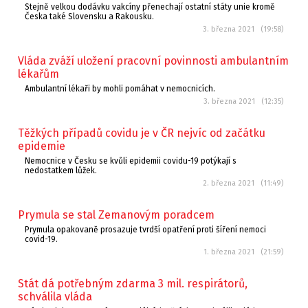
Stejně velkou dodávku vakcíny přenechají ostatní státy unie kromě
Česka také Slovensku a Rakousku.
3. března 2021 (19:58)
Vláda zváží uložení pracovní povinnosti ambulantním
lékařům
Ambulantní lékaři by mohli pomáhat v nemocnicích.
3. března 2021 (12:35)
Těžkých případů covidu je v ČR nejvíc od začátku
epidemie
Nemocnice v Česku se kvůli epidemii covidu-19 potýkají s
nedostatkem lůžek.
2. března 2021 (11:49)
Prymula se stal Zemanovým poradcem
Prymula opakovaně prosazuje tvrdší opatření proti šíření nemoci
covid-19.
1. března 2021 (21:59)
Stát dá potřebným zdarma 3 mil. respirátorů,
schválila vláda