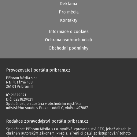
Reklama
Pro média
Kontakty
Informace o cookies
Ochrana osobních údajů
Obchodní podmínky
Provozovatel portálu pribram.cz
Příbram Média s.r.o.
Na Flusárně 168
261 01 Příbram III
IČ: 21829021
DIČ: CZ21829021
Společnost je zapsána v obchodním rejstříku
městského soudu v Praze - oddíl C, vložka 407087.
Redakce zpravodajství portálu pribram.cz
Společnost Příbram Média s.r.o. využívá zpravodajství ČTK, jehož obsah je
chráněn autorským zákonem. Přepis, šíření či další zpřístupňování tohoto