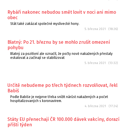
Rybáři nakonec nebudou smět lovit v noci ani mimo
obec
Stát také zakázal společné myslivecké hony.
5. března 2021 (18:26)
Blatný: Po 21. březnu by se mohlo zrušit omezení
pohybu
Blatný za pozitivní ale označil, že počty nově nakažených přestaly
eskalovat a začínají se stabilizovat
5. března 2021 (13:32)
Určitě nebudeme po třech týdnech rozvolňovat, řekl
Babiš
Podle Babiše je nejprve třeba snížit nárůst nakažených a počet
hospitalizovaných s koronavirem.
4. března 2021 (17:24)
Státy EU přenechají ČR 100.000 dávek vakcíny, dorazí
příští týden