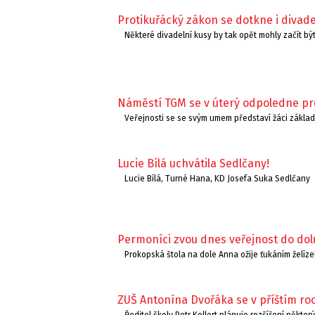
Protikuřácký zákon se dotkne i divade
Některé divadelní kusy by tak opět mohly začít bý
Náměstí TGM se v úterý odpoledne pr
Veřejnosti se se svým umem představí žáci základ
Lucie Bílá uchvátila Sedlčany!
Lucie Bílá, Turné Hana, KD Josefa Suka Sedlčany
Permoníci zvou dnes veřejnost do do
Prokopská štola na dole Anna ožije ťukáním želízek
ZUŠ Antonína Dvořáka se v příštím ro