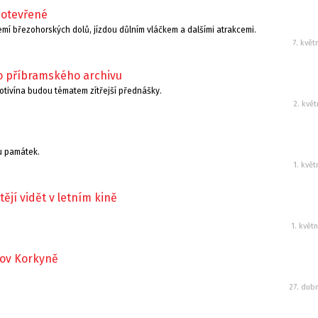
 otevřené
mí březohorských dolů, jízdou důlním vláčkem a dalšími atrakcemi.
7. květ
 do příbramského archivu
Protivína budou tématem zítřejší přednášky.
2. kvě
u památek.
1. kvě
htějí vidět v letním kině
1. květ
mov Korkyně
.
27. dub