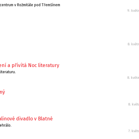
ké centrum v Rožmitále pod Třemšínem
9. květ
8. květ
ní a přívítá Noc literatury
iteraturu.
8. květ
ený
8. kvě
inové divadlo v Blatné
ehrálo.
7. kvě