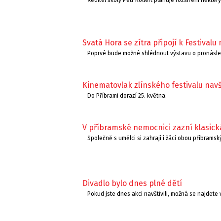
Ředitel školy Petr Kollert plánuje rozšíření někte
Svatá Hora se zítra připojí k Festivalu
Poprvé bude možné shlédnout výstavu o pronásled
Kinematovlak zlínského festivalu navš
Do Příbrami dorazí 25. května.
V příbramské nemocnici zazní klasic
Společně s umělci si zahrají i žáci obou příbrams
Divadlo bylo dnes plné dětí
Pokud jste dnes akci navštívili, možná se najdete v