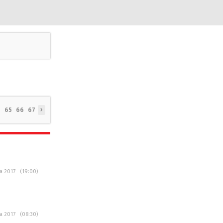
›
.
65
66
67
na 2017 (19:00)
na 2017 (08:30)