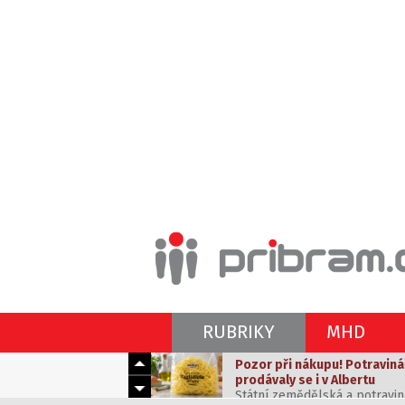
Pozor při nákupu! Potraviná
RUBRIKY
MHD
prodávaly se i v Albertu
Státní zemědělská a potravin
Vedra k nevydržení? Máme ti
těstoviny z Itálie, které byly
sluncem a vedrem
odhalila, že výrobek obsahov
Tropické dny dokážou potrápi
obalu.