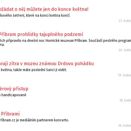
ádat o něj můžete jen do konce května!
íkového šetření, které na konci května končí.
21. květ
Příbram prohlídky tajuplného podzemí
jtěch připravilo na dnešní noc Hornické muzeum Příbram. Součástí pestrého progr
ra.
20. květ
rají zítra v muzeu známou Drdovu pohádku
května, takže máte poslední šanci ji vidět.
19. květ
érový přístup
 a handicapované
18. kvě
 Příbrami
 Příbram.cz je mediálním partnerem koncertu.
16. květ