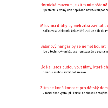
Hornické muzeum je zítra mimořádně
Zpestřete si volný den například návštěvou podze
Milovníci dráhy by měli zítra zavítat
Zajímavosti z historie železniční trati ze Zdic do 
Balonový hangár by se neměl bourat
Jde o technický unikát, ale není zapsán v seznam
Lidé si letos budou volit filmy, které c
Diváci si mohou zvolit pět snímků.
Zítra se koná koncert pro dětský do
V rámci akce vystoupí i komici ze show Na stojáka