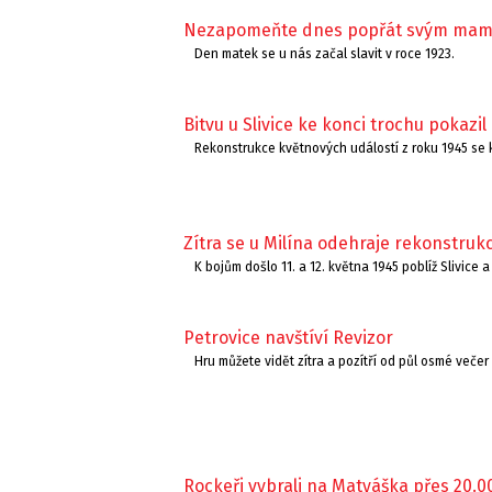
Nezapomeňte dnes popřát svým mam
Den matek se u nás začal slavit v roce 1923.
Bitvu u Slivice ke konci trochu pokazil
Rekonstrukce květnových událostí z roku 1945 se
Zítra se u Milína odehraje rekonstrukc
K bojům došlo 11. a 12. května 1945 poblíž Slivice a
Petrovice navštíví Revizor
Hru můžete vidět zítra a pozítří od půl osmé več
Rockeři vybrali na Matyáška přes 20.0