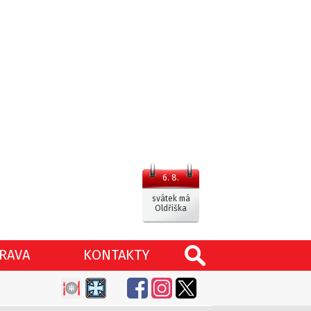
6. 8.
svátek má
Oldřiška
RAVA
KONTAKTY