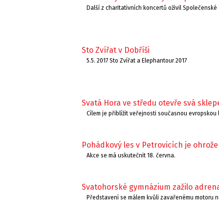
Další z charitativních koncertů oživil Společens
Sto Zvířat v Dobříši
5.5. 2017 Sto Zvířat a Elephantour 2017
Svatá Hora ve středu otevře svá sklepe
Cílem je přiblížit veřejnosti současnou evropskou l
Pohádkový les v Petrovicích je ohrož
Akce se má uskutečnit 18. června.
Svatohorské gymnázium zažilo adrenal
Představení se málem kvůli zavařenému motoru n