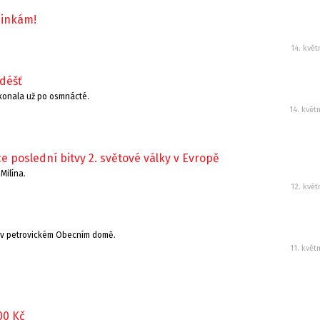
inkám!
14. květ
 déšť
 konala už po osmnácté.
14. květ
e poslední bitvy 2. světové války v Evropě
 Milína.
12. květ
er v petrovickém Obecním domě.
11. květ
00 Kč