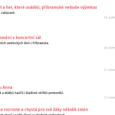
l a her, které uvádějí, příbramské nebude výjimkou
t zakázané.
30. květ
omění v koncertní sál
ních uměleckých škol z Příbramska.
28. květ
27. květ
lu Anna
 a mlátků havířů i kladívek skřítků permoníků.
27. květ
ce rozroste a chystá pro své žáky několik změn