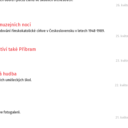
rých oborů i počtů členů ve školních orchestrech.
26. květ
 muzejních nocí
ování římskokatolické církve v Československu v letech 1948-1989.
25. květ
tíví také Příbram
23. květ
ká hudba
kých uměleckých škol.
22. květ
e fotogalerii.
21. květ