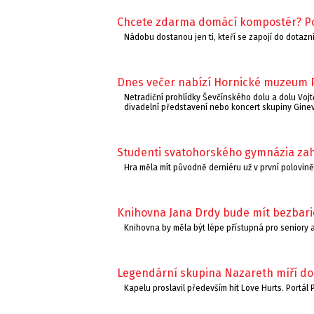
Chcete zdarma domácí kompostér? Pož
Nádobu dostanou jen ti, kteří se zapojí do dotazn
Dnes večer nabízí Hornické muzeum 
Netradiční prohlídky Ševčínského dolu a dolu Vo
divadelní představení nebo koncert skupiny Ginev
Studenti svatohorského gymnázia zah
Hra měla mít původně derniéru už v první polovině 
Knihovna Jana Drdy bude mít bezbari
Knihovna by měla být lépe přístupná pro seniory
Legendární skupina Nazareth míří do
Kapelu proslavil především hit Love Hurts. Portál