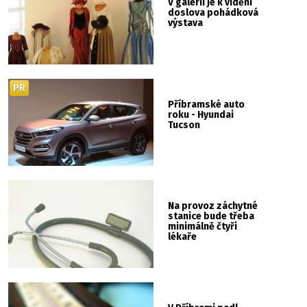
V galerii je k vidění
doslova pohádková
výstava
PR
Příbramské auto
roku - Hyundai
Tucson
Na provoz záchytné
stanice bude třeba
minimálně čtyři
lékaře