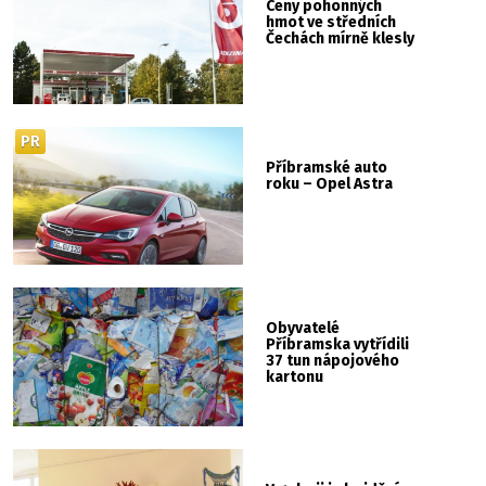
Ceny pohonných
hmot ve středních
Čechách mírně klesly
PR
Příbramské auto
roku – Opel Astra
Obyvatelé
Příbramska vytřídili
37 tun nápojového
kartonu