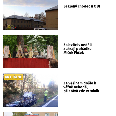
Sražený chodec u OBI
Zalezlíci v neděli
zahrají pohádku
Míček Flíček
AKTUÁLNĚ
Za Věšínem došlo k
vážné nehodě,
přistává zde vrtulník