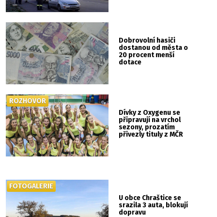
Dobrovolní hasiči
dostanou od města o
20 procent menší
dotace
ROZHOVOR
Dívky z Oxygenu se
připravují na vrchol
sezony, prozatím
přivezly tituly z MČR
FOTOGALERIE
U obce Chraštice se
srazila 3 auta, blokují
dopravu