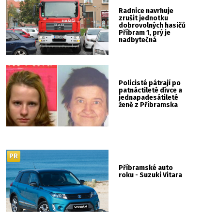
Radnice navrhuje
zrušit jednotku
dobrovolných hasičů
Příbram 1, prý je
nadbytečná
Policisté pátrají po
patnáctileté dívce a
jednapadesátileté
ženě z Příbramska
PR
Příbramské auto
roku - Suzuki Vitara