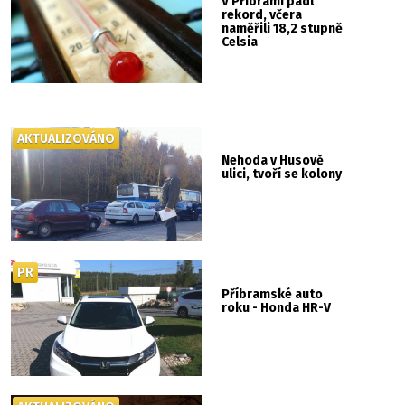
V Příbrami padl
rekord, včera
naměřili 18,2 stupně
Celsia
AKTUALIZOVÁNO
Nehoda v Husově
ulici, tvoří se kolony
PR
Příbramské auto
roku - Honda HR-V