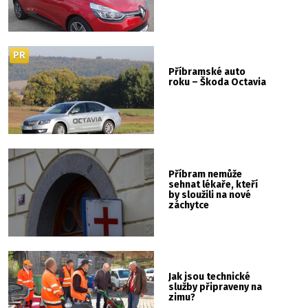
PR
Příbramské auto
roku – Škoda Octavia
Příbram nemůže
sehnat lékaře, kteří
by sloužili na nové
záchytce
Jak jsou technické
služby připraveny na
zimu?