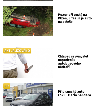
Pozor při cestě na
Plzeň, u Teslín je auto
na střeše
AKTUALIZOVÁNO
Chlapec si vymyslel
napadení u
autobusového
nádraží
PR
Příbramské auto
roku - Dacia Sandero