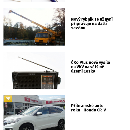
Nový rybník se už nyní
připravuje na další
sezónu
ČRo Plus nově vysílá
na VKV na většině
území Česka
PR
Příbramské auto
roku - Honda CR-V