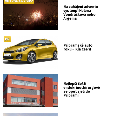
AKTUALIZOVÁNO
Na zahájení adventu
vystoupí Helena
Vondráčková nebo
Argema
PR
Příbramské auto
roku – Kia Cee’d
Nejlepší čeští
endokrinochirurgové
se opět sjeli do
Příbrami