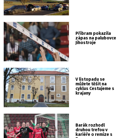
Příbram pokazila
zápas na palubovce
Jihostroje
V listopadu se
můžete těšit na
cyklus Cestujeme s
krajany
Barák rozhodl
druhou trefou v
kariéře o remíze s