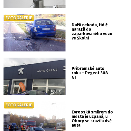
FOTOGALERIE
Další nehoda, řidič
narazil do
zaparkovaného vozu
ve Školní
Příbramské auto
roku – Pegeot 308
GT
FOTOGALERIE
Evropská směrem do
města je ucpaná, u
Obory se srazila dvě
auta