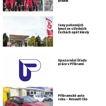
Brnem
Ceny pohonných
hmot ve středních
Čechách opět klesly
Upozornění Úřadu
práce v Příbrami
PR
Příbramské auto
roku – Renault Clio