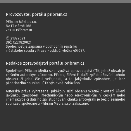
Provozovatel portálu pribram.cz
Příbram Média s.r.o.
Na Flusárně 168
261 01 Příbram III
IČ: 21829021
DIČ: CZ21829021
Společnost je zapsána v obchodním rejstříku
městského soudu v Praze - oddíl C, vložka 407087.
Redakce zpravodajství portálu pribram.cz
Společnost Příbram Média s.r.o. využívá zpravodajství ČTK, jehož obsah je
chráněn autorským zákonem. Přepis, šíření či další zpřístupňování tohoto
obsahu či jeho části veřejnosti, a to jakýmkoliv způsobem, je bez
předchozího souhlasu ČTK výslovně zakázáno.
Autorská práva vyhrazena. Jakékoliv užití obsahu včetně převzetí, šíření
jakýmkoli způsobem, mechanickým nebo elektronickým, v českém nebo
jiném jazyce či dalšího zpřístupňování článků a fotografií je bez písemného
souhlasu společnosti Příbram Média s.r.o. zakázáno.
2014 - 2026 © Příbram Média s.r.o.
Všechna práva vyhrazena.