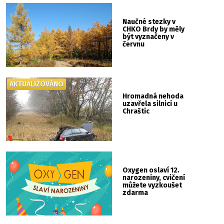
Naučné stezky v
CHKO Brdy by měly
být vyznačeny v
červnu
AKTUALIZOVÁNO
Hromadná nehoda
uzavřela silnici u
Chraštic
Oxygen oslaví 12.
narozeniny, cvičení
můžete vyzkoušet
zdarma