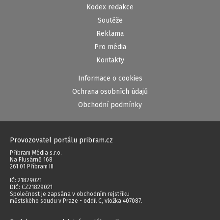
Kodex redakce
Soutěže
Reklama
Pro média
Kontakty
Informace o cookies
Ochrana osobních údajů
Obchodní podmínky
Provozovatel portálu pribram.cz
Příbram Média s.r.o.
Na Flusárně 168
261 01 Příbram III
IČ: 21829021
DIČ: CZ21829021
Společnost je zapsána v obchodním rejstříku
městského soudu v Praze - oddíl C, vložka 407087.