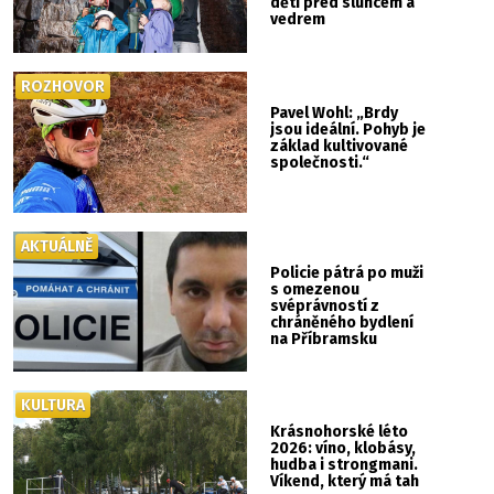
děti před sluncem a
vedrem
ROZHOVOR
Pavel Wohl: „Brdy
jsou ideální. Pohyb je
základ kultivované
společnosti.“
AKTUÁLNĚ
Policie pátrá po muži
s omezenou
svéprávností z
chráněného bydlení
na Příbramsku
KULTURA
Krásnohorské léto
2026: víno, klobásy,
hudba i strongmani.
Víkend, který má tah