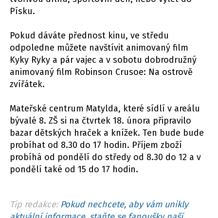
Písku.
Pokud dáváte přednost kinu, ve středu
odpoledne můžete navštívit animovaný film
Kyky Ryky a pár vajec a v sobotu dobrodružný
animovaný film Robinson Crusoe: Na ostrově
zvířátek.
Mateřské centrum Matylda, které sídlí v areálu
bývalé 8. ZŠ si na čtvrtek 18. února připravilo
bazar dětských hraček a knížek. Ten bude bude
probíhat od 8.30 do 17 hodin. Příjem zboží
probíhá od pondělí do středy od 8.30 do 12 a v
pondělí také od 15 do 17 hodin.
Tip redakce:
Pokud nechcete, aby vám unikly
aktuální informace, staňte se fanoušky naší