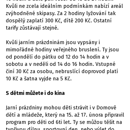
Kvůli ne zcela ideálním podmínkám nabízí areál
zvýhodněné skipasy. Za 2 hodiny lyžování tak
dospělý zaplatí 300 Kč, dítě 200 Kč. Ostatní
tarify zůstávají stejné.
Kvůli jarním prázdninám jsou vypsány i
mimořádné hodiny veřejného bruslení. Ty jsou
od pondělí do pátku od 12 do 14 hodin a v
sobotu a v neděli od 14 do 16 hodin. Vstupné
činí 30 Kč za osobu, nebruslící doprovod platí
10 Kč a šatna vyjde na 5 Kč.
S dětmi můžete i do kina
Jarní prázdniny mohou děti strávit i v Domově
dětí a mládeže, který na 15. až 17. února připravil
program pro děti od 6ti let. Ty se můžou těšit na
tvořivou dílnu, sportovní den, nebo výlet do