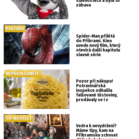
slavnostech a byla to
zábava
KULTURA
Spider‑Man přilétá
do Příbrami. Kino
uvede nový film, který
otevírá další kapitolu
slavné série
NEPŘEHLÉDNĚTE
Pozor při nákupu!
Potravinářská
inspekce odhalila
falšované těstoviny,
prodávaly se i v
Albertu
TIP NA VÝLET
Vedra k nevydržení?
Máme tipy, kam na
Příbramsku schovat