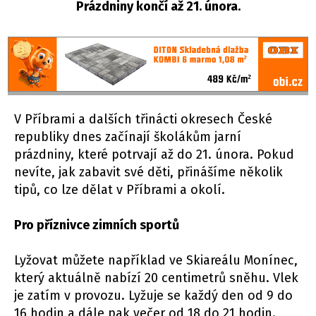
Prázdniny končí až 21. února.
V Příbrami a dalších třinácti okresech České
republiky dnes začínají školákům jarní
prázdniny, které potrvají až do 21. února. Pokud
nevíte, jak zabavit své děti, přinášíme několik
tipů, co lze dělat v Příbrami a okolí.
Pro příznivce zimních sportů
Lyžovat můžete například ve Skiareálu Monínec,
který aktuálně nabízí 20 centimetrů sněhu. Vlek
je zatím v provozu. Lyžuje se každý den od 9 do
16 hodin a dále pak večer od 18 do 21 hodin.