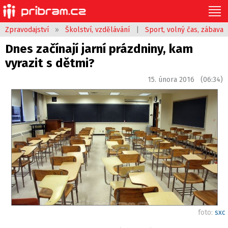
Zpravodajství
»
Školství, vzdělávání
|
Sport, volný čas, zábava
Dnes začínají jarní prázdniny, kam
vyrazit s dětmi?
15. února 2016 (06:34)
foto:
sxc