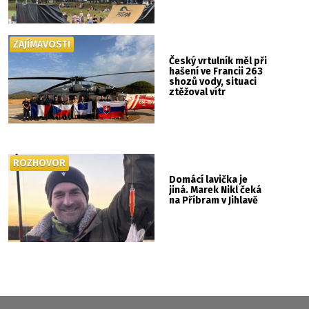
ZAJÍMAVOSTI
Český vrtulník měl při
hašení ve Francii 263
shozů vody, situaci
ztěžoval vítr
ROZHOVOR
Domácí lavička je
jiná. Marek Nikl čeká
na Příbram v Jihlavě