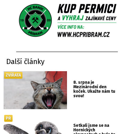
Další články
ZVÍŘATA
8. srpna je
Mezinárodní den
koček. Ukažte nám tu
svou!
PR
Setkali jsme se na
Hornických