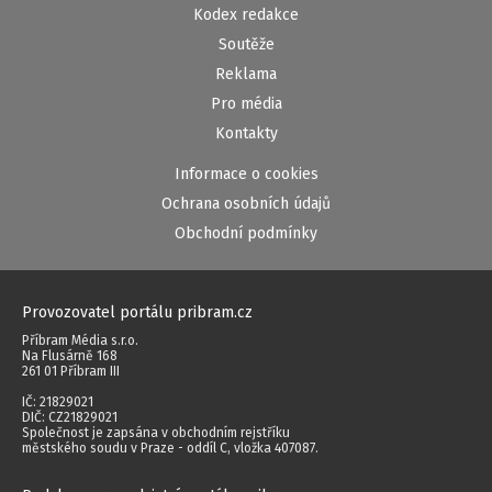
Kodex redakce
Soutěže
Reklama
Pro média
Kontakty
Informace o cookies
Ochrana osobních údajů
Obchodní podmínky
Provozovatel portálu pribram.cz
Příbram Média s.r.o.
Na Flusárně 168
261 01 Příbram III
IČ: 21829021
DIČ: CZ21829021
Společnost je zapsána v obchodním rejstříku
městského soudu v Praze - oddíl C, vložka 407087.