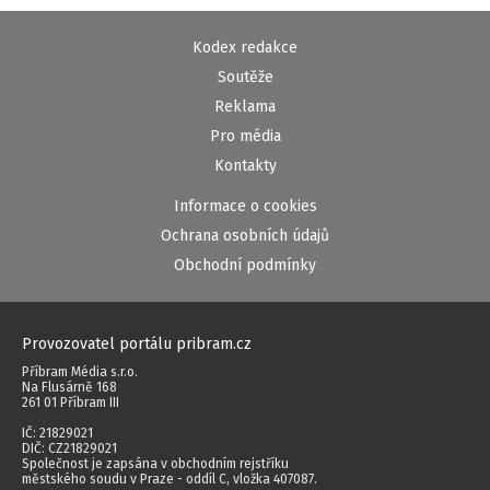
Kodex redakce
Soutěže
Reklama
Pro média
Kontakty
Informace o cookies
Ochrana osobních údajů
Obchodní podmínky
Provozovatel portálu pribram.cz
Příbram Média s.r.o.
Na Flusárně 168
261 01 Příbram III
IČ: 21829021
DIČ: CZ21829021
Společnost je zapsána v obchodním rejstříku
městského soudu v Praze - oddíl C, vložka 407087.