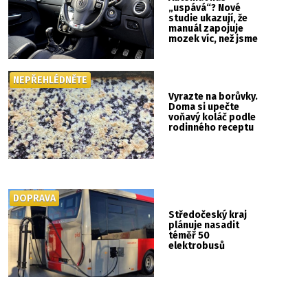
„uspává“? Nové
studie ukazují, že
manuál zapojuje
mozek víc, než jsme
si mysleli
NEPŘEHLÉDNĚTE
Vyrazte na borůvky.
Doma si upečte
voňavý koláč podle
rodinného receptu
DOPRAVA
Středočeský kraj
plánuje nasadit
téměř 50
elektrobusů