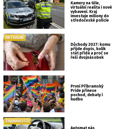
Kamery na těle,
virtuální realita i nové
vybavení. Kraj
investuje miliony do
středočeské policie
AKTUÁLNĚ
Důchody 2027: komu
přijde dopis, kolik
stát přidá a proč se
řeší dvojnásobek
První Příbramský
Pride přinese
pochod, debaty i
hudbu
ZAJÍMAVOSTI
Automat nás