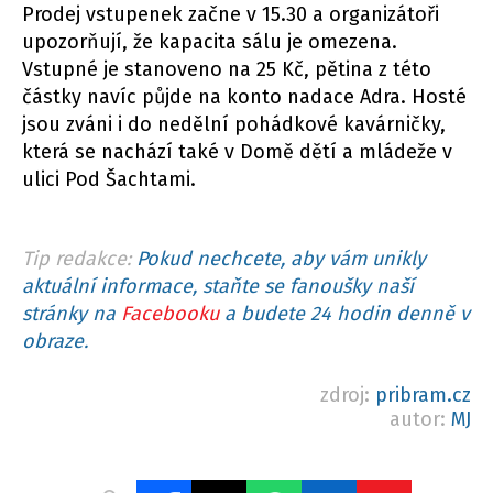
Prodej vstupenek začne v 15.30 a organizátoři
upozorňují, že kapacita sálu je omezena.
Vstupné je stanoveno na 25 Kč, pětina z této
částky navíc půjde na konto nadace Adra. Hosté
jsou zváni i do nedělní pohádkové kavárničky,
která se nachází také v Domě dětí a mládeže v
ulici Pod Šachtami.
Tip redakce:
Pokud nechcete, aby vám unikly
aktuální informace, staňte se fanoušky naší
stránky na
Facebooku
a budete 24 hodin denně v
obraze.
zdroj:
pribram.cz
autor:
MJ