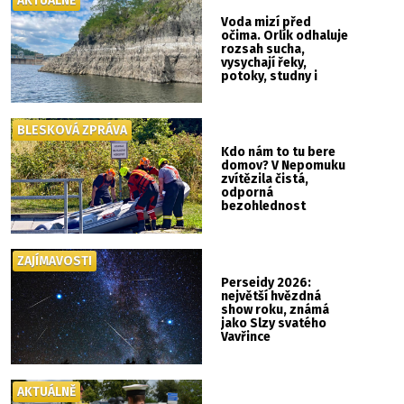
AKTUÁLNĚ
Voda mizí před
očima. Orlík odhaluje
rozsah sucha,
vysychají řeky,
potoky, studny i
mokřady
BLESKOVÁ ZPRÁVA
Kdo nám to tu bere
domov? V Nepomuku
zvítězila čistá,
odporná
bezohlednost
ZAJÍMAVOSTI
Perseidy 2026:
největší hvězdná
show roku, známá
jako Slzy svatého
Vavřince
AKTUÁLNĚ