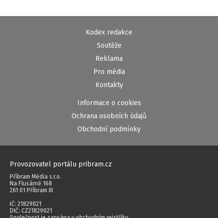
Kodex redakce
Soutěže
Reklama
Pro média
Kontakty
Informace o cookies
Ochrana osobních údajů
Obchodní podmínky
Provozovatel portálu pribram.cz
Příbram Média s.r.o.
Na Flusárně 168
261 01 Příbram III
IČ: 21829021
DIČ: CZ21829021
Společnost je zapsána v obchodním rejstříku