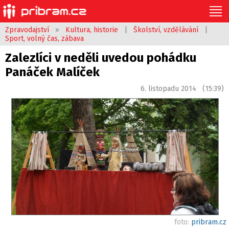
Zpravodajství
»
Kultura, historie
|
Školství, vzdělávání
|
Sport, volný čas, zábava
Zalezlíci v neděli uvedou pohádku
Panáček Malíček
6. listopadu 2014 (15:39)
foto:
pribram.cz