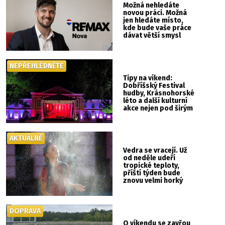
Možná nehledáte
novou práci. Možná
jen hledáte místo,
kde bude vaše práce
dávat větší smysl
NEPŘEHLÉDNĚTE
Tipy na víkend:
Dobříšský Festival
hudby, Krásnohorské
léto a další kulturní
akce nejen pod širým
nebem
AKTUÁLNĚ
Vedra se vracejí. Už
od neděle udeří
tropické teploty,
příští týden bude
znovu velmi horký
DOPRAVA
O víkendu se zavřou