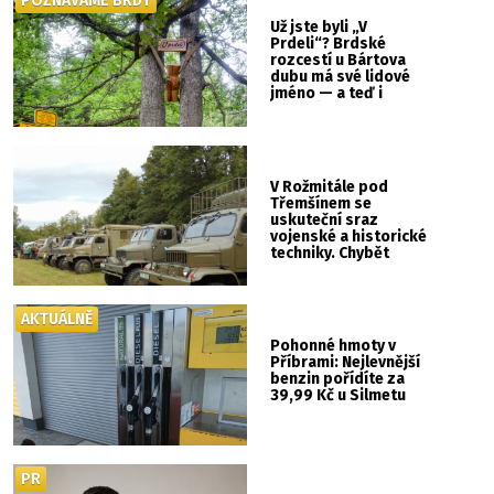
POZNÁVÁME BRDY
Už jste byli „V
Prdeli“? Brdské
rozcestí u Bártova
dubu má své lidové
jméno — a teď i
vlastní cedulku
V Rožmitále pod
Třemšínem se
uskuteční sraz
vojenské a historické
techniky. Chybět
nebude kaskadérská
show ani hudba
AKTUÁLNĚ
Pohonné hmoty v
Příbrami: Nejlevnější
benzin pořídíte za
39,99 Kč u Silmetu
PR