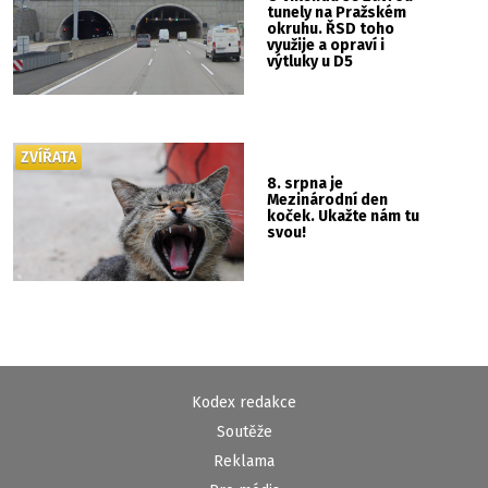
tunely na Pražském
okruhu. ŘSD toho
využije a opraví i
výtluky u D5
ZVÍŘATA
8. srpna je
Mezinárodní den
koček. Ukažte nám tu
svou!
Kodex redakce
Soutěže
Reklama