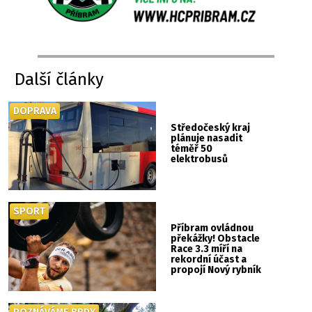
Další články
DOPRAVA
Středočeský kraj
plánuje nasadit
téměř 50
elektrobusů
SPORT
Příbram ovládnou
překážky! Obstacle
Race 3.3 míří na
rekordní účast a
propojí Nový rybník
se Svatou Horou