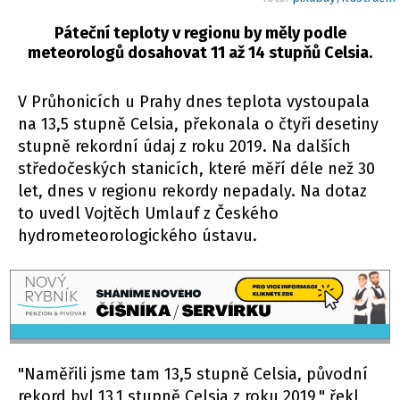
Páteční teploty v regionu by měly podle
meteorologů dosahovat 11 až 14 stupňů Celsia.
V Průhonicích u Prahy dnes teplota vystoupala
na 13,5 stupně Celsia, překonala o čtyři desetiny
stupně rekordní údaj z roku 2019. Na dalších
středočeských stanicích, které měří déle než 30
let, dnes v regionu rekordy nepadaly. Na dotaz
to uvedl Vojtěch Umlauf z Českého
hydrometeorologického ústavu.
"Naměřili jsme tam 13,5 stupně Celsia, původní
rekord byl 13,1 stupně Celsia z roku 2019," řekl