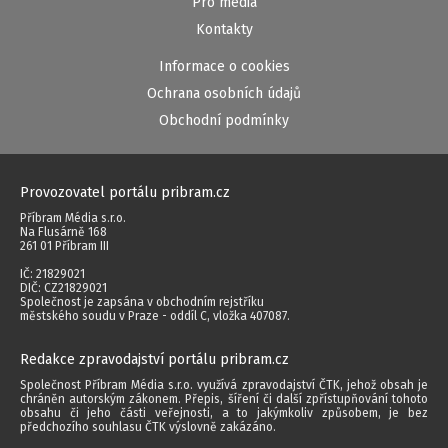
Pro média
Kontakty
Informace o cookies
Ochrana osobních údajů
Obchodní podmínky
Provozovatel portálu pribram.cz
Příbram Média s.r.o.
Na Flusárně 168
261 01 Příbram III
IČ: 21829021
DIČ: CZ21829021
Společnost je zapsána v obchodním rejstříku
městského soudu v Praze - oddíl C, vložka 407087.
Redakce zpravodajství portálu pribram.cz
Společnost Příbram Média s.r.o. využívá zpravodajství ČTK, jehož obsah je
chráněn autorským zákonem. Přepis, šíření či další zpřístupňování tohoto
obsahu či jeho části veřejnosti, a to jakýmkoliv způsobem, je bez
předchozího souhlasu ČTK výslovně zakázáno.