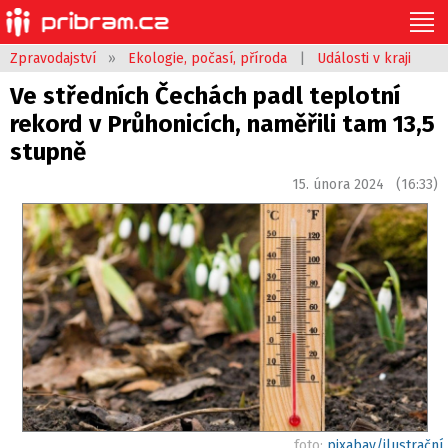
Zpravodajství
»
Ekologie, počasí, příroda
|
Události v kraji
Ve středních Čechách padl teplotní
rekord v Průhonicích, naměřili tam 13,5
stupně
15. února 2024 (16:33)
foto:
pixabay/ilustrační