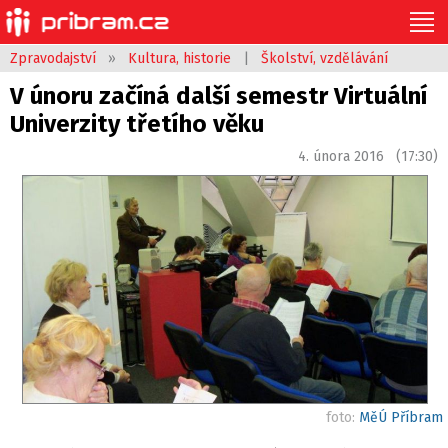
Zpravodajství
»
Kultura, historie
|
Školství, vzdělávání
V únoru začíná další semestr Virtuální
Univerzity třetího věku
4. února 2016 (17:30)
foto:
MěÚ Příbram