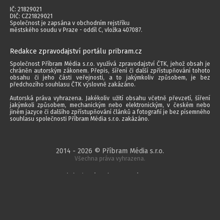
IČ: 21829021
DIČ: CZ21829021
Společnost je zapsána v obchodním rejstříku
městského soudu v Praze - oddíl C, vložka 407087.
Redakce zpravodajství portálu pribram.cz
Společnost Příbram Média s.r.o. využívá zpravodajství ČTK, jehož obsah je
chráněn autorským zákonem. Přepis, šíření či další zpřístupňování tohoto
obsahu či jeho části veřejnosti, a to jakýmkoliv způsobem, je bez
předchozího souhlasu ČTK výslovně zakázáno.
Autorská práva vyhrazena. Jakékoliv užití obsahu včetně převzetí, šíření
jakýmkoli způsobem, mechanickým nebo elektronickým, v českém nebo
jiném jazyce či dalšího zpřístupňování článků a fotografií je bez písemného
souhlasu společnosti Příbram Média s.r.o. zakázáno.
2014 - 2026 © Příbram Média s.r.o.
Všechna práva vyhrazena.
webdesign | websystem | KAO.cz