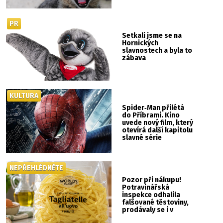
PR
Setkali jsme se na
Hornických
slavnostech a byla to
zábava
KULTURA
Spider‑Man přilétá
do Příbrami. Kino
uvede nový film, který
otevírá další kapitolu
slavné série
NEPŘEHLÉDNĚTE
Pozor při nákupu!
Potravinářská
inspekce odhalila
falšované těstoviny,
prodávaly se i v
Albertu