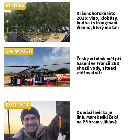
KULTURA
Krásnohorské léto
2026: víno, klobásy,
hudba i strongmani.
Víkend, který má tah
ZAJÍMAVOSTI
Český vrtulník měl při
hašení ve Francii 263
shozů vody, situaci
ztěžoval vítr
ROZHOVOR
Domácí lavička je
jiná. Marek Nikl čeká
na Příbram v Jihlavě