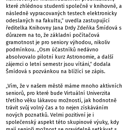
které zhlédnou studenti společně v knihovně, a
následně vypracovaných testech elektronicky
odeslaných na fakultu,“ uvedla zastupující
ředitelka Knihovny Jana Drdy Zdeňka Šmídová s
důrazem na to, že základní počítačová
gramotnost je pro seniory výhodou, nikoliv
podmínkou. „Osm účastníků nedávno
absolvovalo pilotní kurz Astronomie, a další
zájemci o letní semestr jsou vítáni,“ dodala
Šmídová s pozvánkou na blížící se zápis.
„Vím, že v našem městě máme mnoho aktivních
seniorů, pro které bude Virtuální Univerzita
třetího věku lákavou možností, jak hodnotně
trávit svůj volný čas a to nejen získáváním
nových poznatků. Velmi pozitivní je i
společenský aspekt této skupinové výuky, kdy
mají senioři možnost se pravidelně setkávat s