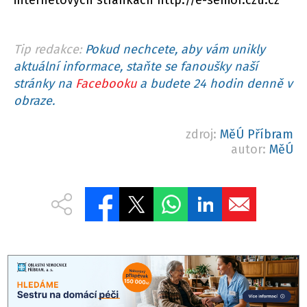
internetových stránkách http://e-senior.czu.cz
Tip redakce:
Pokud nechcete, aby vám unikly
aktuální informace, staňte se fanoušky naší
stránky na
Facebooku
a budete 24 hodin denně v
obraze.
zdroj:
MěÚ Příbram
autor:
MěÚ