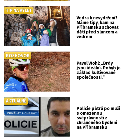
TIP NA VÝLET
Vedra k nevydržení?
Máme tipy, kam na
Příbramsku schovat
děti před sluncem a
vedrem
ROZHOVOR
Pavel Wohl: „Brdy
jsou ideální. Pohyb je
základ kultivované
společnosti.“
AKTUÁLNĚ
Policie pátrá po muži
s omezenou
svéprávností z
chráněného bydlení
na Příbramsku