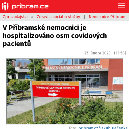
Zpravodajství
»
Zdraví a sociální služby
|
Nemocnice Příbram
V Příbramské nemocnici je
hospitalizováno osm covidových
pacientů
25. února 2023 (11:58)
foto:
pribram.cz/Jakub Pečenka