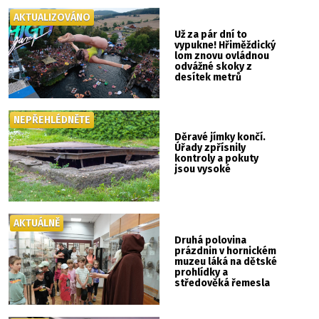
AKTUALIZOVÁNO
Už za pár dní to
vypukne! Hřiměždický
lom znovu ovládnou
odvážné skoky z
desítek metrů
NEPŘEHLÉDNĚTE
Děravé jímky končí.
Úřady zpřísnily
kontroly a pokuty
jsou vysoké
AKTUÁLNĚ
Druhá polovina
prázdnin v hornickém
muzeu láká na dětské
prohlídky a
středověká řemesla