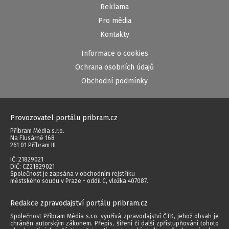
Reklama
Pro média
Kontakty
Informace o cookies
Ochrana osobních údajů
Obchodní podmínky
Provozovatel portálu pribram.cz
Příbram Média s.r.o.
Na Flusárně 168
261 01 Příbram III
IČ: 21829021
DIČ: CZ21829021
Společnost je zapsána v obchodním rejstříku
městského soudu v Praze - oddíl C, vložka 407087.
Redakce zpravodajství portálu pribram.cz
Společnost Příbram Média s.r.o. využívá zpravodajství ČTK, jehož obsah je
chráněn autorským zákonem. Přepis, šíření či další zpřístupňování tohoto