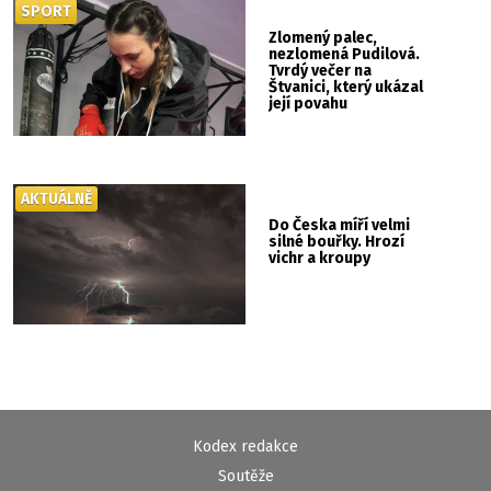
SPORT
Zlomený palec,
nezlomená Pudilová.
Tvrdý večer na
Štvanici, který ukázal
její povahu
AKTUÁLNĚ
Do Česka míří velmi
silné bouřky. Hrozí
vichr a kroupy
Kodex redakce
Soutěže