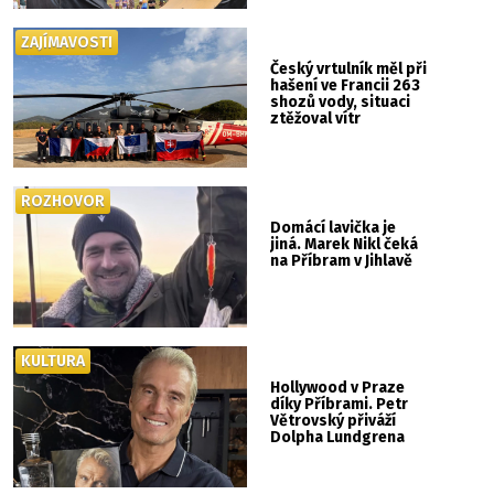
ZAJÍMAVOSTI
Český vrtulník měl při
hašení ve Francii 263
shozů vody, situaci
ztěžoval vítr
ROZHOVOR
Domácí lavička je
jiná. Marek Nikl čeká
na Příbram v Jihlavě
KULTURA
Hollywood v Praze
díky Příbrami. Petr
Větrovský přiváží
Dolpha Lundgrena