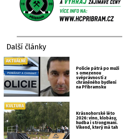
Další články
AKTUÁLNĚ
Policie pátrá po muži
s omezenou
svéprávností z
chráněného bydlení
na Příbramsku
KULTURA
Krásnohorské léto
2026: víno, klobásy,
hudba i strongmani.
Víkend, který má tah