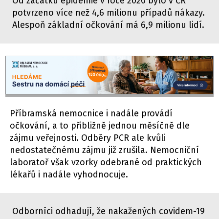
Od začátku epidemie v roce 2020 bylo v ČR
potvrzeno více než 4,6 milionu případů nákazy.
Alespoň základní očkování má 6,9 milionu lidí.
Příbramská nemocnice i nadále provádí
očkování, a to přibližně jednou měsíčně dle
zájmu veřejnosti. Odběry PCR ale kvůli
nedostatečnému zájmu již zrušila. Nemocniční
laboratoř však vzorky odebrané od praktických
lékařů i nadále vyhodnocuje.
Odborníci odhadují, že nakažených covidem-19