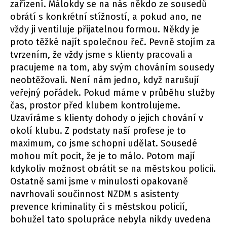
zařízení. Málokdy se na nás někdo ze sousedů
obrátí s konkrétní stížností, a pokud ano, ne
vždy ji ventiluje přijatelnou formou. Někdy je
proto těžké najít společnou řeč. Pevně stojím za
tvrzením, že vždy jsme s klienty pracovali a
pracujeme na tom, aby svým chováním sousedy
neobtěžovali. Není nám jedno, když narušují
veřejný pořádek. Pokud máme v průběhu služby
čas, prostor před klubem kontrolujeme.
Uzavíráme s klienty dohody o jejich chování v
okolí klubu. Z podstaty naší profese je to
maximum, co jsme schopni udělat. Sousedé
mohou mít pocit, že je to málo. Potom mají
kdykoliv možnost obrátit se na městskou policii.
Ostatně sami jsme v minulosti opakovaně
navrhovali součinnost NZDM s asistenty
prevence kriminality či s městskou policií,
bohužel tato spolupráce nebyla nikdy uvedena