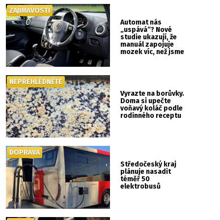
ZAJÍMAVOSTI
Automat nás
„uspává“? Nové
studie ukazují, že
manuál zapojuje
mozek víc, než jsme
si mysleli
NEPŘEHLÉDNĚTE
Vyrazte na borůvky.
Doma si upečte
voňavý koláč podle
rodinného receptu
DOPRAVA
Středočeský kraj
plánuje nasadit
téměř 50
elektrobusů