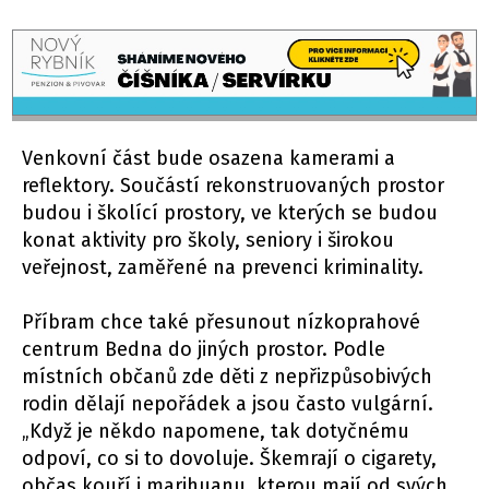
Venkovní část bude osazena kamerami a
reflektory. Součástí rekonstruovaných prostor
budou i školící prostory, ve kterých se budou
konat aktivity pro školy, seniory i širokou
veřejnost, zaměřené na prevenci kriminality.
Příbram chce také přesunout nízkoprahové
centrum Bedna do jiných prostor. Podle
místních občanů zde děti z nepřizpůsobivých
rodin dělají nepořádek a jsou často vulgární.
„Když je někdo napomene, tak dotyčnému
odpoví, co si to dovoluje. Škemrají o cigarety,
občas kouří i marihuanu, kterou mají od svých