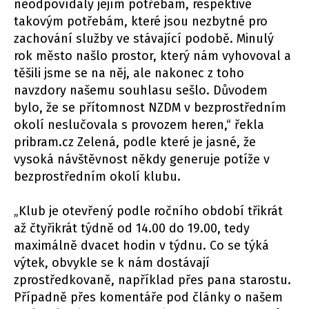
neodpovídaly jejím potřebám, respektive
takovým potřebám, které jsou nezbytné pro
zachování služby ve stávající podobě. Minulý
rok město našlo prostor, který nám vyhovoval a
těšili jsme se na něj, ale nakonec z toho
navzdory našemu souhlasu sešlo. Důvodem
bylo, že se přítomnost NZDM v bezprostředním
okolí neslučovala s provozem heren,“ řekla
pribram.cz Zelená, podle které je jasné, že
vysoká návštěvnost někdy generuje potíže v
bezprostředním okolí klubu.
„Klub je otevřený podle ročního období třikrát
až čtyřikrát týdně od 14.00 do 19.00, tedy
maximálně dvacet hodin v týdnu. Co se týká
výtek, obvykle se k nám dostávají
zprostředkovaně, například přes pana starostu.
Případně přes komentáře pod články o našem