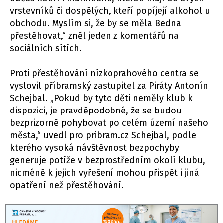
vrstevníků či dospělých, kteří popíjejí alkohol u
obchodu. Myslím si, že by se měla Bedna
přestěhovat,“ zněl jeden z komentářů na
sociálních sítích.
Proti přestěhování nízkoprahového centra se
vyslovil příbramský zastupitel za Piráty Antonín
Schejbal. „Pokud by tyto děti neměly klub k
dispozici, je pravděpodobné, že se budou
bezprizorně pohybovat po celém území našeho
města,“ uvedl pro pribram.cz Schejbal, podle
kterého vysoká návštěvnost bezpochyby
generuje potíže v bezprostředním okolí klubu,
nicméně k jejich vyřešení mohou přispět i jiná
opatření než přestěhování.