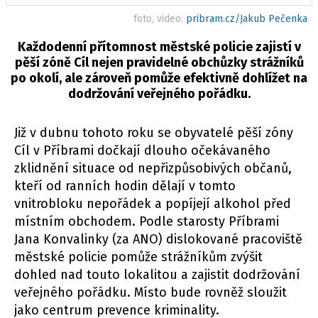
foto, video:
pribram.cz/Jakub Pečenka
Každodenní přítomnost městské policie zajistí v
pěší zóně Cíl nejen pravidelné obchůzky strážníků
po okolí, ale zároveň pomůže efektivně dohlížet na
dodržování veřejného pořádku.
Již v dubnu tohoto roku se obyvatelé pěší zóny
Cíl v Příbrami dočkají dlouho očekávaného
zklidnění situace od nepřizpůsobivých občanů,
kteří od ranních hodin dělají v tomto
vnitrobloku nepořádek a popíjejí alkohol před
místním obchodem. Podle starosty Příbrami
Jana Konvalinky (za ANO) dislokované pracoviště
městské policie pomůže strážníkům zvýšit
dohled nad touto lokalitou a zajistit dodržování
veřejného pořádku. Místo bude rovněž sloužit
jako centrum prevence kriminality.