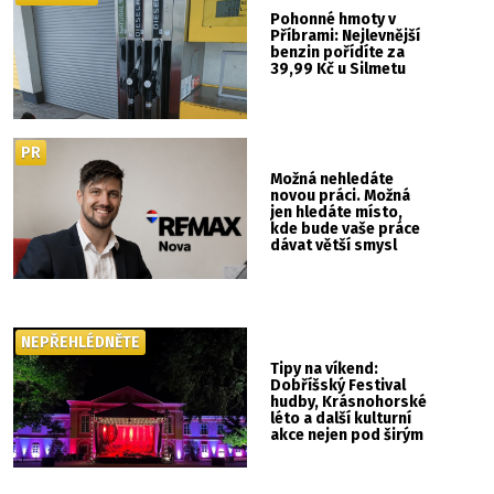
Pohonné hmoty v
Příbrami: Nejlevnější
benzin pořídíte za
39,99 Kč u Silmetu
PR
Možná nehledáte
novou práci. Možná
jen hledáte místo,
kde bude vaše práce
dávat větší smysl
NEPŘEHLÉDNĚTE
Tipy na víkend:
Dobříšský Festival
hudby, Krásnohorské
léto a další kulturní
akce nejen pod širým
nebem