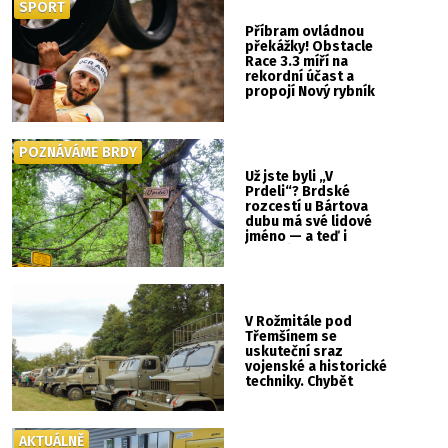
SPORT
Příbram ovládnou
překážky! Obstacle
Race 3.3 míří na
rekordní účast a
propojí Nový rybník
se Svatou Horou
POZNÁVÁME BRDY
Už jste byli „V
Prdeli“? Brdské
rozcestí u Bártova
dubu má své lidové
jméno — a teď i
vlastní cedulku
V Rožmitále pod
Třemšínem se
uskuteční sraz
vojenské a historické
techniky. Chybět
nebude kaskadérská
show ani hudba
AKTUÁLNĚ