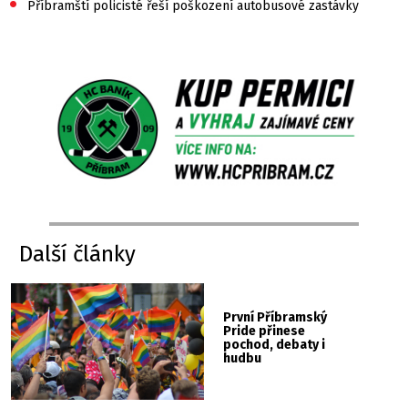
•
Příbramští policisté řeší poškození autobusové zastávky
Další články
První Příbramský
Pride přinese
pochod, debaty i
hudbu