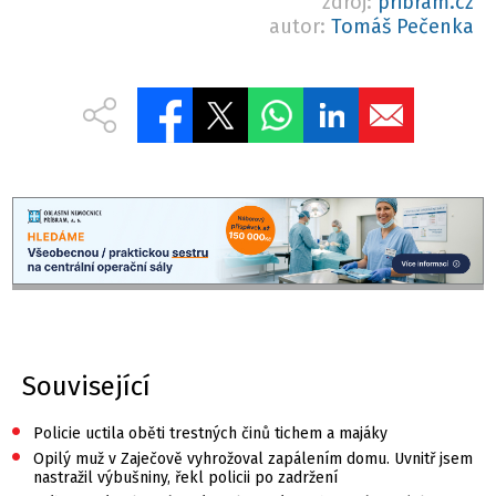
zdroj:
pribram.cz
autor:
Tomáš Pečenka
Související
•
Policie uctila oběti trestných činů tichem a majáky
•
Opilý muž v Zaječově vyhrožoval zapálením domu. Uvnitř jsem
nastražil výbušniny, řekl policii po zadržení