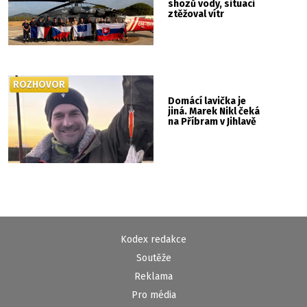
shozů vody, situaci
ztěžoval vítr
ROZHOVOR
Domácí lavička je
jiná. Marek Nikl čeká
na Příbram v Jihlavě
Kodex redakce
Soutěže
Reklama
Pro média