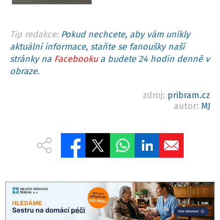
Tip redakce:
Pokud nechcete, aby vám unikly
aktuální informace, staňte se fanoušky naší
stránky na
Facebooku
a budete 24 hodin denně v
obraze.
zdroj:
pribram.cz
autor:
MJ