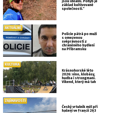
jsou ideální. Pohyb je
základ kultivované
společnosti.“
AKTUÁLNĚ
Policie pátrá po muži
s omezenou
svéprávností z
chráněného bydlení
na Příbramsku
KULTURA
Krásnohorské léto
2026: víno, klobásy,
hudba i strongmani.
Víkend, který má tah
ZAJÍMAVOSTI
Český vrtulník měl při
hašení ve Francii 263