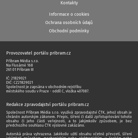
Kontakty
Informace o cookies
Ochrana osobních údajů
Obchodní podmínky
Provozovatel portálu pribram.cz
Příbram Média s.r.o.
Na Flusárně 168
261 01 Příbram III
IČ: 21829021
DIČ: CZ21829021
Společnost je zapsána v obchodním rejstříku
městského soudu v Praze - oddíl C, vložka 407087.
Redakce zpravodajství portálu pribram.cz
Společnost Příbram Média s.r.o. využívá zpravodajství ČTK, jehož obsah je
chráněn autorským zákonem. Přepis, šíření či další zpřístupňování tohoto
obsahu či jeho části veřejnosti, a to jakýmkoliv způsobem, je bez
předchozího souhlasu ČTK výslovně zakázáno.
Autorská práva vyhrazena. Jakékoliv užití obsahu včetně převzetí, šíření