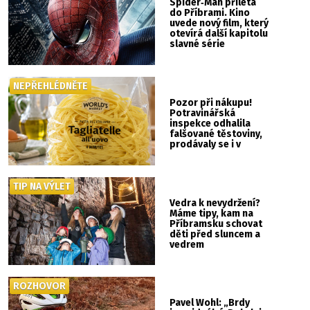
Spider‑Man přilétá
do Příbrami. Kino
uvede nový film, který
otevírá další kapitolu
slavné série
NEPŘEHLÉDNĚTE
Pozor při nákupu!
Potravinářská
inspekce odhalila
falšované těstoviny,
prodávaly se i v
Albertu
TIP NA VÝLET
Vedra k nevydržení?
Máme tipy, kam na
Příbramsku schovat
děti před sluncem a
vedrem
ROZHOVOR
Pavel Wohl: „Brdy