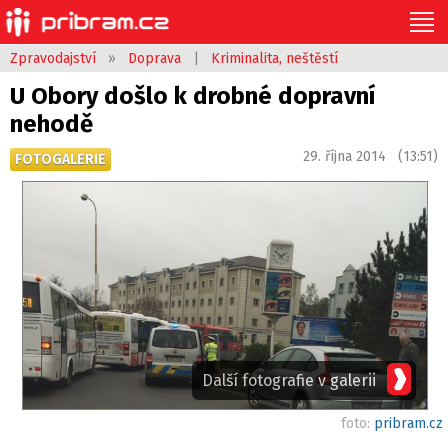
Zpravodajství
»
Doprava
|
Kriminalita, neštěstí
U Obory došlo k drobné dopravní
nehodě
29. října 2014 (13:51)
FOTOGALERIE
Další fotografie v galerii
foto:
pribram.cz