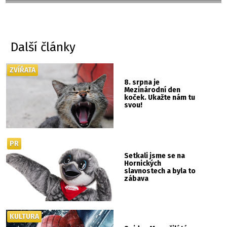
Další články
ZVÍŘATA
8. srpna je
Mezinárodní den
koček. Ukažte nám tu
svou!
PR
Setkali jsme se na
Hornických
slavnostech a byla to
zábava
KULTURA