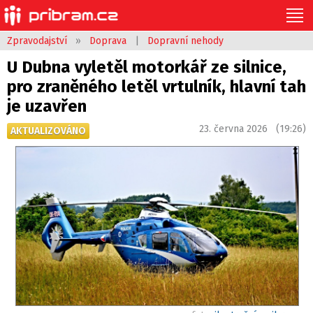
Zpravodajství
»
Doprava
|
Dopravní nehody
U Dubna vyletěl motorkář ze silnice,
pro zraněného letěl vrtulník, hlavní tah
je uzavřen
23. června 2026 (19:26)
AKTUALIZOVÁNO