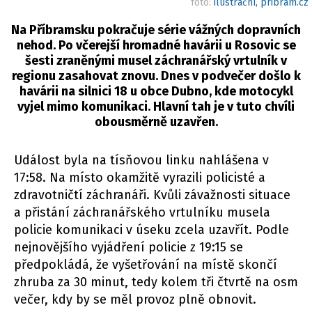
foto:
ilustrační, pribram.cz
Na Příbramsku pokračuje série vážných dopravních
nehod. Po včerejší hromadné havárii u Rosovic se
šesti zraněnými musel záchranářský vrtulník v
regionu zasahovat znovu. Dnes v podvečer došlo k
havárii na silnici 18 u obce Dubno, kde motocykl
vyjel mimo komunikaci. Hlavní tah je v tuto chvíli
obousměrně uzavřen.
Událost byla na tísňovou linku nahlášena v
17:58. Na místo okamžitě vyrazili policisté a
zdravotničtí záchranáři. Kvůli závažnosti situace
a přistání záchranářského vrtulníku musela
policie komunikaci v úseku zcela uzavřít. Podle
nejnovějšího vyjádření policie z 19:15 se
předpokládá, že vyšetřování na místě skončí
zhruba za 30 minut, tedy kolem tři čtvrtě na osm
večer, kdy by se měl provoz plně obnovit.