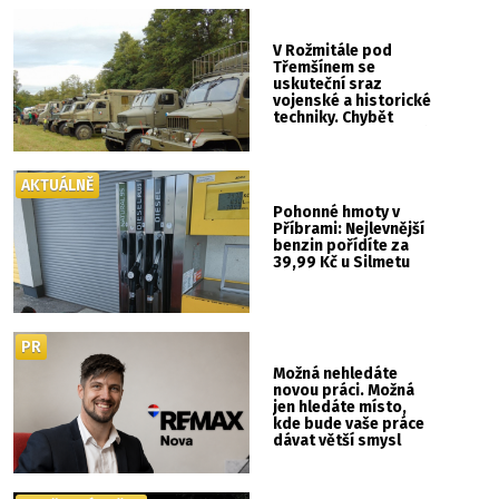
V Rožmitále pod
Třemšínem se
uskuteční sraz
vojenské a historické
techniky. Chybět
nebude kaskadérská
show ani hudba
AKTUÁLNĚ
Pohonné hmoty v
Příbrami: Nejlevnější
benzin pořídíte za
39,99 Kč u Silmetu
PR
Možná nehledáte
novou práci. Možná
jen hledáte místo,
kde bude vaše práce
dávat větší smysl