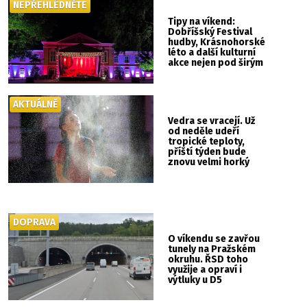
NEPŘEHLÉDNĚTE
Tipy na víkend:
Dobříšský Festival
hudby, Krásnohorské
léto a další kulturní
akce nejen pod širým
nebem
AKTUÁLNĚ
Vedra se vracejí. Už
od neděle udeří
tropické teploty,
příští týden bude
znovu velmi horký
DOPRAVA
O víkendu se zavřou
tunely na Pražském
okruhu. ŘSD toho
využije a opraví i
výtluky u D5