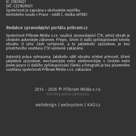
IČ: 21829021
DIČ: CZ21829021
Společnost je zapsána v obchodním rejstříku
městského soudu v Praze - oddíl C, vložka 407087.
Redakce zpravodajství portálu pribram.cz
Společnost Příbram Média s.r.o. využívá zpravodajství ČTK, jehož obsah je
chráněn autorským zákonem. Přepis, šíření či další zpřístupňování tohoto
obsahu či jeho části veřejnosti, a to jakýmkoliv způsobem, je bez
předchozího souhlasu ČTK výslovně zakázáno.
Autorská práva vyhrazena. Jakékoliv užití obsahu včetně převzetí, šíření
jakýmkoli způsobem, mechanickým nebo elektronickým, v českém nebo
jiném jazyce či dalšího zpřístupňování článků a fotografií je bez písemného
souhlasu společnosti Příbram Média s.r.o. zakázáno.
2014 - 2026 © Příbram Média s.r.o.
Všechna práva vyhrazena.
webdesign | websystem | KAO.cz