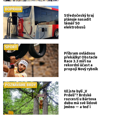
DOPRAVA
Středočeský kraj
plánuje nasadit
téměř 50
elektrobusů
SPORT
Příbram ovládnou
překážky! Obstacle
Race 3.3 míří na
rekordní účast a
propojí Nový rybník
se Svatou Horou
POZNÁVÁME BRDY
Už jste byli „V
Prdeli“? Brdské
rozcestí u Bártova
dubu má své lidové
jméno — a teď i
vlastní cedulku