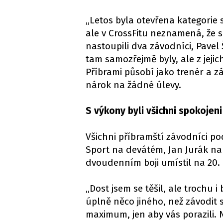
„Letos byla otevřena kategorie 
ale v CrossFitu neznamená, že se 
nastoupili dva závodníci, Pavel 
tam samozřejmě byly, ale z jejic
Příbrami působí jako trenér a z
nárok na žádné úlevy.
S výkony byli všichni spokojeni
Všichni příbramští závodníci pod
Sport na devátém, Jan Jurák na 
dvoudenním boji umístil na 20. 
„Dost jsem se těšil, ale trochu 
úplně něco jiného, než závodit s
maximum, jen aby vás porazili. 