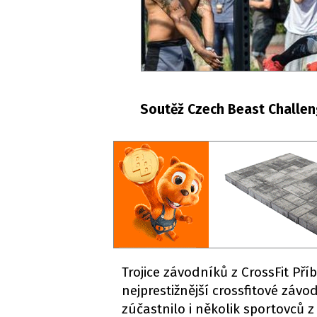
Soutěž Czech Beast Challeng
Trojice závodníků z CrossFit Pří
nejprestižnější crossfitové záv
zúčastnilo i několik sportovců 