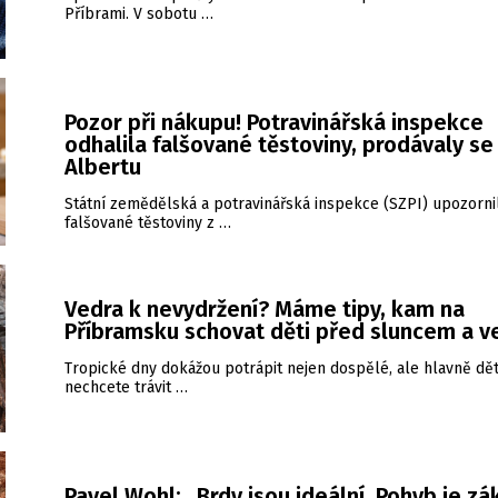
Příbrami. V sobotu …
Pozor při nákupu! Potravinářská inspekce
odhalila falšované těstoviny, prodávaly se 
Albertu
Státní zemědělská a potravinářská inspekce (SZPI) upozorni
falšované těstoviny z …
Vedra k nevydržení? Máme tipy, kam na
Příbramsku schovat děti před sluncem a 
Tropické dny dokážou potrápit nejen dospělé, ale hlavně dět
nechcete trávit …
Pavel Wohl: „Brdy jsou ideální. Pohyb je zá