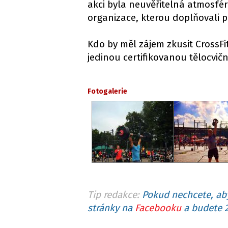
akci byla neuvěřitelná atmosfér
organizace, kterou doplňovali p
Kdo by měl zájem zkusit CrossFi
jedinou certifikovanou tělocvič
Fotogalerie
Tip redakce:
Pokud nechcete, aby
stránky na
Facebooku
a budete 2