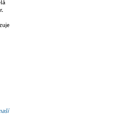
ělá
r.
zuje
naší