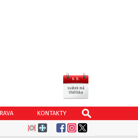
6. 8.
svátek má
Oldřiška
RAVA
KONTAKTY