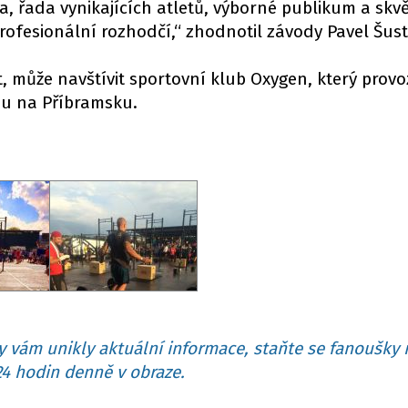
a, řada vynikajících atletů, výborné publikum a skv
rofesionální rozhodčí,“ zhodnotil závody Pavel Šust
t, může navštívit sportovní klub Oxygen, který provo
nu na Příbramsku.
 vám unikly aktuální informace, staňte se fanoušky 
4 hodin denně v obraze.