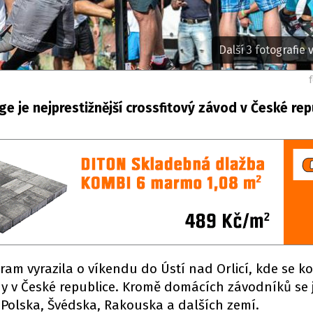
Další 3 fotografie v
e je nejprestižnější crossfitový závod v České rep
bram vyrazila o víkendu do Ústí nad Orlicí, kde se k
ody v České republice. Kromě domácích závodníků se 
z Polska, Švédska, Rakouska a dalších zemí.