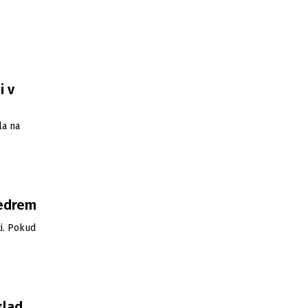
i v
la na
vedrem
i. Pokud
klad