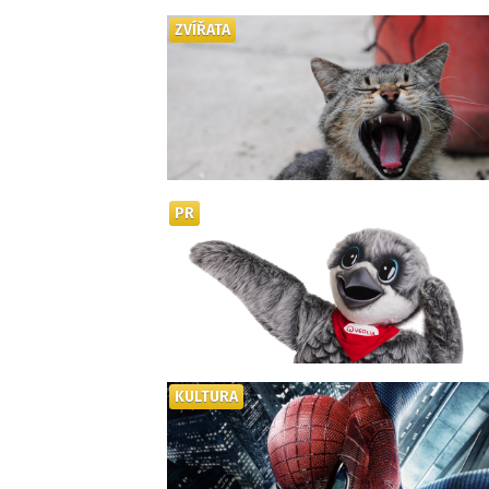
ZVÍŘATA
PR
KULTURA