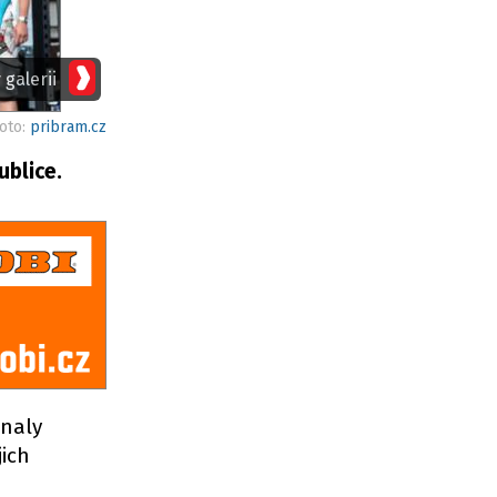
 galerii
foto:
pribram.cz
ublice.
onaly
jich