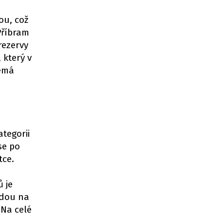
ou, což
 Příbram
rezervy
 který v
nemá
ategorii
se po
tce.
ů je
jedou na
 Na celé