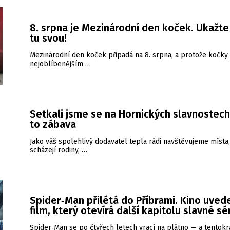
8. srpna je Mezinárodní den koček. Ukažt
tu svou!
Mezinárodní den koček připadá na 8. srpna, a protože kočky 
nejoblíbenějším …
Setkali jsme se na Hornických slavnostech
to zábava
Jako váš spolehlivý dodavatel tepla rádi navštěvujeme místa
scházejí rodiny, …
Spider‑Man přilétá do Příbrami. Kino uved
film, který otevírá další kapitolu slavné sé
Spider‑Man se po čtyřech letech vrací na plátno — a tentokrá