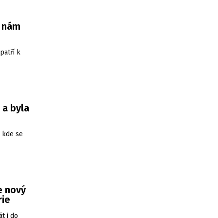
e nám
patří k
 a byla
, kde se
e nový
rie
t i do