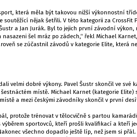
sport, která měla být takovou nižší výkonnostní tříd
soutěžící nějak šetřili. V této kategorii za CrossFit
Šustr a Jan Jurák. Byl to jejich první závodní výkon, 
h nasazeni šel mráz po zádech,“ řekl Michael Karnet,
ároveň se zúčastnil závodů v kategorie Elite, která 
ali velmi dobré výkony. Pavel Šustr skončil ve své k
šestnáctém místě. Michael Karnet (kategorie Elite) 
místě a mezi českými závodníky skončil v první desí
i bál, protože trénovat v tělocvičně s partou kamarád
 výběrem sportovců, kteří prošli kvalifikací a kteří 
Nakonec všechno dopadlo ještě líp, než jsem si přál.