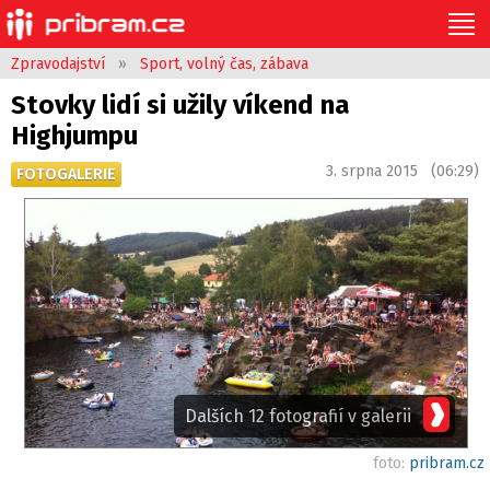
Zpravodajství
»
Sport, volný čas, zábava
Stovky lidí si užily víkend na
Highjumpu
3. srpna 2015 (06:29)
FOTOGALERIE
Dalších 12 fotografií v galerii
foto:
pribram.cz