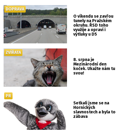
DOPRAVA
O víkendu se zavřou
tunely na Pražském
okruhu. ŘSD toho
využije a opraví i
výtluky u D5
ZVÍŘATA
8. srpna je
Mezinárodní den
koček. Ukažte nám tu
svou!
PR
Setkali jsme se na
Hornických
slavnostech a byla to
zábava