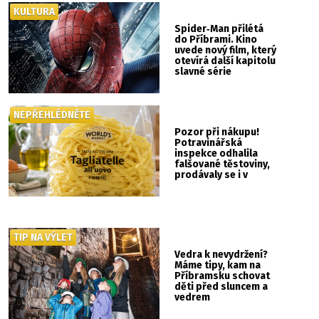
KULTURA
Spider‑Man přilétá
do Příbrami. Kino
uvede nový film, který
otevírá další kapitolu
slavné série
NEPŘEHLÉDNĚTE
Pozor při nákupu!
Potravinářská
inspekce odhalila
falšované těstoviny,
prodávaly se i v
Albertu
TIP NA VÝLET
Vedra k nevydržení?
Máme tipy, kam na
Příbramsku schovat
děti před sluncem a
vedrem