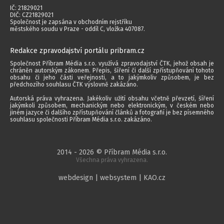
IČ: 21829021
DIČ: CZ21829021
Společnost je zapsána v obchodním rejstříku
městského soudu v Praze - oddíl C, vložka 407087.
Redakce zpravodajství portálu pribram.cz
Společnost Příbram Média s.r.o. využívá zpravodajství ČTK, jehož obsah je
chráněn autorským zákonem. Přepis, šíření či další zpřístupňování tohoto
obsahu či jeho části veřejnosti, a to jakýmkoliv způsobem, je bez
předchozího souhlasu ČTK výslovně zakázáno.
Autorská práva vyhrazena. Jakékoliv užití obsahu včetně převzetí, šíření
jakýmkoli způsobem, mechanickým nebo elektronickým, v českém nebo
jiném jazyce či dalšího zpřístupňování článků a fotografií je bez písemného
souhlasu společnosti Příbram Média s.r.o. zakázáno.
2014 - 2026 © Příbram Média s.r.o.
Všechna práva vyhrazena.
webdesign | websystem | KAO.cz