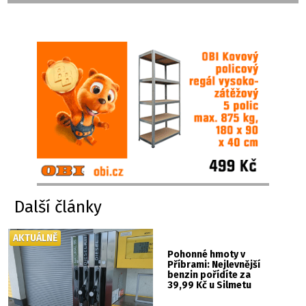
Další články
AKTUÁLNĚ
Pohonné hmoty v
Příbrami: Nejlevnější
benzin pořídíte za
39,99 Kč u Silmetu