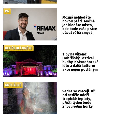
PR
Možná nehledáte
novou práci. Možná
jen hledáte místo,
kde bude vaše práce
dávat větší smysl
NEPŘEHLÉDNĚTE
Tipy na víkend:
Dobříšský Festival
hudby, Krásnohorské
léto a další kulturní
akce nejen pod širým
nebem
AKTUÁLNĚ
Vedra se vracejí. Už
od neděle udeří
tropické teploty,
příští týden bude
znovu velmi horký