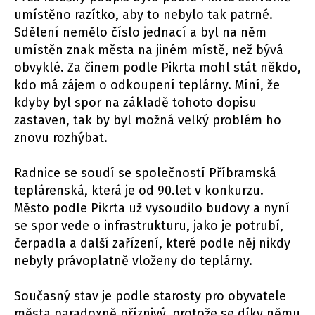
umístěno razítko, aby to nebylo tak patrné.
Sdělení nemělo číslo jednací a byl na něm
umístěn znak města na jiném místě, než bývá
obvyklé. Za činem podle Pikrta mohl stát někdo,
kdo má zájem o odkoupení teplárny. Míní, že
kdyby byl spor na základě tohoto dopisu
zastaven, tak by byl možná velký problém ho
znovu rozhýbat.
Radnice se soudí se společností Příbramská
teplárenská, která je od 90.let v konkurzu.
Město podle Pikrta už vysoudilo budovy a nyní
se spor vede o infrastrukturu, jako je potrubí,
čerpadla a další zařízení, které podle něj nikdy
nebyly právoplatně vloženy do teplárny.
Současný stav je podle starosty pro obyvatele
města paradoxně příznivý, protože se díky němu