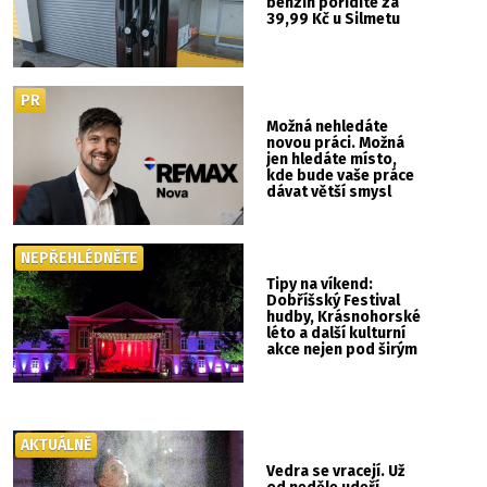
benzin pořídíte za
39,99 Kč u Silmetu
PR
Možná nehledáte
novou práci. Možná
jen hledáte místo,
kde bude vaše práce
dávat větší smysl
NEPŘEHLÉDNĚTE
Tipy na víkend:
Dobříšský Festival
hudby, Krásnohorské
léto a další kulturní
akce nejen pod širým
nebem
AKTUÁLNĚ
Vedra se vracejí. Už