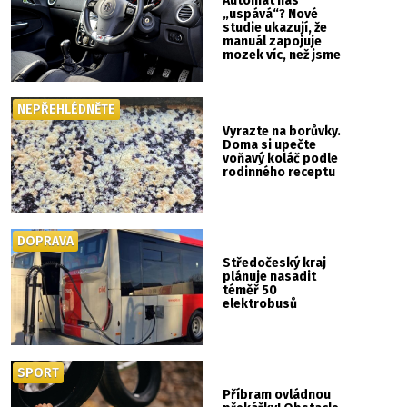
Automat nás
„uspává“? Nové
studie ukazují, že
manuál zapojuje
mozek víc, než jsme
si mysleli
NEPŘEHLÉDNĚTE
Vyrazte na borůvky.
Doma si upečte
voňavý koláč podle
rodinného receptu
DOPRAVA
Středočeský kraj
plánuje nasadit
téměř 50
elektrobusů
SPORT
Příbram ovládnou