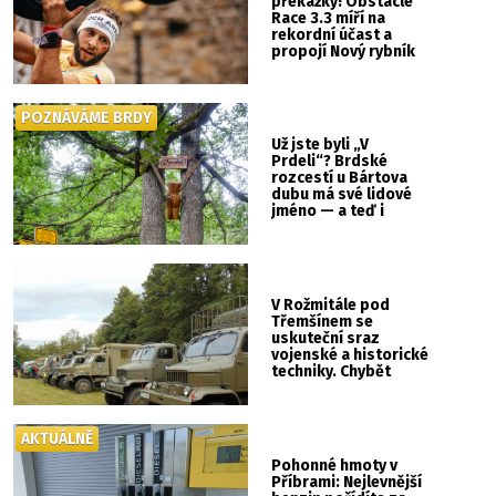
překážky! Obstacle
Race 3.3 míří na
rekordní účast a
propojí Nový rybník
se Svatou Horou
POZNÁVÁME BRDY
Už jste byli „V
Prdeli“? Brdské
rozcestí u Bártova
dubu má své lidové
jméno — a teď i
vlastní cedulku
V Rožmitále pod
Třemšínem se
uskuteční sraz
vojenské a historické
techniky. Chybět
nebude kaskadérská
show ani hudba
AKTUÁLNĚ
Pohonné hmoty v
Příbrami: Nejlevnější