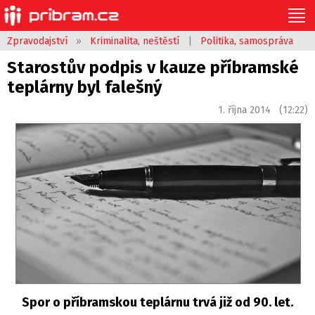
Zpravodajství
»
Kriminalita, neštěstí
|
Politika, samospráva
Starostův podpis v kauze příbramské
teplárny byl falešný
1. října 2014 (12:22)
Spor o příbramskou teplárnu trvá již od 90. let.