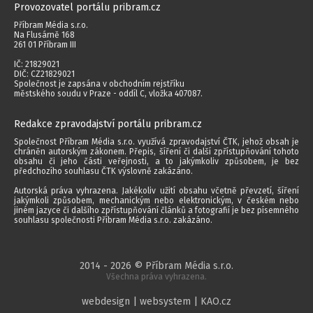
Provozovatel portálu pribram.cz
Příbram Média s.r.o.
Na Flusárně 168
261 01 Příbram III
IČ: 21829021
DIČ: CZ21829021
Společnost je zapsána v obchodním rejstříku
městského soudu v Praze - oddíl C, vložka 407087.
Redakce zpravodajství portálu pribram.cz
Společnost Příbram Média s.r.o. využívá zpravodajství ČTK, jehož obsah je
chráněn autorským zákonem. Přepis, šíření či další zpřístupňování tohoto
obsahu či jeho části veřejnosti, a to jakýmkoliv způsobem, je bez
předchozího souhlasu ČTK výslovně zakázáno.
Autorská práva vyhrazena. Jakékoliv užití obsahu včetně převzetí, šíření
jakýmkoli způsobem, mechanickým nebo elektronickým, v českém nebo
jiném jazyce či dalšího zpřístupňování článků a fotografií je bez písemného
souhlasu společnosti Příbram Média s.r.o. zakázáno.
2014 - 2026 © Příbram Média s.r.o.
Všechna práva vyhrazena.
webdesign | websystem | KAO.cz