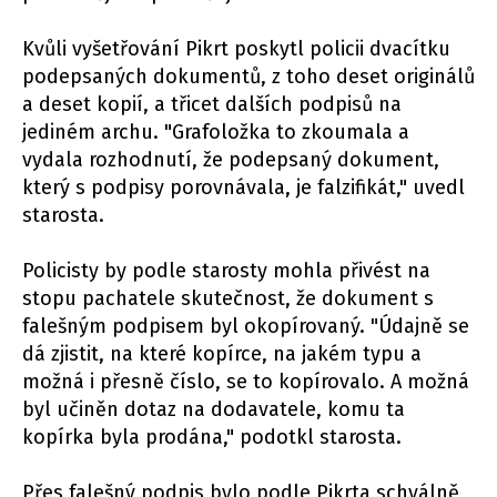
Kvůli vyšetřování Pikrt poskytl policii dvacítku
podepsaných dokumentů, z toho deset originálů
a deset kopií, a třicet dalších podpisů na
jediném archu. "Grafoložka to zkoumala a
vydala rozhodnutí, že podepsaný dokument,
který s podpisy porovnávala, je falzifikát," uvedl
starosta.
Policisty by podle starosty mohla přivést na
stopu pachatele skutečnost, že dokument s
falešným podpisem byl okopírovaný. "Údajně se
dá zjistit, na které kopírce, na jakém typu a
možná i přesně číslo, se to kopírovalo. A možná
byl učiněn dotaz na dodavatele, komu ta
kopírka byla prodána," podotkl starosta.
Přes falešný podpis bylo podle Pikrta schválně