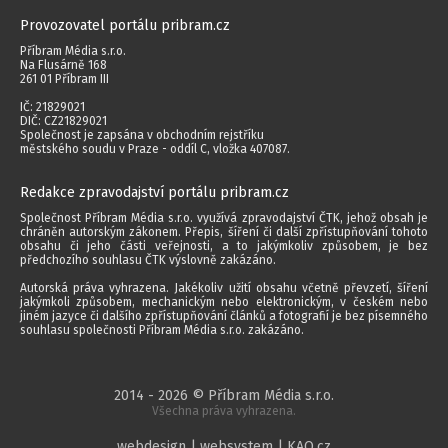
Provozovatel portálu pribram.cz
Příbram Média s.r.o.
Na Flusárně 168
261 01 Příbram III
IČ: 21829021
DIČ: CZ21829021
Společnost je zapsána v obchodním rejstříku
městského soudu v Praze - oddíl C, vložka 407087.
Redakce zpravodajství portálu pribram.cz
Společnost Příbram Média s.r.o. využívá zpravodajství ČTK, jehož obsah je
chráněn autorským zákonem. Přepis, šíření či další zpřístupňování tohoto
obsahu či jeho části veřejnosti, a to jakýmkoliv způsobem, je bez
předchozího souhlasu ČTK výslovně zakázáno.
Autorská práva vyhrazena. Jakékoliv užití obsahu včetně převzetí, šíření
jakýmkoli způsobem, mechanickým nebo elektronickým, v českém nebo
jiném jazyce či dalšího zpřístupňování článků a fotografií je bez písemného
souhlasu společnosti Příbram Média s.r.o. zakázáno.
2014 - 2026 © Příbram Média s.r.o.
Všechna práva vyhrazena.
webdesign | websystem | KAO.cz