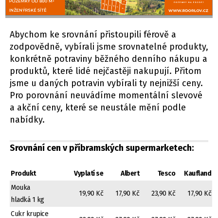
Abychom ke srovnání přistoupili férově a
zodpovědně, vybírali jsme srovnatelné produkty,
konkrétně potraviny běžného denního nákupu a
produktů, které lidé nejčastěji nakupují. Přitom
jsme u daných potravin vybírali ty nejnižší ceny.
Pro porovnání neuvádíme momentální slevové
a akční ceny, které se neustále mění podle
nabídky.
Srovnání cen v příbramských supermarketech:
Produkt
Vyplatí se
Albert
Tesco
Kaufland
Mouka
19,90 Kč
17,90 Kč
23,90 Kč
17,90 Kč
hladká 1 kg
Cukr krupice