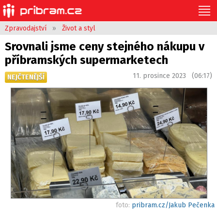
Zpravodajství
»
Život a styl
Srovnali jsme ceny stejného nákupu v
příbramských supermarketech
11. prosince 2023 (06:17)
NEJČTENĚJŠÍ
foto:
pribram.cz/Jakub Pečenka