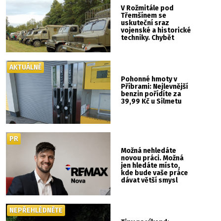
V Rožmitále pod
Třemšínem se
uskuteční sraz
vojenské a historické
techniky. Chybět
nebude kaskadérská
show ani hudba
AKTUÁLNĚ
Pohonné hmoty v
Příbrami: Nejlevnější
benzin pořídíte za
39,99 Kč u Silmetu
PR
Možná nehledáte
novou práci. Možná
jen hledáte místo,
kde bude vaše práce
dávat větší smysl
NEPŘEHLÉDNĚTE