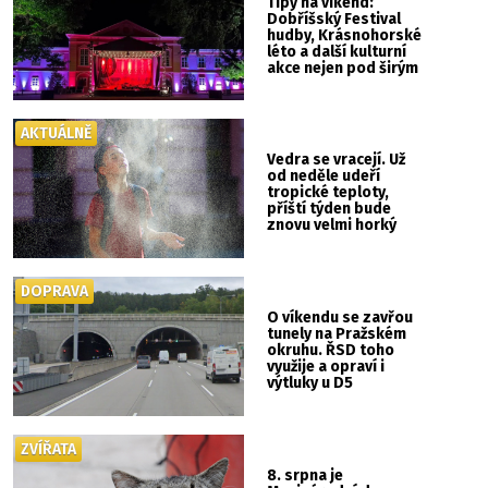
Tipy na víkend:
Dobříšský Festival
hudby, Krásnohorské
léto a další kulturní
akce nejen pod širým
nebem
AKTUÁLNĚ
Vedra se vracejí. Už
od neděle udeří
tropické teploty,
příští týden bude
znovu velmi horký
DOPRAVA
O víkendu se zavřou
tunely na Pražském
okruhu. ŘSD toho
využije a opraví i
výtluky u D5
ZVÍŘATA
8. srpna je