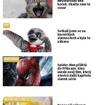
Mezinárodní den
koček. Ukažte nám tu
svou!
PR
Setkali jsme se na
Hornických
slavnostech a byla to
zábava
KULTURA
Spider‑Man přilétá
do Příbrami. Kino
uvede nový film, který
otevírá další kapitolu
slavné série
NEPŘEHLÉDNĚTE