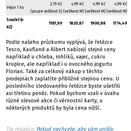
2,79 Kč
4,99 Kč
4,99 Kč
4,99 Kč
Vejce 1 ks
(pouze velikost S)
(velikost M)
(velikost M)
(velikost M)
Součet (v
1181,99
1820,87
1900,88
1774,49
Kč)
Podle našeho průzkumu vyplývá, že řetězce
Tesco, Kaufland a Albert nabízejí stejné ceny
například u chleba, rohlíků, vajec, cukru
krupice, ale například i u ovocného jogurtu
Florian. Také za celkový nákup v těchto
prodejnách zaplatíte přibližně stejnou cenu. U
posledního sledovaného řetězce byste ušetřili
asi třetinu peněz. Pokud bychom vzali v úvahu
různé slevové akce či věrnostní karty, u
některých produktů by byla cena nižší.
Tip redakce:
Pokud nechcete, aby vám unikly