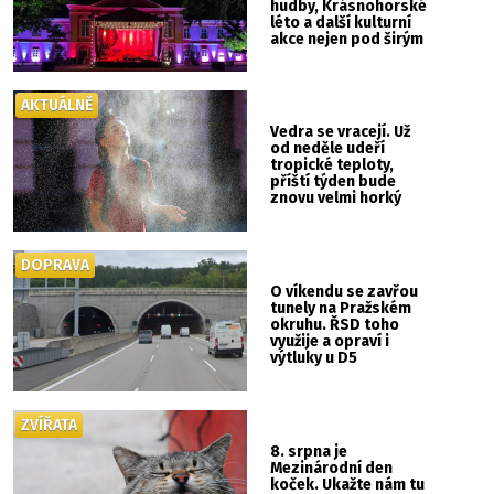
hudby, Krásnohorské
léto a další kulturní
akce nejen pod širým
nebem
AKTUÁLNĚ
Vedra se vracejí. Už
od neděle udeří
tropické teploty,
příští týden bude
znovu velmi horký
DOPRAVA
O víkendu se zavřou
tunely na Pražském
okruhu. ŘSD toho
využije a opraví i
výtluky u D5
ZVÍŘATA
8. srpna je
Mezinárodní den
koček. Ukažte nám tu