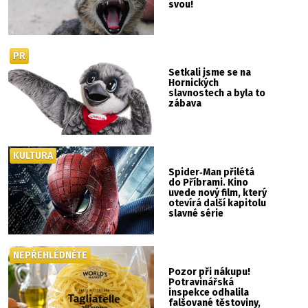
svou!
PR
Setkali jsme se na
Hornických
slavnostech a byla to
zábava
KULTURA
Spider‑Man přilétá
do Příbrami. Kino
uvede nový film, který
otevírá další kapitolu
slavné série
NEPŘEHLÉDNĚTE
Pozor při nákupu!
Potravinářská
inspekce odhalila
falšované těstoviny,