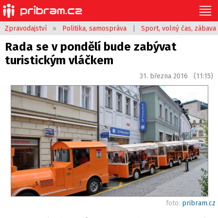
Zpravodajství
»
Politika, samospráva
|
Sport, volný čas, zábava
Rada se v pondělí bude zabývat
turistickým vláčkem
31. března 2016 (11:15)
foto:
pribram.cz