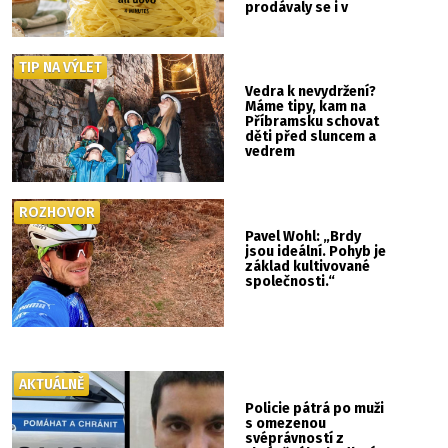
prodávaly se i v
Albertu
TIP NA VÝLET
Vedra k nevydržení?
Máme tipy, kam na
Příbramsku schovat
děti před sluncem a
vedrem
ROZHOVOR
Pavel Wohl: „Brdy
jsou ideální. Pohyb je
základ kultivované
společnosti.“
AKTUÁLNĚ
Policie pátrá po muži
s omezenou
svéprávností z