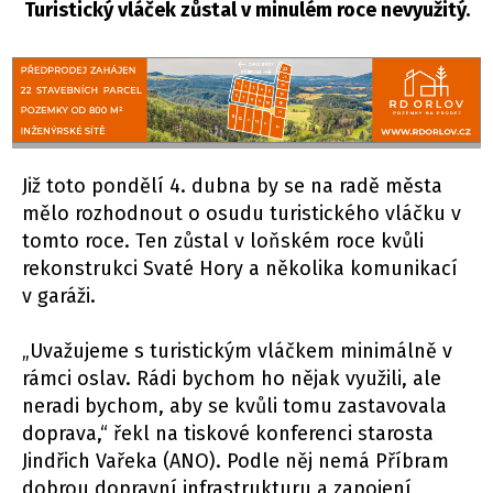
Turistický vláček zůstal v minulém roce nevyužitý.
Již toto pondělí 4. dubna by se na radě města
mělo rozhodnout o osudu turistického vláčku v
tomto roce. Ten zůstal v loňském roce kvůli
rekonstrukci Svaté Hory a několika komunikací
v garáži.
„Uvažujeme s turistickým vláčkem minimálně v
rámci oslav. Rádi bychom ho nějak využili, ale
neradi bychom, aby se kvůli tomu zastavovala
doprava,“ řekl na tiskové konferenci starosta
Jindřich Vařeka (ANO). Podle něj nemá Příbram
dobrou dopravní infrastrukturu a zapojení