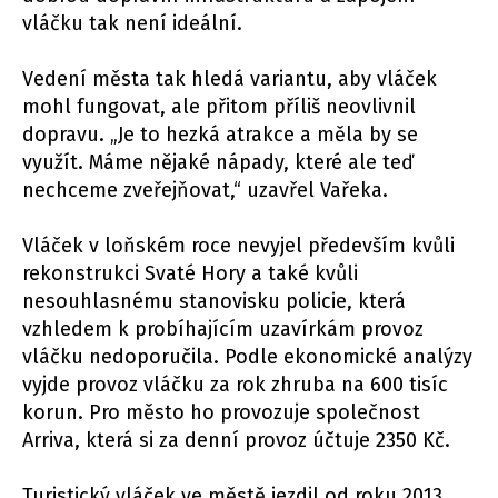
vláčku tak není ideální.
Vedení města tak hledá variantu, aby vláček
mohl fungovat, ale přitom příliš neovlivnil
dopravu. „Je to hezká atrakce a měla by se
využít. Máme nějaké nápady, které ale teď
nechceme zveřejňovat,“ uzavřel Vařeka.
Vláček v loňském roce nevyjel především kvůli
rekonstrukci Svaté Hory a také kvůli
nesouhlasnému stanovisku policie, která
vzhledem k probíhajícím uzavírkám provoz
vláčku nedoporučila. Podle ekonomické analýzy
vyjde provoz vláčku za rok zhruba na 600 tisíc
korun. Pro město ho provozuje společnost
Arriva, která si za denní provoz účtuje 2350 Kč.
Turistický vláček ve městě jezdil od roku 2013.