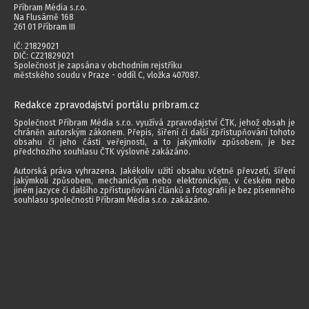
Příbram Média s.r.o.
Na Flusárně 168
261 01 Příbram III
IČ: 21829021
DIČ: CZ21829021
Společnost je zapsána v obchodním rejstříku
městského soudu v Praze - oddíl C, vložka 407087.
Redakce zpravodajství portálu pribram.cz
Společnost Příbram Média s.r.o. využívá zpravodajství ČTK, jehož obsah je
chráněn autorským zákonem. Přepis, šíření či další zpřístupňování tohoto
obsahu či jeho části veřejnosti, a to jakýmkoliv způsobem, je bez
předchozího souhlasu ČTK výslovně zakázáno.
Autorská práva vyhrazena. Jakékoliv užití obsahu včetně převzetí, šíření
jakýmkoli způsobem, mechanickým nebo elektronickým, v českém nebo
jiném jazyce či dalšího zpřístupňování článků a fotografií je bez písemného
souhlasu společnosti Příbram Média s.r.o. zakázáno.
2014 - 2026 © Příbram Média s.r.o.
Všechna práva vyhrazena.
webdesign | websystem | KAO.cz