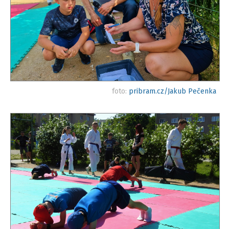
foto:
pribram.cz/Jakub Pečenka