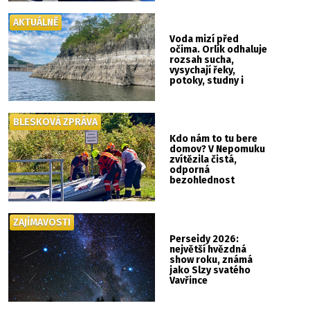
AKTUÁLNĚ
Voda mizí před
očima. Orlík odhaluje
rozsah sucha,
vysychají řeky,
potoky, studny i
mokřady
BLESKOVÁ ZPRÁVA
Kdo nám to tu bere
domov? V Nepomuku
zvítězila čistá,
odporná
bezohlednost
ZAJÍMAVOSTI
Perseidy 2026:
největší hvězdná
show roku, známá
jako Slzy svatého
Vavřince