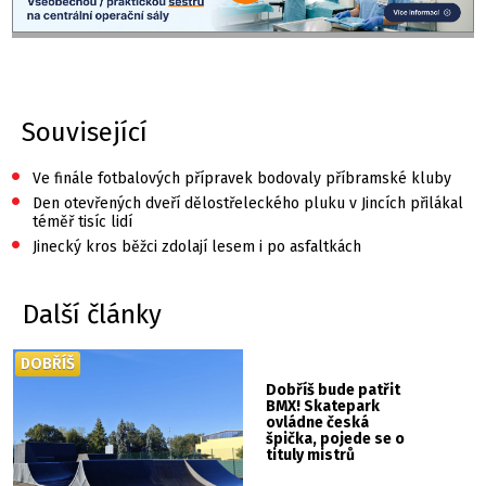
Související
•
Ve finále fotbalových přípravek bodovaly příbramské kluby
•
Den otevřených dveří dělostřeleckého pluku v Jincích přilákal
téměř tisíc lidí
•
Jinecký kros běžci zdolají lesem i po asfaltkách
Další články
DOBŘÍŠ
Dobříš bude patřit
BMX! Skatepark
ovládne česká
špička, pojede se o
tituly mistrů
republiky