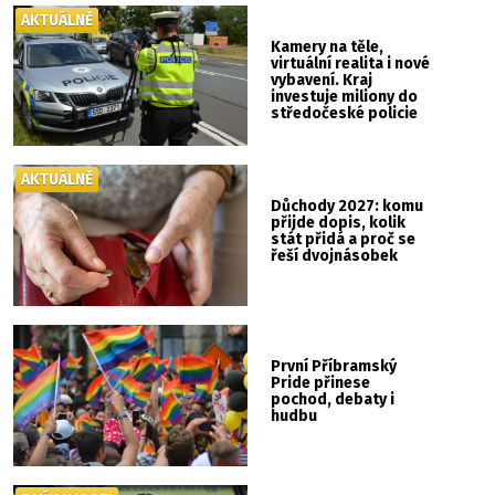
AKTUÁLNĚ
Kamery na těle,
virtuální realita i nové
vybavení. Kraj
investuje miliony do
středočeské policie
AKTUÁLNĚ
Důchody 2027: komu
přijde dopis, kolik
stát přidá a proč se
řeší dvojnásobek
První Příbramský
Pride přinese
pochod, debaty i
hudbu