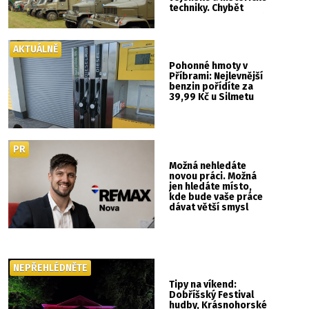
techniky. Chybět
nebude kaskadérská
show ani hudba
AKTUÁLNĚ
Pohonné hmoty v
Příbrami: Nejlevnější
benzin pořídíte za
39,99 Kč u Silmetu
PR
Možná nehledáte
novou práci. Možná
jen hledáte místo,
kde bude vaše práce
dávat větší smysl
NEPŘEHLÉDNĚTE
Tipy na víkend:
Dobříšský Festival
hudby, Krásnohorské