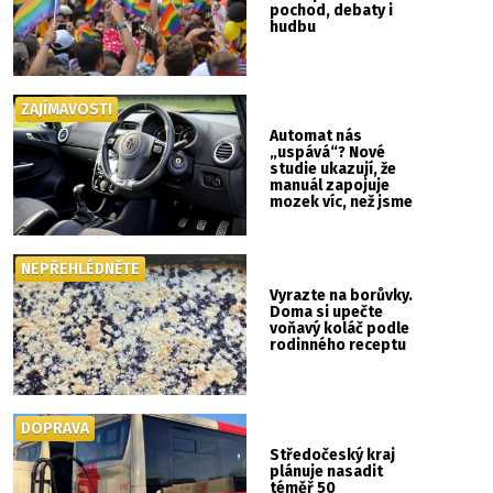
pochod, debaty i
hudbu
ZAJÍMAVOSTI
Automat nás
„uspává“? Nové
studie ukazují, že
manuál zapojuje
mozek víc, než jsme
si mysleli
NEPŘEHLÉDNĚTE
Vyrazte na borůvky.
Doma si upečte
voňavý koláč podle
rodinného receptu
DOPRAVA
Středočeský kraj
plánuje nasadit
téměř 50