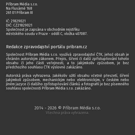
Příbram Média s.r.o.
Na Flusárně 168
261 01 Příbram III
IČ: 21829021
DIČ: CZ21829021
Společnost je zapsána v obchodním rejstříku
městského soudu v Praze - oddíl C, vložka 407087.
Redakce zpravodajství portálu pribram.cz
Společnost Příbram Média s.r.o. využívá zpravodajství ČTK, jehož obsah je
chráněn autorským zákonem. Přepis, šíření či další zpřístupňování tohoto
obsahu či jeho části veřejnosti, a to jakýmkoliv způsobem, je bez
předchozího souhlasu ČTK výslovně zakázáno.
Autorská práva vyhrazena. Jakékoliv užití obsahu včetně převzetí, šíření
jakýmkoli způsobem, mechanickým nebo elektronickým, v českém nebo
jiném jazyce či dalšího zpřístupňování článků a fotografií je bez písemného
souhlasu společnosti Příbram Média s.r.o. zakázáno.
2014 - 2026 © Příbram Média s.r.o.
Všechna práva vyhrazena.
webdesign | websystem | KAO.cz