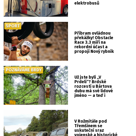
elektrobusů
SPORT
Příbram ovládnou
překážky! Obstacle
Race 3.3 míří na
rekordní účast a
propojí Nový rybník
se Svatou Horou
POZNÁVÁME BRDY
Už jste byli „V
Prdeli“? Brdské
rozcestí u Bártova
dubu má své lidové
jméno — a teď i
vlastní cedulku
V Rožmitále pod
Třemšínem se
uskuteční sraz
vojenské a historické