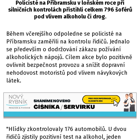
Policisté na Příbramsku v loňském roce při
silničních kontrolách přistihli celkem 796 šoférů
pod vlivem alkoholu či drog.
Během včerejšího odpoledne se policisté na
Příbramsku zaměřili na kontrolu řidičů. Jednalo
se především o dodržování zákazu požívání
alkoholických nápojů. Cílem akce bylo pozitivně
ovlivnit bezpečnost provozu a snížit dopravní
nehodovost motoristů pod vlivem návykových
látek.
"Hlídky zkontrolovaly 176 automobilů. U dvou
řidičů zjistily pozitivní test na alkohol, jeden