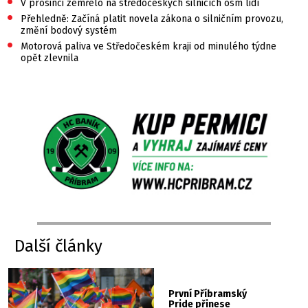
•
V prosinci zemřelo na středočeských silnicích osm lidí
•
Přehledně: Začíná platit novela zákona o silničním provozu,
změní bodový systém
•
Motorová paliva ve Středočeském kraji od minulého týdne
opět zlevnila
Další články
První Příbramský
Pride přinese