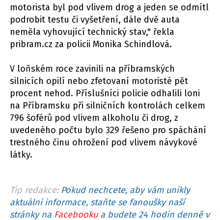
motorista byl pod vlivem drog a jeden se odmítl
podrobit testu či vyšetření, dále dvě auta
neměla vyhovující technický stav," řekla
pribram.cz za policii Monika Schindlová.
V loňském roce zavinili na příbramských
silnicích opilí nebo zfetovaní motoristé pět
procent nehod. Příslušníci policie odhalili loni
na Příbramsku při silničních kontrolách celkem
796 šoférů pod vlivem alkoholu či drog, z
uvedeného počtu bylo 329 řešeno pro spáchání
trestného činu ohrožení pod vlivem návykové
látky.
Tip redakce:
Pokud nechcete, aby vám unikly
aktuální informace, staňte se fanoušky naší
stránky na
Facebooku
a budete 24 hodin denně v