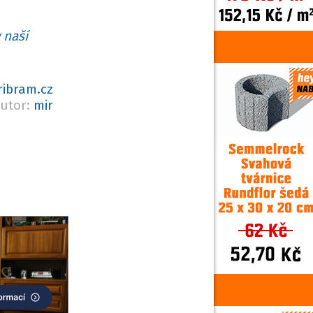
 naší
ribram.cz
utor:
mir