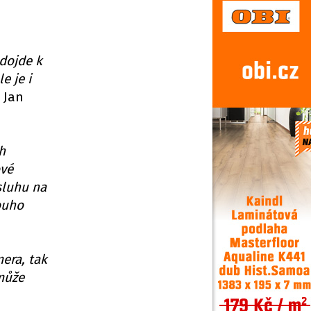
 dojde k
e je i
 Jan
h
ové
sluhu na
ouho
era, tak
 může