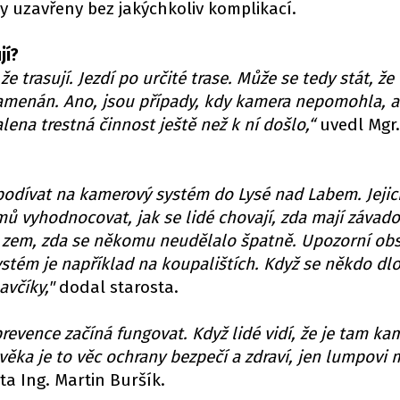
y uzavřeny bez jakýchkoliv komplikací.
jí?
že trasují. Jezdí po určité trase. Může se tedy stát, že
namenán. Ano, jsou případy, kdy kamera nepomohla, al
ena trestná činnost ještě než k ní došlo,“
uvedl Mgr.
podívat na kamerový systém do Lysé nad Labem. Jejic
 vyhodnocovat, jak se lidé chovají, zda mají závad
 zem, zda se někomu neudělalo špatně. Upozorní ob
ystém je například na koupalištích. Když se někdo dl
avčíky,"
dodal starosta.
evence začíná fungovat. Když lidé vidí, že je tam kam
ověka je to věc ochrany bezpečí a zdraví, jen lumpovi
ta Ing. Martin Buršík.