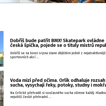
Dobříš bude patřit BMX! Skatepark ovládne
česká špička, pojede se o tituly mistrů repu
Dobříš se na konci srpna stane dějištěm jedné z nejatraktivnějš
sportovních akcí …
Voda mizí před očima. Orlík odhaluje rozsah
sucha, vysychají řeky, potoky, studny i mokř
Na Orlické přehradě si současného sucha všimne každý. Hladin
největší české přehradní …