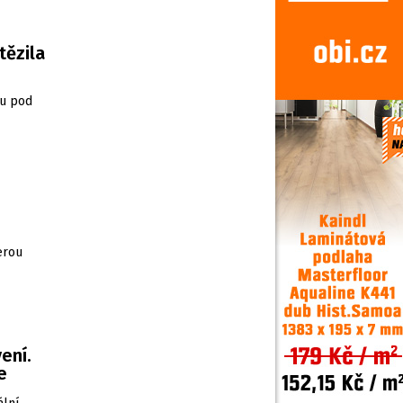
tězila
lu pod
erou
ení.
e