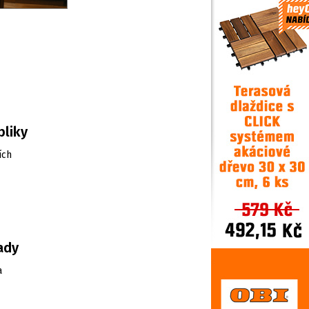
bliky
ích
ady
a