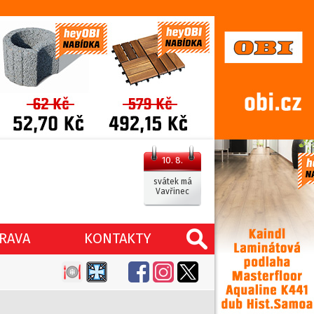
10. 8.
svátek má
Vavřinec
RAVA
KONTAKTY