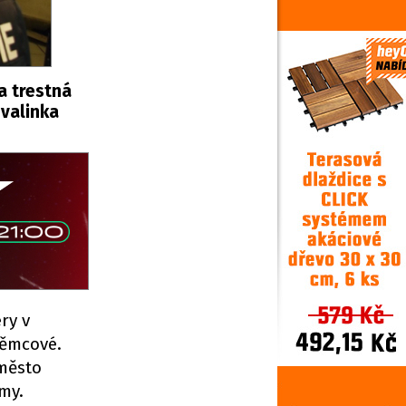
a trestná
nvalinka
ry v
Němcové.
 město
my.