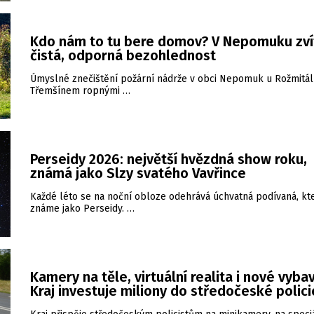
Kdo nám to tu bere domov? V Nepomuku zví
čistá, odporná bezohlednost
Úmyslné znečištění požární nádrže v obci Nepomuk u Rožmitá
Třemšínem ropnými …
Perseidy 2026: největší hvězdná show roku,
známá jako Slzy svatého Vavřince
Každé léto se na noční obloze odehrává úchvatná podívaná, kt
známe jako Perseidy. …
Kamery na těle, virtuální realita i nové vybav
Kraj investuje miliony do středočeské polici