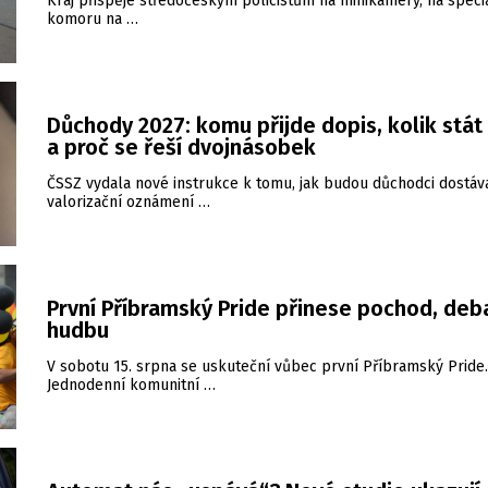
Kraj přispěje středočeským policistům na minikamery, na speci
komoru na …
Důchody 2027: komu přijde dopis, kolik stát
a proč se řeší dvojnásobek
ČSSZ vydala nové instrukce k tomu, jak budou důchodci dostáv
valorizační oznámení …
První Příbramský Pride přinese pochod, deba
hudbu
V sobotu 15. srpna se uskuteční vůbec první Příbramský Pride.
Jednodenní komunitní …