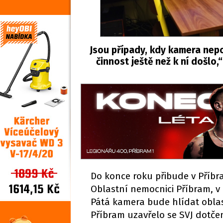
Jsou případy, kdy kamera nepo
činnost ještě než k ní došlo
Do konce roku přibude v Příb
Oblastní nemocnici Příbram, 
Pátá kamera bude hlídat oblast
Příbram uzavřelo se SVJ dotče