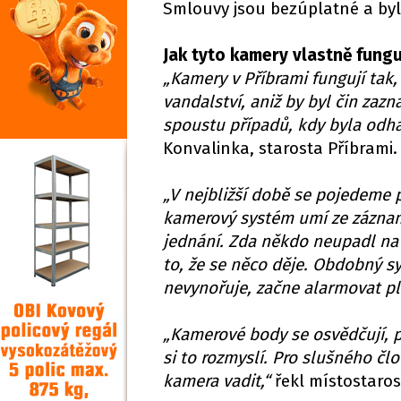
Smlouvy jsou bezúplatné a byl
Jak tyto kamery vlastně fungu
„Kamery v Příbrami fungují tak, 
vandalství, aniž by byl čin zaz
spoustu případů, kdy byla odhal
Konvalinka, starosta Příbrami.
„V nejbližší době se pojedeme 
kamerový systém umí ze záznamů
jednání. Zda někdo neupadl na
to, že se něco děje. Obdobný s
nevynořuje, začne alarmovat pl
„
Kamerové body se osvědčují, pr
si to rozmyslí. Pro slušného čl
kamera vadit,“
řekl místostaros