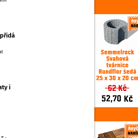
ální
 přidá
at
ty i