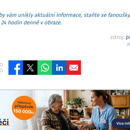
y vám unikly aktuální informace, staňte se fanoušky
24 hodin denně v obraze.
zdroj:
p
a