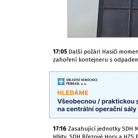
17:05
Další požár! Hasiči momen
zahoření kontejneru s odpadem 
17:16
Zasahující jednotky SDH M
Hbity, SDH Březové Hory a HZS P