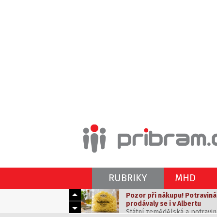
Pozor při nákupu! Potraviná
RUBRIKY
MHD
prodávaly se i v Albertu
Státní zemědělská a potravin
Vedra k nevydržení? Máme ti
těstoviny z Itálie, které byly
sluncem a vedrem
odhalila, že výrobek obsahov
Tropické dny dokážou potrápi
obalu.