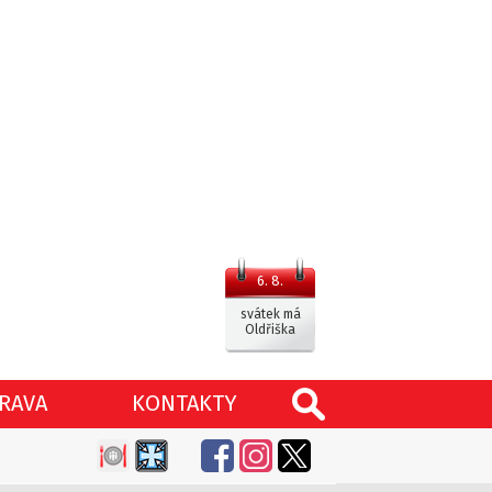
6. 8.
svátek má
Oldřiška
RAVA
KONTAKTY