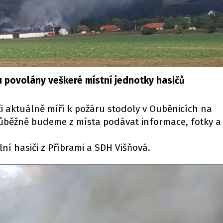
u povolány veškeré místní jednotky hasičů
či aktuálně míří k požáru stodoly v Ouběnicích na
ůběžně budeme z místa podávat informace, fotky a 
ní hasiči z Příbrami a SDH Višňová.