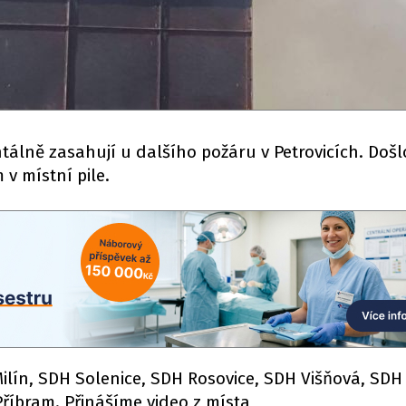
tálně zasahují u dalšího požáru v Petrovicích. Došl
v místní pile.
ilín, SDH Solenice, SDH Rosovice, SDH Višňová, SDH
říbram. Přinášíme video z místa